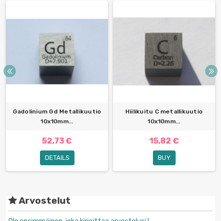
Gadolinium Gd Metallikuutio
Hiilikuitu C metallikuutio
10x10mm...
10x10mm...
52,73 €
15,82 €
DETAILS
BUY
Arvostelut