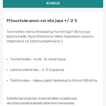
KUVAUS
Pituustoleranssi voi olla jopa +/-2 %
Tarvitsetko toista teräslaatua tai mittoja? Ole hyvä ja
kirjoita meille. Myyntitiimimme tekee tarjouksen varasto-
ohjelmasta tai toimitusohjelmasta :)
Tuotantoaika - ei ole. Jo varastossa.
Lähetysvalmistelu - 2-3 työpäivää.
Toimitusaika - riippuu pakettipalvelusta. Katso FAQ kiitos.
Sukella harvinaisten maametallien maailmaan
ainutlaatuisella kokoelmallamme harvinaisia