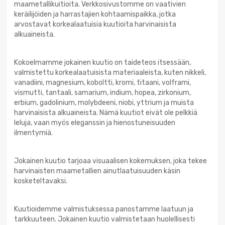
maametallikuitioita. Verkkosivustomme on vaativien
keräilijöiden ja harrastajien kohtaamispaikka, jotka
arvostavat korkealaatuisia kuutioita harvinaisista
alkuaineista.
Kokoelmamme jokainen kuutio on taideteos itsessään,
valmistettu korkealaatuisista materiaaleista, kuten nikkeli,
vanadiini, magnesium, koboltti, kromi, titaani, volframi,
vismutti, tantaali, samarium, indium, hopea, zirkonium,
erbium, gadolinium, molybdeeni, niobi, yttrium ja muista
harvinaisista alkuaineista. Nämä kuutiot eivät ole pelkkiä
leluja, vaan myös eleganssin ja hienostuneisuuden
ilmentymiä.
Jokainen kuutio tarjoaa visuaalisen kokemuksen, joka tekee
harvinaisten maametallien ainutlaatuisuuden käsin
kosketeltavaksi.
Kuutioidemme valmistuksessa panostamme laatuun ja
tarkkuuteen. Jokainen kuutio valmistetaan huolellisesti