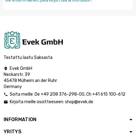
Ole ensimmäinen, joka kirjoittaa arvostelusi !
Testattu laatu Saksasta
Evek GmbH

Neckarstr. 39
45478 Mülheim an der Ruhr
Germany
Soita meille:
De
+49 208 376-298-00
, Ch
+41 615 100-612

Kirjoita meille osoitteeseen:
shop@evek.de

INFORMATION
YRITYS