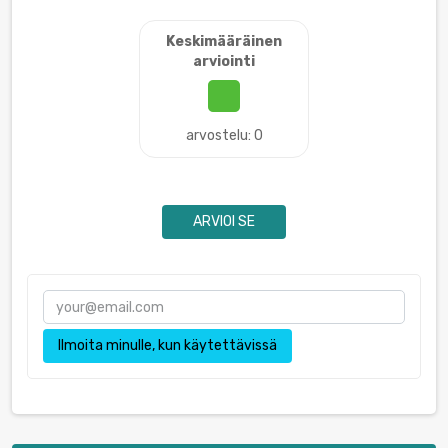
Keskimääräinen
arviointi
arvostelu: 0
ARVIOI SE
Ilmoita minulle, kun käytettävissä