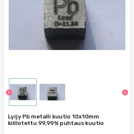
chevron_left
chevron_right
Lyijy Pb metalli kuutio 10x10mm
kiillotettu 99,99% puhtaus kuutio