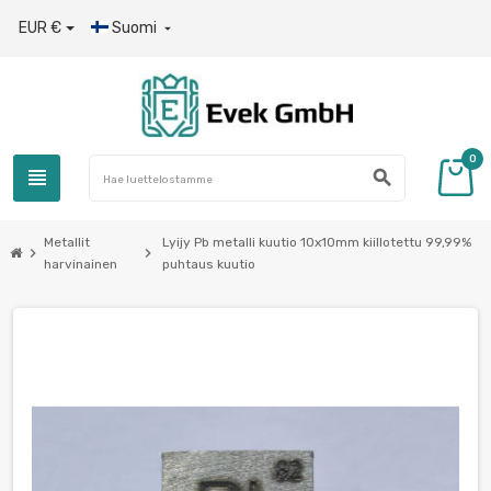
EUR €
Suomi

0
view_headline
search
Metallit
Lyijy Pb metalli kuutio 10x10mm kiillotettu 99,99%
chevron_right
chevron_right
harvinainen
puhtaus kuutio