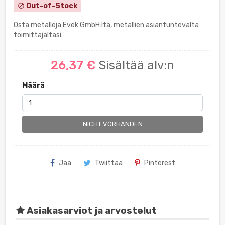
Out-of-Stock
block
Osta metalleja Evek GmbH:ltä, metallien asiantuntevalta
toimittajaltasi.
26,37 €
Sisältää alv:n
Määrä
NICHT VORHANDEN
Jaa
Twiittaa
Pinterest
Asiakasarviot ja arvostelut