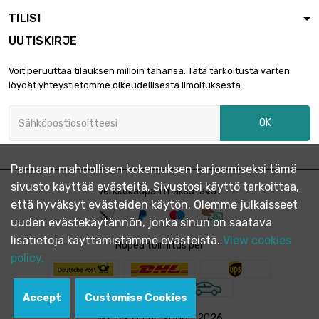
TILISI
UUTISKIRJE
Voit peruuttaa tilauksen milloin tahansa. Tätä tarkoitusta varten
löydät yhteystietomme oikeudellisesta ilmoituksesta.
OK
Parhaan mahdollisen kokemuksen tarjoamiseksi tämä
sivusto käyttää evästeitä. Sivustosi käyttö tarkoittaa,
Verkkokaupan maksutavat
että hyväksyt evästeiden käytön. Olemme julkaisseet
uuden evästekäytännön, jonka sinun on saatava
lisätietoja käyttämistämme evästeistä.
View cookies
Nopea toimitus per
policy.
Accept
Customise Cookies
© Evek GmbH 2008 - 2026