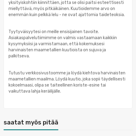
yksityiskohtiin kiinnittäen, jotta se olisi paitsi esteettisesti
miellyttävä, myös pitkäikäinen. Kuutioidemme arvo on
enemmän kuin pelkkä lelu - ne ovat ajattomia taideteoksia.
Tyytyväisyytesi on meille ensisijainen tavoite.
Asiakaspalvelutiimimme on valmis vastaamaan kaikkiin
kysymyksiisi ja varmistamaan, että kokemuksesi
harvinaisten maametallien kuutioista on sujuva ja
palkitseva.
Tutustu verkkosivustoomme ja löydä kiehtova harvinaisten
maametallien maailma. Löydä kuutio, joka sopii täydellisesti
kokoelmaasi, olipa se taiteellinen koriste-esine tai
vaikuttava lahja keräilijälle.
saatat myös pitää