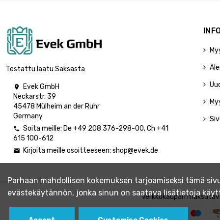
INF
My
Ale
Testattu laatu Saksasta
Uu
Evek GmbH

Neckarstr. 39
My
45478 Mülheim an der Ruhr
Germany
Siv
Soita meille:
De
+49 208 376-298-00
, Ch
+41

615 100-612
Kirjoita meille osoitteeseen:
shop@evek.de

Parhaan mahdollisen kokemuksen tarjoamiseksi tämä sivus
evästekäytännön, jonka sinun on saatava lisätietoja kä
Verkkokaupan maksutav