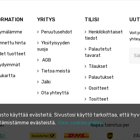
ORMATION
YRITYS
TILISI
UUT
ymälämme
Peruutusehdot
Henkilökohtaiset
Voit 
tiedot
yhtey
nnettu hinta
Yksityisyyden
suoja
Palautetut
det tuotteet
tavarat
AGB
ydyimmät
Tilaukset
Tietoa meistä
ukartta
Palautukset
Jälki
Osoitteet
Ota yhteyttä
Tositteet
to käyttää evästeitä. Sivustosi käyttö tarkoittaa, että h
yttämistämme evästeistä.
View cookies policy.
at
Nopea toimitus per