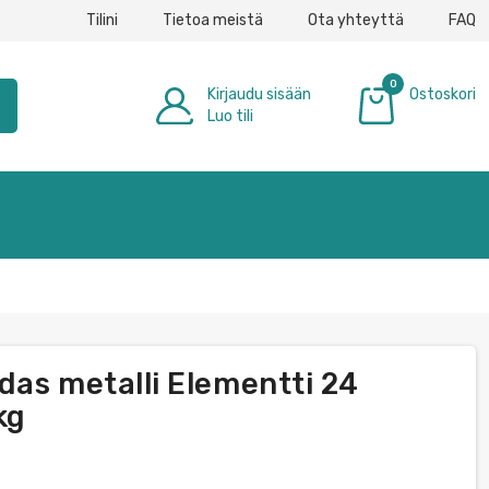
Tilini
Tietoa meistä
Ota yhteyttä
FAQ
0
Kirjaudu sisään
Ostoskori
h
Luo tili
0,00 €
das metalli Elementti 24
kg