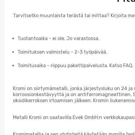
Tarvitsetko muunlaista terästä tai mittaa? Kirjoita me
Tuotantoaika - ei ole. Jo varastossa.
Toimituksen valmistelu - 2-3 työpäivää.
Toimitusaika - riippuu pakettipalvelusta. Katso FAQ.
Kromi on siirtymämetalli, jonka järjestysluku on 24 ja
korroosionkestävyyttä ja on antiferromagneettinen. S
oksidikerroksen irtoamisen jälkeen. Kromin liukenemis
Metalli Kromi on saatavilla Evek GmbH:n verkkokaupas
Kromimetallia ja sen yhdisteitä käytetään monilla teol