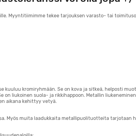
ille. Myyntitiimimme tekee tarjouksen varasto- tai toimituso
 se kuuluu kromiryhmään. Se on kova ja sitkeä, helposti muot
e on liukoinen suola- ja rikkihappoon. Metallin liukenemine
en aikana kehittyy vetyä.
sa. Myös muita laadukkaita metallipuolituotteita tarjotaan 
lisuudenaloilla: