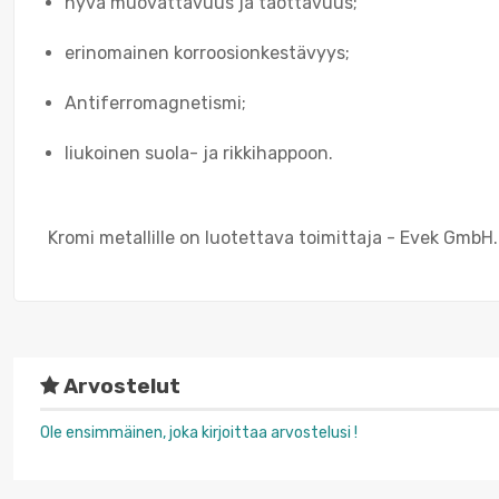
hyvä muovattavuus ja taottavuus;
erinomainen korroosionkestävyys;
Antiferromagnetismi;
liukoinen suola- ja rikkihappoon.
Kromi metallille on luotettava toimittaja - Evek GmbH.
Arvostelut
Ole ensimmäinen, joka kirjoittaa arvostelusi !