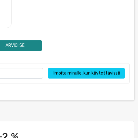
ARVIOI SE
Ilmoita minulle, kun käytettävissä
-2 %