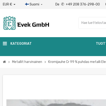
✆
EUR €
Suomi
De
+49 208 376-298-00

KATEGORIAT
TUOT
Metallit harvinainen
Kromijauhe Cr 99 % puhdas metalli Ele
chevron_right
chevron_right