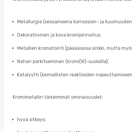
Metallurgia (seosaineena korroosion- ja kuumuudenk
Dekoratiivinen ja kova kromipinnoitus;
Metallien kromatointi (pääasiassa sinkki, mutta my
Nahan parkitseminen (kromi(III)-suoloilla);
Katalyytti (kemiallisten reaktioiden nopeuttamiseen
Kromimetallin tärkeimmät ominaisuudet:
hyvä sitkeys;