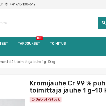
✆
Ch
+41 615 100-612
searc
HOT
TEET
TARJOUKSET
TOIMITUS
mentti 24 toimittaja jauhe 1 g-10 kg
Kromijauhe Cr 99 % puh
toimittaja jauhe 1 g-10 
Out-of-Stock
block