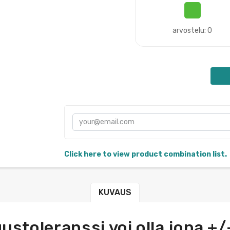
arvostelu: 0
Click here to view product combination list.
KUVAUS
uustoleranssi voi olla jopa +/