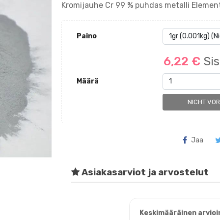
Kromijauhe Cr 99 % puhdas metalli Element
Paino
6,22 €
Sis
Määrä
NICHT VO
Jaa
Asiakasarviot ja arvostelut
Keskimääräinen arvioi