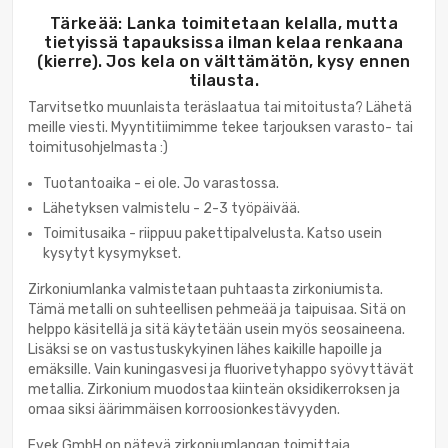
Tärkeää: Lanka toimitetaan kelalla, mutta
tietyissä tapauksissa ilman kelaa renkaana
(kierre). Jos kela on välttämätön, kysy ennen
tilausta.
Tarvitsetko muunlaista teräslaatua tai mitoitusta? Lähetä
meille viesti. Myyntitiimimme tekee tarjouksen varasto- tai
toimitusohjelmasta :)
Tuotantoaika - ei ole. Jo varastossa.
Lähetyksen valmistelu - 2-3 työpäivää.
Toimitusaika - riippuu pakettipalvelusta. Katso usein
kysytyt kysymykset.
Zirkoniumlanka valmistetaan puhtaasta zirkoniumista.
Tämä metalli on suhteellisen pehmeää ja taipuisaa. Sitä on
helppo käsitellä ja sitä käytetään usein myös seosaineena.
Lisäksi se on vastustuskykyinen lähes kaikille hapoille ja
emäksille. Vain kuningasvesi ja fluorivetyhappo syövyttävät
metallia. Zirkonium muodostaa kiinteän oksidikerroksen ja
omaa siksi äärimmäisen korroosionkestävyyden.
Evek GmbH on pätevä zirkoniumlangan toimittaja.