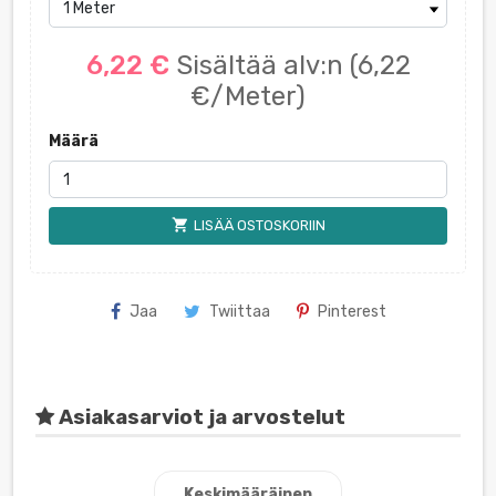
6,22 €
Sisältää alv:n
(6,22
€/Meter)
Määrä
shopping_cart
LISÄÄ OSTOSKORIIN
Jaa
Twiittaa
Pinterest
Asiakasarviot ja arvostelut
Keskimääräinen