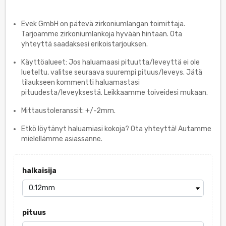
Evek GmbH on pätevä zirkoniumlangan toimittaja.
Tarjoamme zirkoniumlankoja hyvään hintaan. Ota
yhteyttä saadaksesi erikoistarjouksen.
Käyttöalueet: Jos haluamaasi pituutta/leveyttä ei ole
lueteltu, valitse seuraava suurempi pituus/leveys. Jätä
tilaukseen kommentti haluamastasi
pituudesta/leveyksestä. Leikkaamme toiveidesi mukaan.
Mittaustoleranssit: +/-2mm.
Etkö löytänyt haluamiasi kokoja? Ota yhteyttä! Autamme
mielellämme asiassanne.
halkaisija
pituus