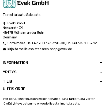
pituus : 500 Meter

446,79 €
halkaisija : 0.12mm
Testattu laatu Saksasta
Evek GmbH

Neckarstr. 39
pituus : 1 Meter

41,25 €
45478 Mülheim an der Ruhr
halkaisija : 0.5mm
Germany
Soita meille:
De
+49 208 376-298-00
, Ch
+41 615 100-612

Kirjoita meille osoitteeseen:
shop@evek.de

pituus : 2 Meter

66,03 €
halkaisija : 0.5mm
INFORMATION
YRITYS
pituus : 5 Meter

132,03 €
halkaisija : 0.5mm
TILISI
UUTISKIRJE
pituus : 10 Meter

231,06 €
Voit peruuttaa tilauksen milloin tahansa. Tätä tarkoitusta varten
halkaisija : 0.5mm
löydät yhteystietomme oikeudellisesta ilmoituksesta.