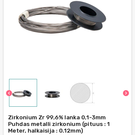
chevron_left
chevron_right
Zirkonium Zr 99,6% lanka 0,1-3mm
Puhdas metalli zirkonium (pituus : 1
Meter, halkaisija : 0.12mm)