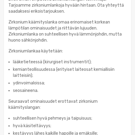
Tarjoamme zirkoniumlankoja hyvään hintaan. Ota yhteyttä
saadaksesi erikoistarjouksen.
Zirkonium käämityslanka omaa erinomaiset korkean
lämpötilan ominaisuudet ja riittävän lujuuden.
Zirkoniumlanka on suhteellisen hyvä lämmönjohdin, mutta
huono sähkönjohdin.
Zirkoniumlankaa käytetään:
lääketieteessä (kirurgiset instrumentit);
kemianteollisuudessa (erityiset laiteosat kemiallisiin
laitteisiin);
ydinvoimaloissa;
seosaineena.
Seuraavat ominaisuudet erottavat zirkonium
käämityslangan:
suhteellisen hyvä pehmeys ja taipuisuus;
hyvä käsiteltävyys;
kestävyys lähes kaikille hapoille ja emäksille;