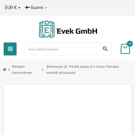
EUR €
Suomi

0
view_headline
search
Metallit
Zirkonium Zr 99,6% lanka 0,1-3mm Puhdas
chevron_right
chevron_right
harvinainen
metalli zirkonium