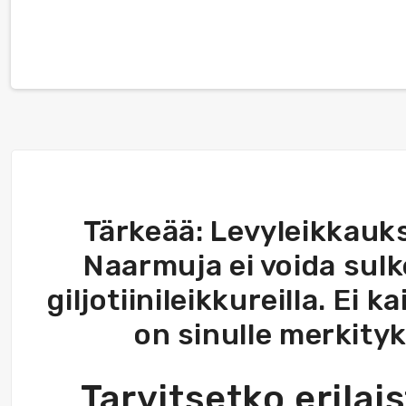
Tärkeää: Levyleikkaukse
Naarmuja ei voida sulk
giljotiinileikkureilla. Ei 
on sinulle merkity
Tarvitsetko erilais