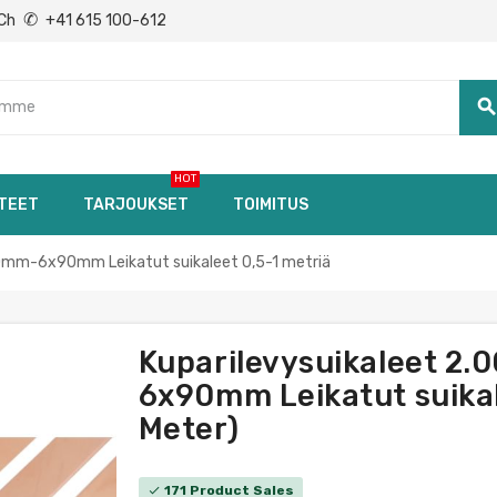
✆
Ch
+41 615 100-612
searc
HOT
TEET
TARJOUKSET
TOIMITUS
20mm-6x90mm Leikatut suikaleet 0,5-1 metriä
Kuparilevysuikaleet 2.
6x90mm Leikatut suikale
Meter)
171 Product Sales
check