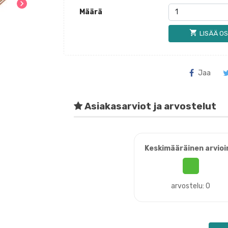
chevron_right
Määrä
shopping_cart
LISÄÄ OS
Jaa
Asiakasarviot ja arvostelut
Keskimääräinen arvioi
arvostelu: 0