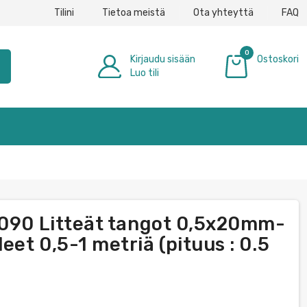
Tilini
Tietoa meistä
Ota yhteyttä
FAQ
0
Kirjaudu sisään
Ostoskori
h
Luo tili
0,00 €
0090 Litteät tangot 0,5x20mm-
et 0,5-1 metriä (pituus : 0.5