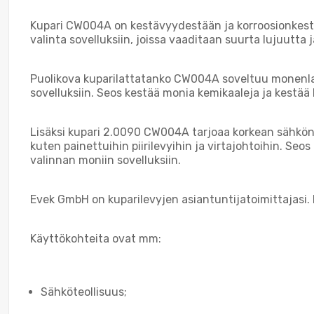
Kupari CW004A on kestävyydestään ja korroosionkestä
valinta sovelluksiin, joissa vaaditaan suurta lujuutta j
Puolikova kuparilattatanko CW004A soveltuu monenlais
sovelluksiin. Seos kestää monia kemikaaleja ja kestää k
Lisäksi kupari 2.0090 CW004A tarjoaa korkean sähkön
kuten painettuihin piirilevyihin ja virtajohtoihin. Se
valinnan moniin sovelluksiin.
Evek GmbH on kuparilevyjen asiantuntijatoimittajasi
Käyttökohteita ovat mm:
Sähköteollisuus;