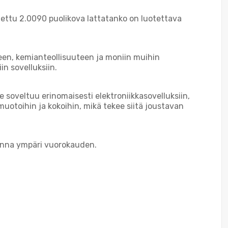
ettu 2.0090 puolikova lattatanko on luotettava
een, kemianteollisuuteen ja moniin muihin
in sovelluksiin.
oveltuu erinomaisesti elektroniikkasovelluksiin,
muotoihin ja kokoihin, mikä tekee siitä joustavan
oinna ympäri vuorokauden.