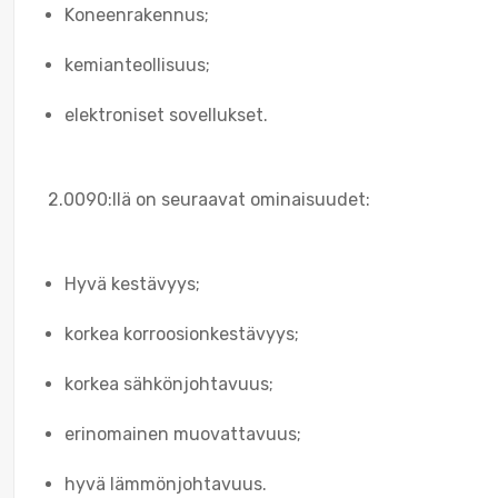
Koneenrakennus;
kemianteollisuus;
elektroniset sovellukset.
2.0090:llä on seuraavat ominaisuudet:
Hyvä kestävyys;
korkea korroosionkestävyys;
korkea sähkönjohtavuus;
erinomainen muovattavuus;
hyvä lämmönjohtavuus.