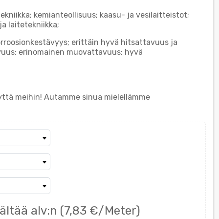
kniikka; kemianteollisuus; kaasu- ja vesilaitteistot;
ja laitetekniikka;
rroosionkestävyys; erittäin hyvä hitsattavuus ja
vuus; erinomainen muovattavuus; hyvä
eyttä meihin! Autamme sinua mielellämme
ältää alv:n
(7,83 €/Meter)