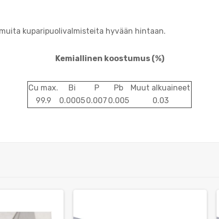
muita kuparipuolivalmisteita hyvään hintaan.
Kemiallinen koostumus
(%)
Cu max.
Bi
P
Pb
Muut alkuaineet
99.9
0.0005
0.007
0.005
0.03