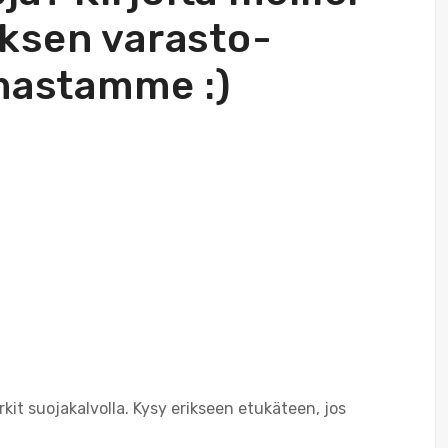
uksen varasto-
mastamme :)
 arkit suojakalvolla. Kysy erikseen etukäteen, jos