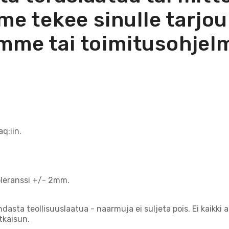
e tekee sinulle tarjo
mme tai toimitusohjel
q:iin.
toleranssi +/- 2mm.
puhdasta teollisuuslaatua - naarmuja ei suljeta pois. Ei kaikki
tkaisun.