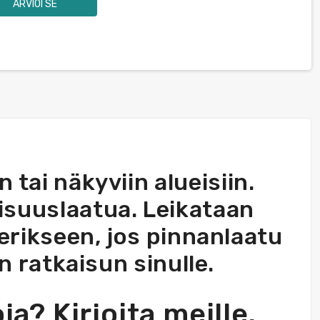
ARVIOI SE
 tai näkyviin alueisiin.
lisuuslaatua. Leikataan
sy erikseen, jos pinnanlaatu
 ratkaisun sinulle.
ja? Kirjoita meille.