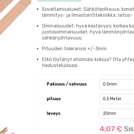
Soveltamisalueet: Sähköteollisuus; konete
lämmitys- ja ilmastointitekniikka; laitos- 
Ominaisuudet: hyvä kestävyys; korkea ko
juotosominaisuudet; hyvä lämmönjohta
sähkönjohtavuus;
Pituuden toleranssi +/-3mm.
Etkö löytänyt etsimiäsi kokoja? Ota yht
tiedusteluissasi.
Paksuus / vahvuus
pituus
leveys
4,07 €
Sis