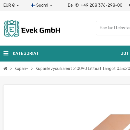
✆
EUR €
Suomi
De
+49 208 376-298-00

KATEGORIAT
TUOT
kupari-
Kuparilevysuikaleet 2.0090 Litteät tangot 0,5x
chevron_right
chevron_right