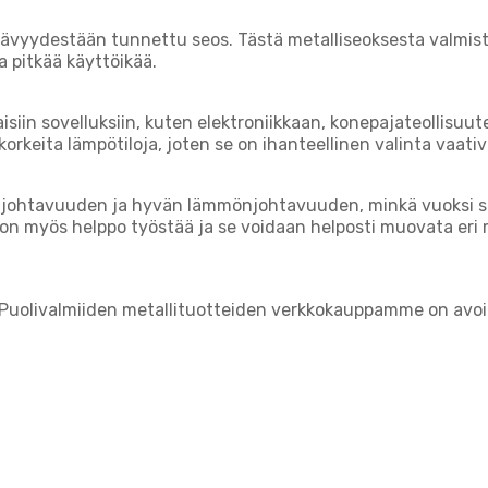
vyydestään tunnettu seos. Tästä metalliseoksesta valmist
a pitkää käyttöikää.
iin sovelluksiin, kuten elektroniikkaan, konepajateollisuut
orkeita lämpötiloja, joten se on ihanteellinen valinta vaativi
johtavuuden ja hyvän lämmönjohtavuuden, minkä vuoksi se s
os on myös helppo työstää ja se voidaan helposti muovata eri 
. Puolivalmiiden metallituotteiden verkkokauppamme on av