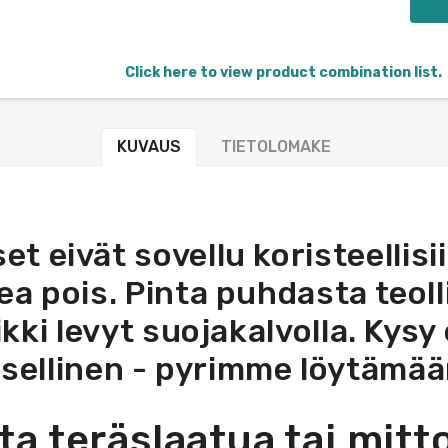
Click here to view product combination list.
KUVAUS
TIETOLOMAKE
t eivät sovellu koristeellisiin
ea pois. Pinta puhdasta teol
kaikki levyt suojakalvolla. Ky
ksellinen - pyrimme löytämään
ta teräslaatua tai mitto