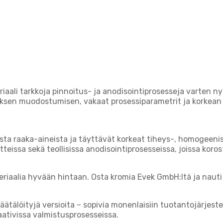
li tarkkoja pinnoitus- ja anodisointiprosesseja varten nyk
ksen muodostumisen, vakaat prosessiparametrit ja korkean pi
sta raaka-aineista ja täyttävät korkeat tiheys-, homogeeni
tteissa sekä teollisissa anodisointiprosesseissa, joissa kor
riaalia hyvään hintaan. Osta kromia Evek GmbH:ltä ja naut
asräätälöityjä versioita – sopivia monenlaisiin tuotantojärj
aativissa valmistusprosesseissa.