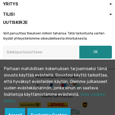
YRITYS
TILISI
UUTISKIRJE
Voit peruuttaa tilauksen milloin tahansa. Tätä tarkoitusta varten
löydät yhteystietomme oikeudellisesta ilmoituksesta.
OK
Parhaan mahdollisen kokemuksen tarjoamiseksi tämä
sivusto käyttää evästeitä. Sivustosi käyttö tarkoittaa,
Verkkokaupan maksutavat
että hyväksyt evästeiden käytön. Olemme julkaisseet
uuden evästekäytännön, jonka sinun on saatava
lisätietoja käyttämistämme evästeistä.
View cookies
Nopea toimitus per
policy.