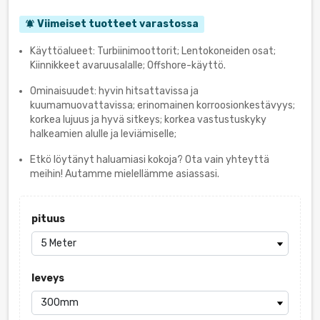
Viimeiset tuotteet varastossa
notifications_active
Käyttöalueet: Turbiinimoottorit; Lentokoneiden osat;
Kiinnikkeet avaruusalalle; Offshore-käyttö.
Ominaisuudet: hyvin hitsattavissa ja
kuumamuovattavissa; erinomainen korroosionkestävyys;
korkea lujuus ja hyvä sitkeys; korkea vastustuskyky
halkeamien alulle ja leviämiselle;
Etkö löytänyt haluamiasi kokoja? Ota vain yhteyttä
meihin! Autamme mielellämme asiassasi.
pituus
leveys