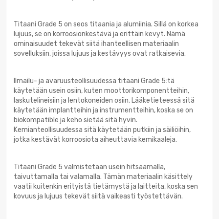
Titaani Grade 5 on seos titaania ja alumiinia. Sillä on korkea
lujuus, se on korroosionkestävä ja erittäin kevyt. Nämä
ominaisuudet tekevät siitä ihanteellisen materiaalin
sovelluksiin, joissa lujuus ja kestävyys ovat ratkaisevia.
Ilmailu- ja avaruusteollisuudessa titaani Grade 5:tä
käytetään usein osiin, kuten moottorikomponentteihin,
laskutelineisiin ja lentokoneiden osiin. Lääketieteessä sitä
käytetään implantteihin ja instrumentteihin, koska se on
biokompatible ja keho sietää sitä hyvin.
Kemianteollisuudessa sitä käytetään putkiin ja säiliöihin,
jotka kestävät korroosiota aiheuttavia kemikaaleja.
Titaani Grade 5 valmistetaan usein hitsaamalla,
taivuttamalla tai valamalla. Tämän materiaalin käsittely
vaatii kuitenkin erityistä tietämystä ja laitteita, koska sen
kovuus ja lujuus tekevät siitä vaikeasti työstettävän.