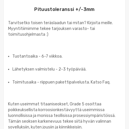
Pituustoleranssi +/-3mm
Tarvitsetko toisen teräslaadun tai mitan? Kirjoita meille.
Myyntitiimimme tekee tarjouksen varasto- tai
toimitusohjelmasta :)
Tuotantoaika - 6-7 viikkoa.
Lähetyksen valmistelu - 2-3 työpäivää.
Toimitusaika - riippuen pakettipalvelusta. Katso Faq.
Kuten useimmat titaaniseokset, Grade 5 osoittaa
poikkeuksellista korroosionkestävyyttä useimmissa
luonnollisissa ja monissa teollisissa prosessiympäristöissä.
Tämän seoksen karkenevuus tekee siitä hyvän valinnan
sovelluksiin, kuten jousiin ja kiinnikkeisiin.