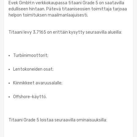
Evek GmbH:n verkkokaupassa titaani Grade 5 on saatavilla
edulliseen hintaan. Pätevä titaaniseosien toimittaja tarjoaa
helpon toimituksen maailmanlaajuisesti.
Titaani levy 3.7165 on erittäin kysytty seuraavilla alueilla:
Turbiinimoottorit;
Lentokoneiden osat;
Kiinnikkeet avaruusalalle;
Offshore-käyttö.
Titaani Grade 5 loistaa seuraavilla ominaisuuksilla: