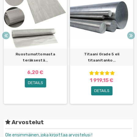
Ruostumattomasta
Titaani Grade 5 eli
teräksestä...
titaanitanko...
6,20 €
1 919,15 €
DETAILS
DETAILS
Arvostelut
Ole ensimmäinen, joka kirjoittaa arvostelusi !