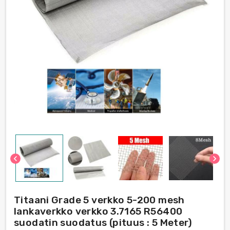
chevron_left
chevron_right
Titaani Grade 5 verkko 5-200 mesh
lankaverkko verkko 3.7165 R56400
suodatin suodatus (pituus : 5 Meter)