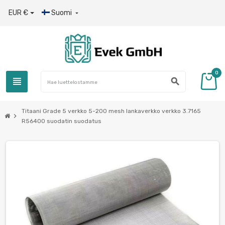
EUR €
Suomi

0
view_headline
search
Titaani Grade 5 verkko 5-200 mesh lankaverkko verkko 3.7165
chevron_right
R56400 suodatin suodatus