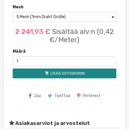
Mesh
2 241,93 €
Sisältää alv:n
(0,42
€/Meter)
Määrä
shopping_cart
LISÄÄ OSTOSKORIIN
Jaa
Twiittaa
Pinterest
Asiakasarviot ja arvostelut