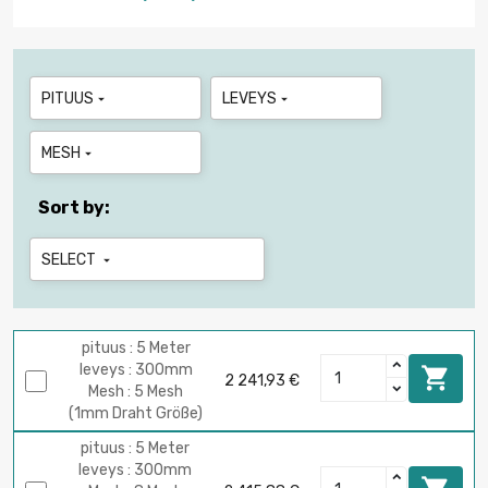
PITUUS
LEVEYS


MESH

Sort by:
SELECT

pituus : 5 Meter
leveys : 300mm

2 241,93 €
Mesh : 5 Mesh
(1mm Draht Größe)
pituus : 5 Meter
leveys : 300mm