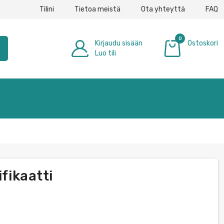
Tilini
Tietoa meistä
Ota yhteyttä
FAQ
0
Kirjaudu sisään
Ostoskori
h
Luo tili
0,00 €
ifikaatti