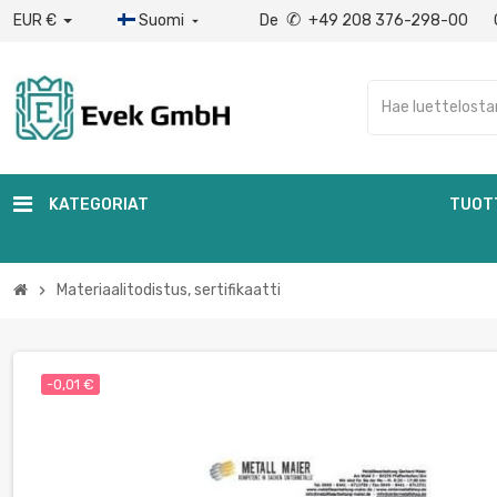
✆
EUR €
Suomi
De
+49 208 376-298-00

KATEGORIAT
TUOT
Materiaalitodistus, sertifikaatti
chevron_right
-0,01 €