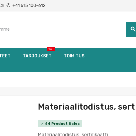
✆
Ch
+41 615 100-612
searc
HOT
TEET
TARJOUKSET
TOIMITUS
Materiaalitodistus, sert
44 Product Sales
check
Materiaalitodistus, sertifikaatti