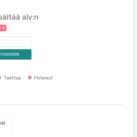
sältää alv:n
1 €
TOSKORIIN
Twiittaa
Pinterest
nti