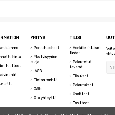
ORMATION
YRITYS
TILISI
UUT
ymälämme
Peruutusehdot
Henkilökohtaiset
Voit 
tiedot
yhtey
nnettu hinta
Yksityisyyden
suoja
Palautetut
det tuotteet
tavarat
AGB
ydyimmät
Tilaukset
Tietoa meistä
ukartta
Palautukset
Jälki
Osoitteet
Ota yhteyttä
Tositteet