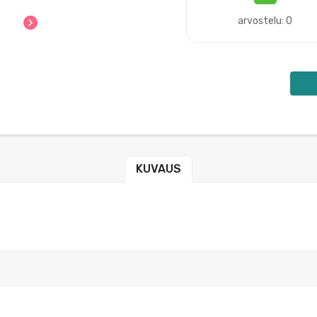
arvostelu: 0
chevron_right
KUVAUS