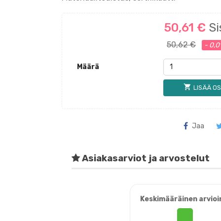
50,61 €
Si
50,62 €
- 0,0
Määrä
shopping_cart
LISÄÄ OS
Jaa
Asiakasarviot ja arvostelut
Keskimääräinen arvioi