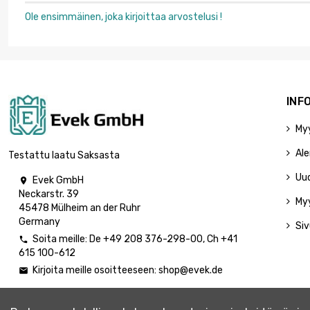
Ole ensimmäinen, joka kirjoittaa arvostelusi !
INF
My
Ale
Testattu laatu Saksasta
Uu
Evek GmbH

Neckarstr. 39
My
45478 Mülheim an der Ruhr
Germany
Siv
Soita meille:
De
+49 208 376-298-00
, Ch
+41

615 100-612
Kirjoita meille osoitteeseen:
shop@evek.de
