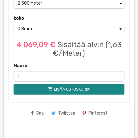
koko
4 069,09 €
Sisältää alv:n
(1,63
€/Meter)
Määrä
shopping_cart
LISÄÄ OSTOSKORIIN
Jaa
Twiittaa
Pinterest