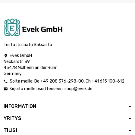
Testattu laatu Saksasta
Evek GmbH

Neckarstr. 39
45478 Mülheim an der Ruhr
Germany
Soita meille:
De
+49 208 376-298-00
, Ch
+41 615 100-612

Kirjoita meille osoitteeseen:
shop@evek.de

INFORMATION
YRITYS
TILISI