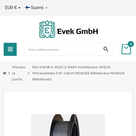
EUR €
Suomi

0
view_headline
search
Hitsaus
Nicrofer® S 6025 2.4649 metalliseos 602CA
chevron_right
chevron_right
ja
Hitsauslanka 0,8-1,6mm N06025 Nikkeliseos N06025
juotto
Nikkeliseos