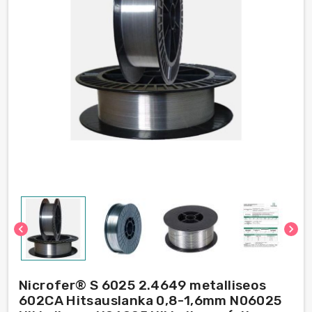
chevron_left
chevron_right
Nicrofer® S 6025 2.4649 metalliseos
602CA Hitsauslanka 0,8-1,6mm N06025