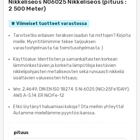
Nikkeliseos N06025 Nikkeliseos (pituus :
2 500 Meter)
Viimeiset tuotteet varastossa
notifications_active
Tarvitsetko erilaisen teräksen laadun tai mittojen? Kirjoita
meille. Myyntitiimimme tekee tarjouksen
varastoohjelmasta tai toimitusohjelmasta :)
Käyttöalue: Identtisten ja samankaltaisten korkean
lämmönkestävien ja korkeita lämpötiloja kestävien
nikkelipohjaisten metalliseosten sekä runsaasti nikkeliä
sisältävien valuseosten hitsaus;
Wnr. 2,4649; DIN EN ISO 18274: S Ni 6025 (NiCr25Fe10AlY);
AWS A-5.14: ER NiCrFe-12
Etkö löytänyt haluamiasi kokoja? Ota meihin yhteyttä!
Autamme mielellämme pyyntösi kanssa.
pituus