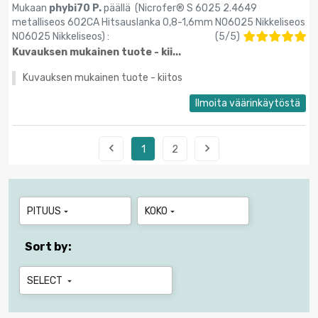
Mukaan
phybi70 P.
päällä (
Nicrofer® S 6025 2.4649
metalliseos 602CA Hitsauslanka 0,8-1,6mm N06025 Nikkeliseos
N06025 Nikkeliseos
) :
(
5
/
5
)
Kuvauksen mukainen tuote - kii...
Kuvauksen mukainen tuote - kiitos
Ilmoita väärinkäytöstä


1
2
PITUUS
KOKO


Sort by:
SELECT
