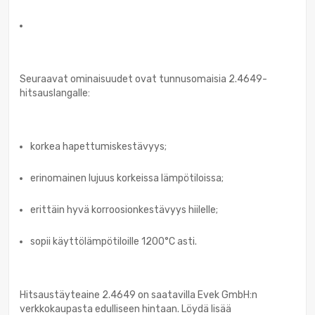
Seuraavat ominaisuudet ovat tunnusomaisia 2.4649-
hitsauslangalle:
korkea hapettumiskestävyys;
erinomainen lujuus korkeissa lämpötiloissa;
erittäin hyvä korroosionkestävyys hiilelle;
sopii käyttölämpötiloille 1200°C asti.
Hitsaustäyteaine 2.4649 on saatavilla Evek GmbH:n
verkkokaupasta edulliseen hintaan. Löydä lisää