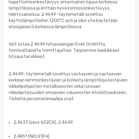
hapettumisenkestävyys, erinomainen lujuus korkeissa
lämpötiloissa ja erittäin hyvä korroosionkestävyys
hiiletysaineissa. 2.4649-täytemetalli soveltuu
käyttölämpötiloihin 1200°C asti ja siksi sitä käytetään
ensisijaisesti korkeissa lämpötiloissa.
Voit ostaa 2.4649 hitsauslangan Evek GmbH:lta,
toimivaltaiselta toimittajaltasi. Tarjoamme laadukkaat
hitsaustarvikkeet.
2.4649-täytemetalli soveltuu vastaavien ja vastaavien
korkean lämmönkestävien ja korkeita lämpötiloja kestävien
nikkelipohjaisten metalliseosten sekä runsaan
nikkelipitoisuuden omaavien valuseosten liitoshitsaukseen.
Tärkeitä perusmateriaaleja ovat:
2,4633 (seos 602CA), 2,4649
2,4851 (NiCr23Fe)