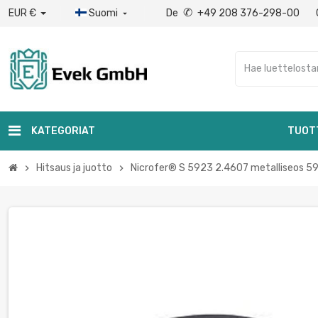
✆
EUR €
Suomi
De
+49 208 376-298-00

KATEGORIAT
TUOT
Hitsaus ja juotto
Nicrofer® S 5923 2.4607 metalliseos 59
chevron_right
chevron_right