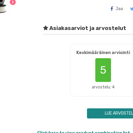
chevron_right
Jaa
Asiakasarviot ja arvostelut
Keskimääräinen arviointi
5
arvostelu: 4
LUE ARVOSTE