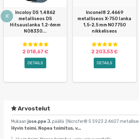
Incoloy DS 1.4862
Inconel® 2.4669
metalliseos DS
metalliseos X-750 lanka
Hitsauslanka 1.2-6mm
1,5-2,5 mm N07750
N08330...
nikkeliseos
2 018,67 €
2 203,53 €
DETAILS
DETAILS
Arvostelut
Mukaan
jose.ppe J.
päällä (
Nicrofer® S 5923 2.4607 metallise
Hyvin toimi. Nopea toimitus, v...