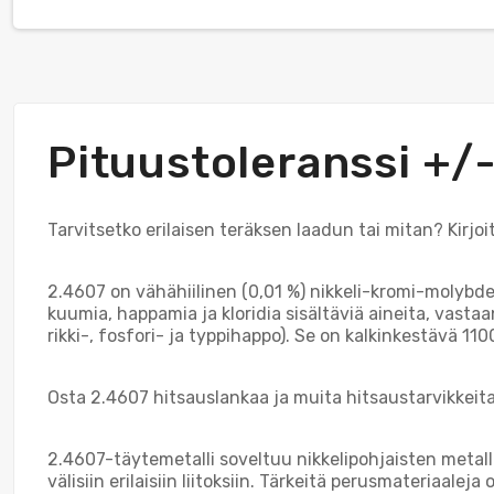
Pituustoleranssi +
Tarvitsetko erilaisen teräksen laadun tai mitan? Kirjo
2.4607 on vähähiilinen (0,01 %) nikkeli-kromi-molybde
kuumia, happamia ja kloridia sisältäviä aineita, vasta
rikki-, fosfori- ja typpihappo). Se on kalkinkestävä 110
Osta 2.4607 hitsauslankaa ja muita hitsaustarvikkeit
2.4607-täytemetalli soveltuu nikkelipohjaisten metal
välisiin erilaisiin liitoksiin. Tärkeitä perusmateriaaleja 