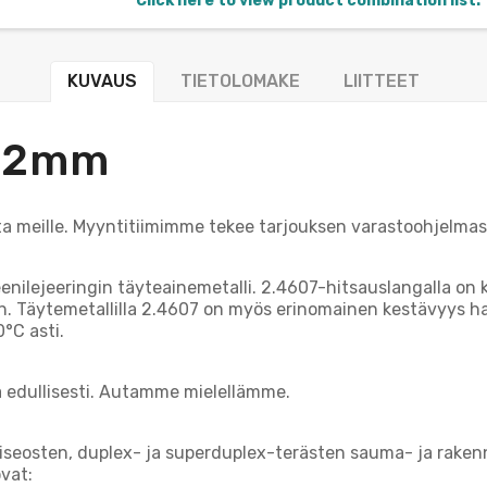
Click here to view product combination list.
KUVAUS
TIETOLOMAKE
LIITTEET
/-2mm
ita meille. Myyntitiimimme tekee tarjouksen varastoohjelmas
enilejeeringin täyteainemetalli. 2.4607-hitsauslangalla on k
an. Täytemetallilla 2.4607 on myös erinomainen kestävyys hap
0°C asti.
a edullisesti. Autamme mielellämme.
liseosten, duplex- ja superduplex-terästen sauma- ja raken
ovat: