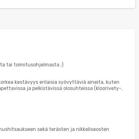
ta tai toimitusohjelmasta :)
orkea kestävyys erilaisia syövyttäviä aineita, kuten
ettavissa ja pelkistävissä olosuhteissa (kloorivety-,
nushitsaukseen sekä terästen ja nikkeliseosten