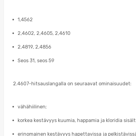
1,4562
2,4602, 2,4605, 2,4610
2,4819, 2,4856
Seos 31, seos 59
2.4607-hitsauslangalla on seuraavat ominaisuudet:
vähähiilinen;
korkea kestävyys kuumia, happamia ja kloridia sisält
erinomainen kestävyys hapettavissa ja pelkistävissä o