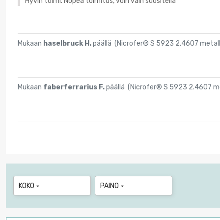
Hyvin toimi. Nopea toimitus, voin vain suositella
Mukaan
haselbruck H.
päällä (
Nicrofer® S 5923 2.4607 metall
Mukaan
faberferrarius F.
päällä (
Nicrofer® S 5923 2.4607 me
KOKO
PAINO

