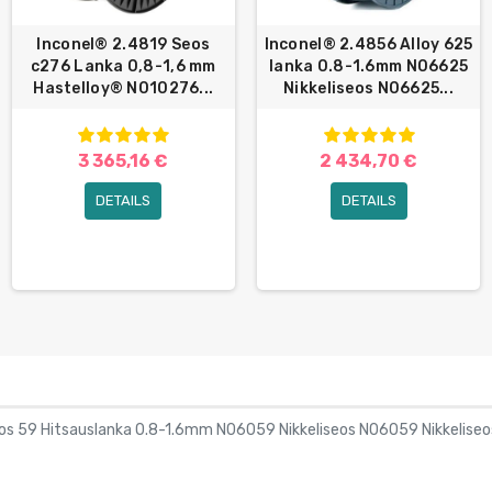
Inconel® 2.4819 Seos
Inconel® 2.4856 Alloy 625
c276 Lanka 0,8-1,6 mm
lanka 0.8-1.6mm N06625
Hastelloy® N010276...
Nikkeliseos N06625...
3 365,16 €
2 434,70 €
DETAILS
DETAILS
os 59 Hitsauslanka 0.8-1.6mm N06059 Nikkeliseos N06059 Nikkeliseo