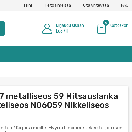
Tilini
Tietoa meistä
Ota yhteyttä
FAQ
0
Kirjaudu sisään
Ostoskori
h
Luo tili
0,00 €
7 metalliseos 59 Hitsauslanka
eliseos N06059 Nikkeliseos
 mitan? Kirjoita meille. Myyntitiimimme tekee tarjouksen