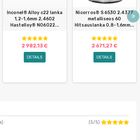
Inconel® Alloy c22 lanka
Nicorros® S 6530 2.4377
1,2-1,6mm 2,4602
metalliseos 60
Hastelloy® N06022...
Hitsauslanka 0,8-1,6mm...
2 982,13 €
2 671,27 €
DETAILS
DETAILS
s
) :
(
5
/
5
)