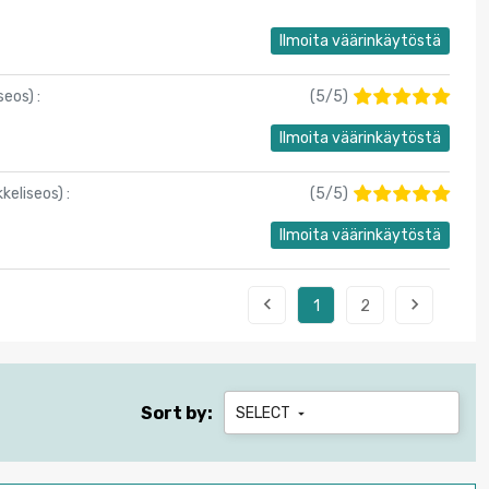
Ilmoita väärinkäytöstä
seos
) :
(
5
/
5
)
Ilmoita väärinkäytöstä
keliseos
) :
(
5
/
5
)
Ilmoita väärinkäytöstä


1
2
Sort by:
SELECT
