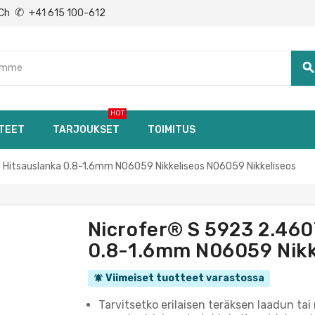
✆
Ch
+41 615 100-612
searc
HOT
TEET
TARJOUKSET
TOIMITUS
 Hitsauslanka 0.8-1.6mm N06059 Nikkeliseos N06059 Nikkeliseos
Nicrofer® S 5923 2.460
0.8-1.6mm N06059 Nikk
Viimeiset tuotteet varastossa
notifications_active
Tarvitsetko erilaisen teräksen laadun tai