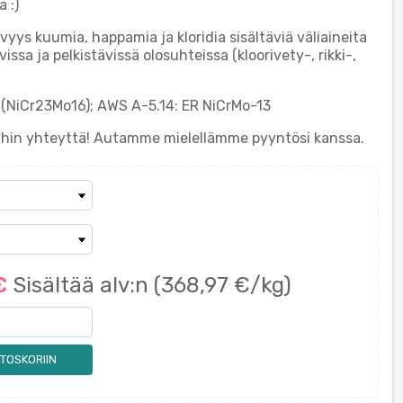
 :)
yys kuumia, happamia ja kloridia sisältäviä väliaineita
sa ja pelkistävissä olosuhteissa (kloorivety-, rikki-,
9 (NiCr23Mo16); AWS A-5.14: ER NiCrMo-13
eihin yhteyttä! Autamme mielellämme pyyntösi kanssa.
 €
Sisältää alv:n
(368,97 €/kg)
TOSKORIIN