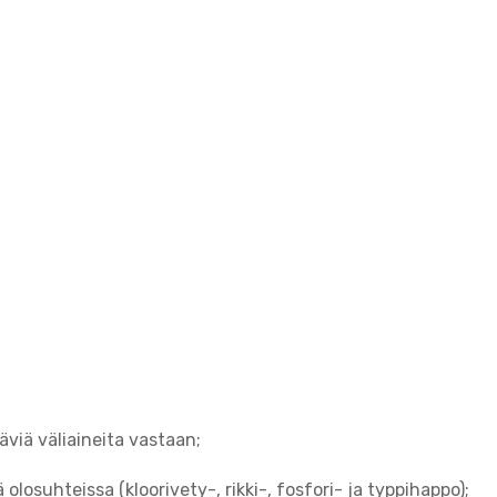
äviä väliaineita vastaan;
losuhteissa (kloorivety-, rikki-, fosfori- ja typpihappo);