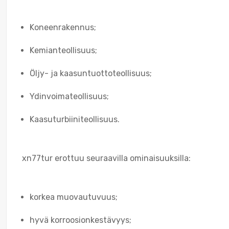
Koneenrakennus;
Kemianteollisuus;
Öljy- ja kaasuntuottoteollisuus;
Ydinvoimateollisuus;
Kaasuturbiiniteollisuus.
xn77tur erottuu seuraavilla ominaisuuksilla:
korkea muovautuvuus;
hyvä korroosionkestävyys;