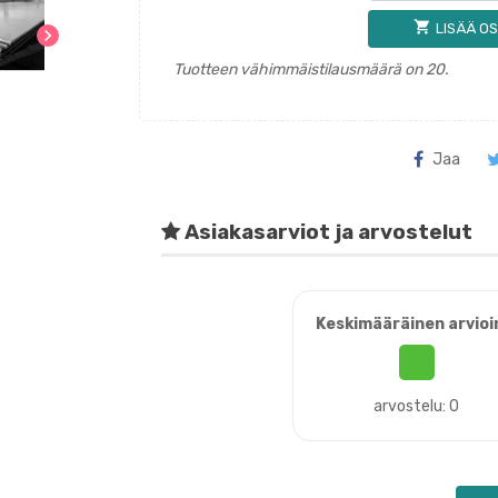
shopping_cart
LISÄÄ OS
chevron_right
Tuotteen vähimmäistilausmäärä on 20.
Jaa
Asiakasarviot ja arvostelut
Keskimääräinen arvioi
arvostelu: 0