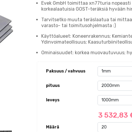
Evek GmbH toimittaa xn77turia nopeasti
korkealaatuisia GOST-teräksiä hyvään hi
Tarvitsetko muuta teräslaatua tai mittaa
varasto- tai toimitusohjelmasta :)
Käyttöalueet: Koneenrakennus; Kemianteol
Ydinvoimateollisuus; Kaasuturbiiniteollis
Ominaisuudet: korkea muovautuvuus; hy
Paksuus / vahvuus
pituus
leveys
3 532,83
Määrä