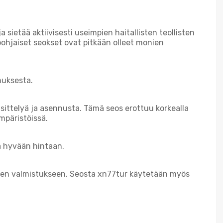
sietää aktiivisesti useimpien haitallisten teollisten
pohjaiset seokset ovat pitkään olleet monien
muksesta.
sittelyä ja asennusta. Tämä seos erottuu korkealla
mpäristöissä.
ä hyvään hintaan.
mien valmistukseen. Seosta xn77tur käytetään myös