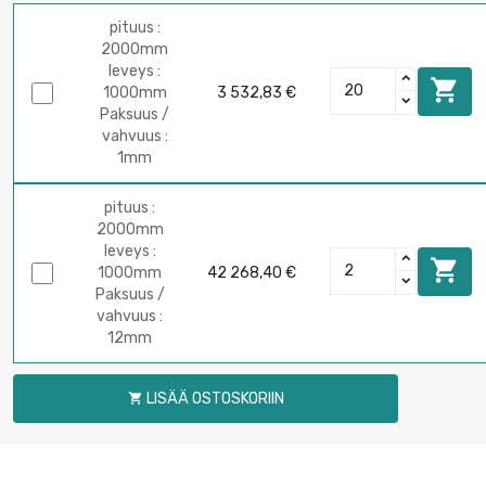
pituus :
2000mm
leveys :

1000mm
3 532,83 €
Paksuus /
vahvuus :
1mm
pituus :
2000mm
leveys :

1000mm
42 268,40 €
Paksuus /
vahvuus :
12mm
LISÄÄ OSTOSKORIIN
