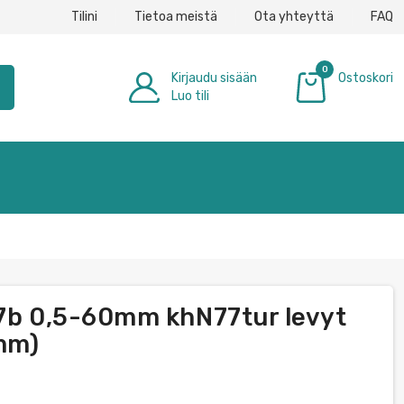
Tilini
Tietoa meistä
Ota yhteyttä
FAQ
0
Kirjaudu sisään
Ostoskori
h
Luo tili
0,00 €
37b 0,5-60mm khN77tur levyt
mm)