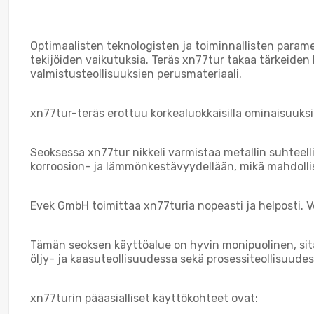
Optimaalisten teknologisten ja toiminnallisten paramet
tekijöiden vaikutuksia. Teräs xn77tur takaa tärkeiden
valmistusteollisuuksien perusmateriaali.
xn77tur-teräs erottuu korkealuokkaisilla ominaisuuksi
Seoksessa xn77tur nikkeli varmistaa metallin suhteel
korroosion- ja lämmönkestävyydellään, mikä mahdollist
Evek GmbH toimittaa xn77turia nopeasti ja helposti.
Tämän seoksen käyttöalue on hyvin monipuolinen, sit
öljy- ja kaasuteollisuudessa sekä prosessiteollisuudes
xn77turin pääasialliset käyttökohteet ovat: