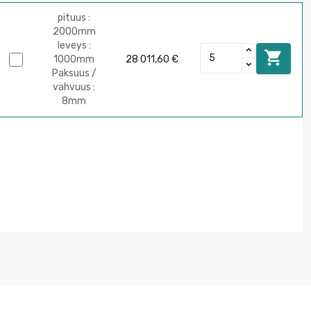
pituus :
2000mm
leveys :

1000mm
28 011,60 €
Paksuus /
vahvuus :
8mm