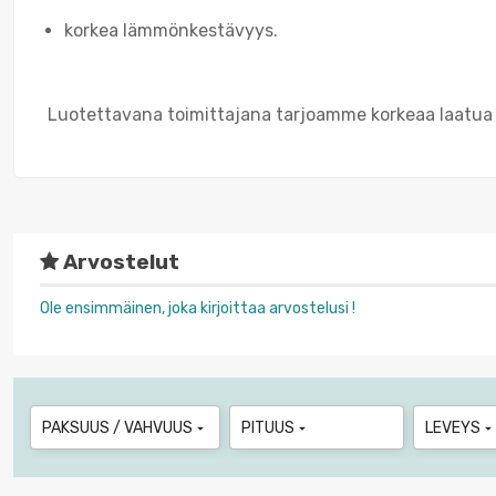
korkea lämmönkestävyys.
Luotettavana toimittajana tarjoamme korkeaa laatua j
Arvostelut
Ole ensimmäinen, joka kirjoittaa arvostelusi !
PAKSUUS / VAHVUUS
PITUUS
LEVEYS


