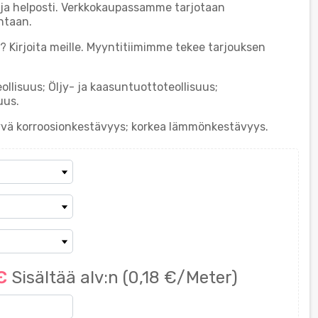
 ja helposti. Verkkokaupassamme tarjotaan
ntaan.
? Kirjoita meille. Myyntitiimimme tekee tarjouksen
lisuus; Öljy- ja kaasuntuottoteollisuus;
uus.
vä korroosionkestävyys; korkea lämmönkestävyys.
 €
Sisältää alv:n
(0,18 €/Meter)