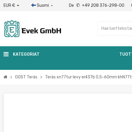
✆
EUR €
Suomi
De
+49 208 376-298-00

KATEGORIAT
TUOT
GOST Teräs
Teräs xn77tur levy ei437b 0,5-60mm khN77tu
chevron_right
chevron_right