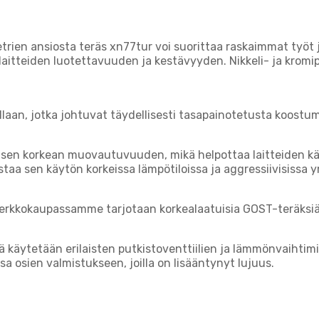
rien ansiosta teräs xn77tur voi suorittaa raskaimmat työt ja 
 laitteiden luotettavuuden ja kestävyyden. Nikkeli- ja kromi
llaan, jotka johtuvat täydellisesti tasapainotetusta koostu
lisen korkean muovautuvuuden, mikä helpottaa laitteiden kä
aa sen käytön korkeissa lämpötiloissa ja aggressiivisissa y
 Verkkokaupassamme tarjotaan korkealaatuisia GOST-teräksi
ä käytetään erilaisten putkistoventtiilien ja lämmönvaihti
sa osien valmistukseen, joilla on lisääntynyt lujuus.