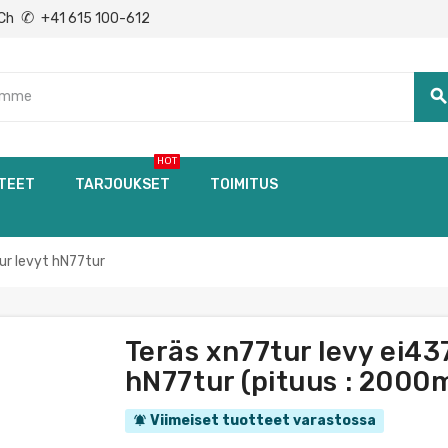
✆
Ch
+41 615 100-612
searc
HOT
TEET
TARJOUKSET
TOIMITUS
r levyt hN77tur
Teräs xn77tur levy ei4
hN77tur (pituus : 2000
Viimeiset tuotteet varastossa
notifications_active