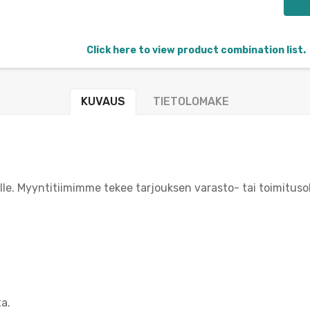
Click here to view product combination list.
KUVAUS
TIETOLOMAKE
ille. Myyntitiimimme tekee tarjouksen varasto- tai toimituso
ta.