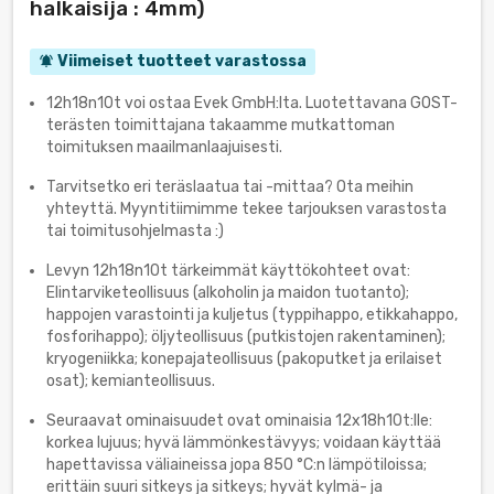
halkaisija : 4mm)
Viimeiset tuotteet varastossa
notifications_active
12h18n10t voi ostaa Evek GmbH:lta. Luotettavana GOST-
terästen toimittajana takaamme mutkattoman
toimituksen maailmanlaajuisesti.
Tarvitsetko eri teräslaatua tai -mittaa? Ota meihin
yhteyttä. Myyntitiimimme tekee tarjouksen varastosta
tai toimitusohjelmasta :)
Levyn 12h18n10t tärkeimmät käyttökohteet ovat:
Elintarviketeollisuus (alkoholin ja maidon tuotanto);
happojen varastointi ja kuljetus (typpihappo, etikkahappo,
fosforihappo); öljyteollisuus (putkistojen rakentaminen);
kryogeniikka; konepajateollisuus (pakoputket ja erilaiset
osat); kemianteollisuus.
Seuraavat ominaisuudet ovat ominaisia 12x18h10t:lle:
korkea lujuus; hyvä lämmönkestävyys; voidaan käyttää
hapettavissa väliaineissa jopa 850 °C:n lämpötiloissa;
erittäin suuri sitkeys ja sitkeys; hyvät kylmä- ja