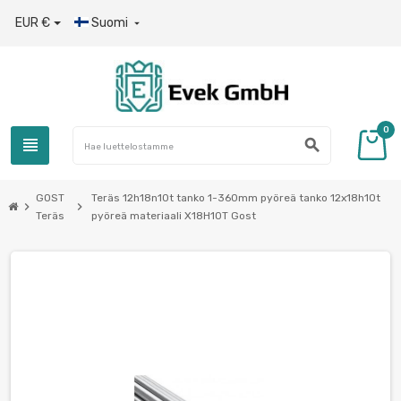
EUR €
Suomi

0
view_headline
search
GOST
Teräs 12h18n10t tanko 1-360mm pyöreä tanko 12x18h10t
chevron_right
chevron_right
Teräs
pyöreä materiaali Х18Н10Т Gost