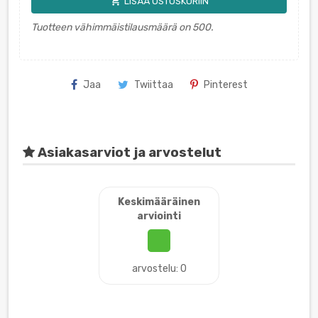
shopping_cart
LISÄÄ OSTOSKORIIN
Tuotteen vähimmäistilausmäärä on 500.
Jaa
Twiittaa
Pinterest
Asiakasarviot ja arvostelut
Keskimääräinen
arviointi
arvostelu: 0