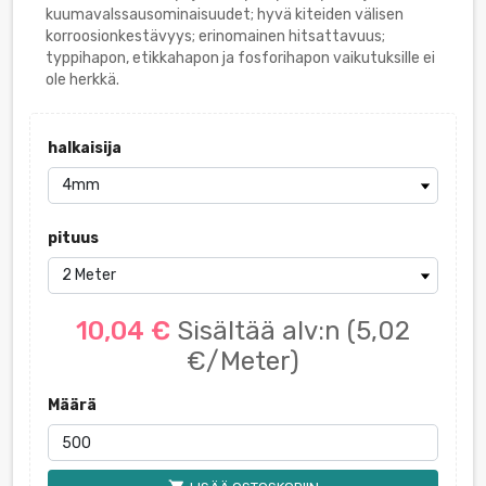
kuumavalssausominaisuudet; hyvä kiteiden välisen
korroosionkestävyys; erinomainen hitsattavuus;
typpihapon, etikkahapon ja fosforihapon vaikutuksille ei
ole herkkä.
halkaisija
pituus
10,04 €
Sisältää alv:n
(5,02
€/Meter)
Määrä