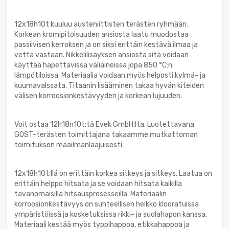
12x18h10t kuuluu austeniittisten terästen ryhmään.
Korkean kromipitoisuuden ansiosta laatu muodostaa
passiivisen kerroksen ja on siksi erittäin kestävä ilmaa ja
vettä vastaan. Nikkelilisäyksen ansiosta sitä voidaan
käyttää hapettavissa väliaineissa jopa 850 °C:n
lämpötiloissa. Materiaalia voidaan myös helposti kylmä- ja
kuumavalssata. Titaanin lisääminen takaa hyvän kiteiden
välisen korroosionkestävyyden ja korkean lujuuden.
Voit ostaa 12h18n10t:tä Evek GmbH:lta. Luotettavana
GOST-terästen toimittajana takaamme mutkattoman
toimituksen maailmanlaajuisesti.
12x18h10t:llä on erittäin korkea sitkeys ja sitkeys. Laatua on
erittäin helppo hitsata ja se voidaan hitsata kaikilla
tavanomaisilla hitsausprosesseilla. Materiaalin
korroosionkestävyys on suhteellisen heikko klooratuissa
ympäristöissä ja kosketuksissa rikki- ja suolahapon kanssa.
Materiaali kestää myös typpihappoa, etikkahappoa ja