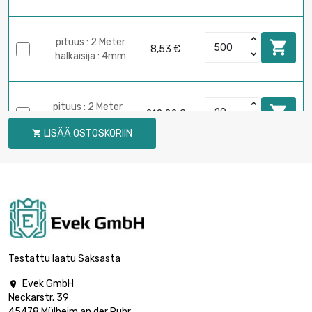
pituus : 2 Meter

8,53 €
halkaisija : 4mm
pituus : 2 Meter

212,22 €
halkaisija : 20mm
LISÄÄ OSTOSKORIIN

pituus : 2 Meter

1 185,47 €
halkaisija : 50mm
pituus : 2 Meter

3 647,16 €
halkaisija : 80mm
Testattu laatu Saksasta
Evek GmbH

Neckarstr. 39
pituus : 1 Meter

3 647,16 €
45478 Mülheim an der Ruhr