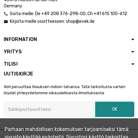
halkaisija : 160mm
Germany
Soita meille:
De
+49 208 376-298-00
, Ch
+41 615 100-612

Kirjoita meille osoitteeseen:
shop@evek.de

INFORMATION
YRITYS
TILISI
UUTISKIRJE
Voit peruuttaa tilauksen milloin tahansa. Tätä tarkoitusta varten
löydät yhteystietomme oikeudellisesta ilmoituksesta.
OK
Parhaan mahdollisen kokemuksen tarjoamiseksi tämä
sivusto käyttää evästeitä. Sivustosi käyttö tarkoittaa,