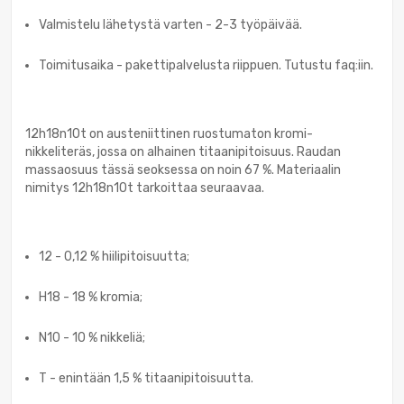
Valmistelu lähetystä varten - 2-3 työpäivää.
Toimitusaika - pakettipalvelusta riippuen. Tutustu faq:iin.
12h18n10t on austeniittinen ruostumaton kromi-
nikkeliteräs, jossa on alhainen titaanipitoisuus. Raudan
massaosuus tässä seoksessa on noin 67 %. Materiaalin
nimitys 12h18n10t tarkoittaa seuraavaa.
12 - 0,12 % hiilipitoisuutta;
H18 - 18 % kromia;
N10 - 10 % nikkeliä;
T - enintään 1,5 % titaanipitoisuutta.