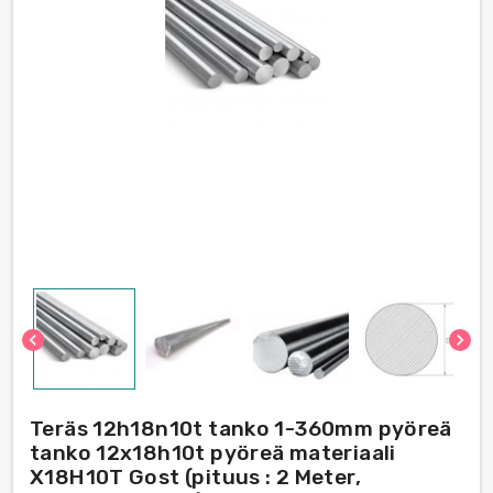
chevron_left
chevron_right
Teräs 12h18n10t tanko 1-360mm pyöreä
tanko 12x18h10t pyöreä materiaali
Х18Н10Т Gost (pituus : 2 Meter,