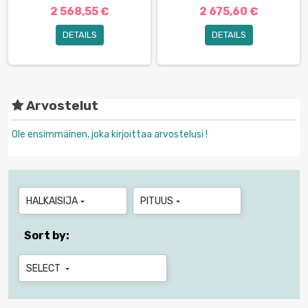
2 568,55 €
2 675,60 €
DETAILS
DETAILS
Arvostelut
Ole ensimmäinen, joka kirjoittaa arvostelusi !
HALKAISIJA
PITUUS


Sort by:
SELECT
