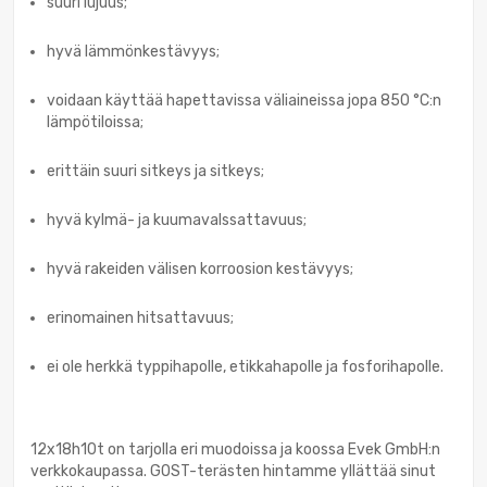
suuri lujuus;
hyvä lämmönkestävyys;
voidaan käyttää hapettavissa väliaineissa jopa 850 °C:n
lämpötiloissa;
erittäin suuri sitkeys ja sitkeys;
hyvä kylmä- ja kuumavalssattavuus;
hyvä rakeiden välisen korroosion kestävyys;
erinomainen hitsattavuus;
ei ole herkkä typpihapolle, etikkahapolle ja fosforihapolle.
12x18h10t on tarjolla eri muodoissa ja koossa Evek GmbH:n
verkkokaupassa. GOST-terästen hintamme yllättää sinut