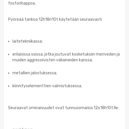
fosforihappoa.
Pyöreää tankoa 12h18n10t käytetään seuraavasti
laitetekniikassa;
erilaisissa osissa, jotka joutuvat kosketuksiin meriveden ja
muiden aggressiivisten väliaineiden kanssa;
metallien jalostuksessa;
kiinnityselementtien valmistuksessa.
Seuraavat ominaisuudet ovat tunnusomaisia 12x18h10t:lle: