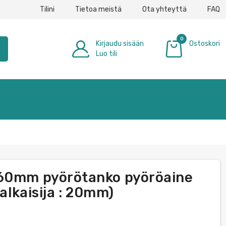
Tilini
Tietoa meistä
Ota yhteyttä
FAQ
0
Kirjaudu sisään
Ostoskori
h
Luo tili
0,00 €
360mm pyörötanko pyöröaine
halkaisija : 20mm)