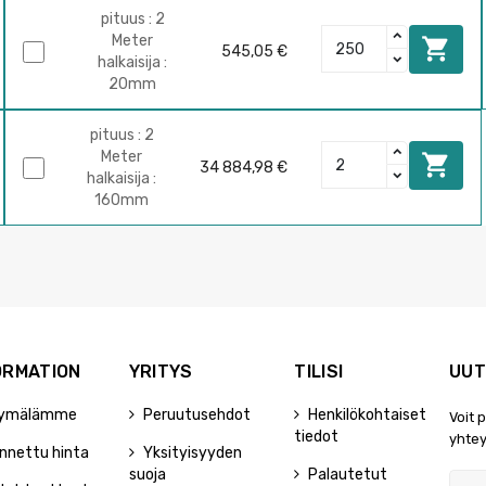
pituus : 2
Meter

545,05 €
halkaisija :
20mm
pituus : 2
Meter

34 884,98 €
halkaisija :
160mm
ORMATION
YRITYS
TILISI
UUT
ymälämme
Peruutusehdot
Henkilökohtaiset
Voit 
tiedot
yhtey
nnettu hinta
Yksityisyyden
suoja
Palautetut