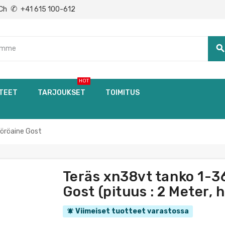
✆
Ch
+41 615 100-612
searc
HOT
TEET
TARJOUKSET
TOIMITUS
öröaine Gost
Teräs xn38vt tanko 1-
Gost (pituus : 2 Meter, 
Viimeiset tuotteet varastossa
notifications_active