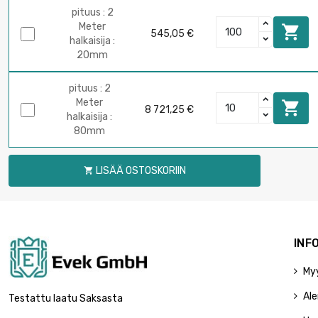
pituus : 2
Meter

545,05 €
halkaisija :
20mm
pituus : 2
Meter

8 721,25 €
halkaisija :
80mm
LISÄÄ OSTOSKORIIN

INF
My
Ale
Testattu laatu Saksasta