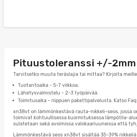
Pituustoleranssi +/-2mm
Tarvitsetko muuta teräslajia tai mittaa? Kirjoita meil
Tuotantoaika - 5-7 viikkoa.
Lähetysvalmistelu - 2-3 työpäivää.
Toimitusaika - riippuen pakettipalvelusta. Katso Faq:
xn38vt on lämmönkestävä rauta-nikkeli-seos, jossa on k
toimivat kohtuullisessa kuormituksessa lämpötila-alu
sulatetaan sekä avoimissa valokaariuuneissa että tyh
Lämmönkestävä seos xn38vt sisältää 35-39% nikkeliä j