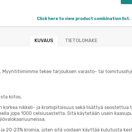
Click here to view product combination list.
KUVAUS
TIETOLOMAKE
le. Myyntitiimimme tekee tarjouksen varasto- tai toimitusohj
sta kiitos.
orkea nikkeli- ja kromipitoisuus sekä lisättyä seostettua ti
eella jopa 1000 celsiusastetta. Sitä käytetään usein kaasu
jiövalokaariuuneissa.
a 20-23% kromia, joten sitä voidaan käyttää kulutusta kest