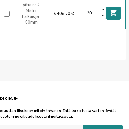
pituus : 2
Meter

3 406,70 €
halkaisija :
50mm
ISKIRJE
peruuttaa tilauksen milloin tahansa. Tätä tarkoitusta varten löydät
stietomme oikeudellisesta ilmoituksesta.