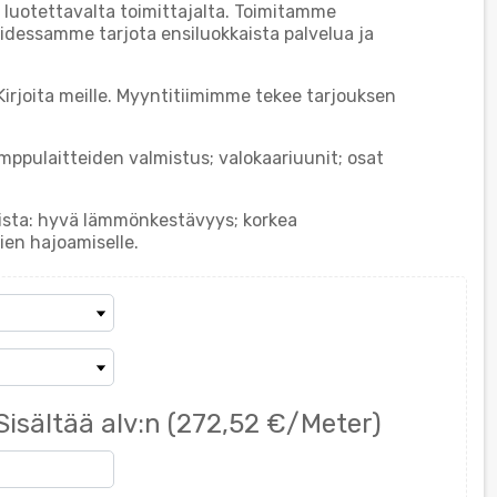
 luotettavalta toimittajalta. Toimitamme
idessamme tarjota ensiluokkaista palvelua ja
Kirjoita meille. Myyntitiimimme tekee tarjouksen
ppulaitteiden valmistus; valokaariuunit; osat
ista: hyvä lämmönkestävyys; korkea
ien hajoamiselle.
Sisältää alv:n
(272,52 €/Meter)