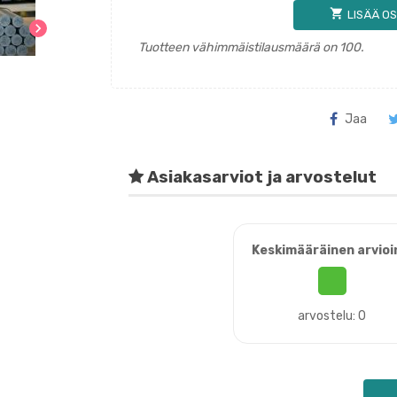
shopping_cart
LISÄÄ OS
chevron_right
Tuotteen vähimmäistilausmäärä on 100.
Jaa
Asiakasarviot ja arvostelut
Keskimääräinen arvioi
arvostelu: 0