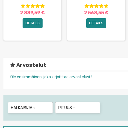
2 889,59 €
2 568,55 €
DETAILS
DETAILS
Arvostelut
Ole ensimmäinen, joka kirjoittaa arvostelusi !
HALKAISIJA
PITUUS

