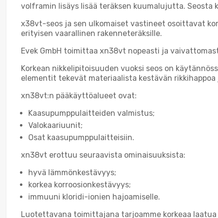
volframin lisäys lisää teräksen kuumalujutta. Seost
x38vt-seos ja sen ulkomaiset vastineet osoittavat ko
erityisen vaarallinen rakenneteräksille.
Evek GmbH toimittaa xn38vt nopeasti ja vaivattomast
Korkean nikkelipitoisuuden vuoksi seos on käytännössä
elementit tekevät materiaalista kestävän rikkihappoa 
xn38vt:n pääkäyttöalueet ovat:
Kaasupumppulaitteiden valmistus;
Valokaariuunit;
Osat kaasupumppulaitteisiin.
xn38vt erottuu seuraavista ominaisuuksista:
hyvä lämmönkestävyys;
korkea korroosionkestävyys;
immuuni kloridi-ionien hajoamiselle.
Luotettavana toimittajana tarjoamme korkeaa laatua j