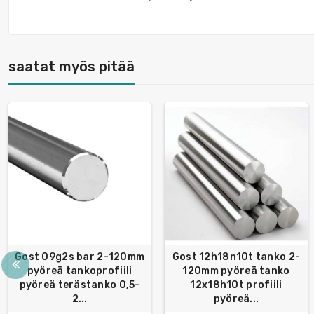
saatat myös pitää
Gost 09g2s bar 2-120mm
Gost 12h18n10t tanko 2-
pyöreä tankoprofiili
120mm pyöreä tanko
pyöreä terästanko 0,5-
12x18h10t profiili
2...
pyöreä...