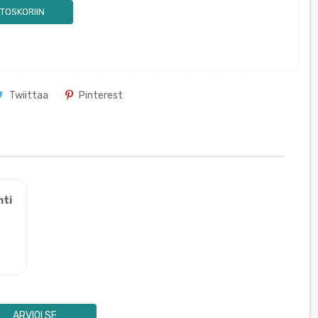
TOSKORIIN
Twiittaa
Pinterest
nti
ARVIOI SE