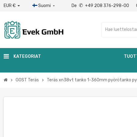
✆
EUR €
Suomi
De
+49 208 376-298-00

KATEGORIAT
TUOT
GOST Teräs
Teräs xn38vt tanko 1-360mm pyörötanko py
chevron_right
chevron_right