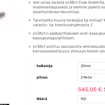
Voit ostaa terästä xn38vt Evek GmbH:lta,
maailmanlaajuisesti ja olemme ylpeitä vo
asiantuntevaa neuvontaa.
Tarvitsetko muuta teräslajia tai mittaa? 
varasto- tai toimitusohjelmasta :)
xn38vt:n pääkäyttöalueet ovat: kaasupum
kaasupumppulaitteisiin.
xn38vt erottuu seuraavista ominaisuuks
korroosionkestävyys; immuuni kloridi-ion
halkaisija
pituus
545,05 €
Määrä