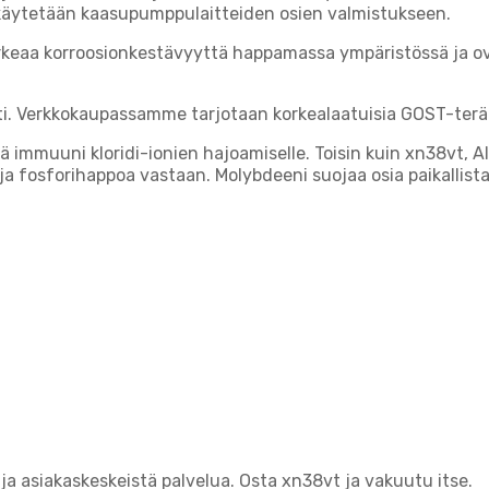
a käytetään kaasupumppulaitteiden osien valmistukseen.
rkeaa korroosionkestävyyttä happamassa ympäristössä ja ov
i. Verkkokaupassamme tarjotaan korkealaatuisia GOST-terä
 immuuni kloridi-ionien hajoamiselle. Toisin kuin xn38vt, A
ja fosforihappoa vastaan. Molybdeeni suojaa osia paikallista
a asiakaskeskeistä palvelua. Osta xn38vt ja vakuutu itse.