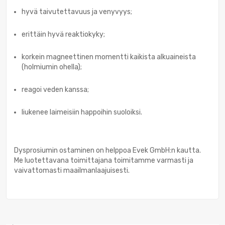
hyvä taivutettavuus ja venyvyys;
erittäin hyvä reaktiokyky;
korkein magneettinen momentti kaikista alkuaineista
(holmiumin ohella);
reagoi veden kanssa;
liukenee laimeisiin happoihin suoloiksi.
Dysprosiumin ostaminen on helppoa Evek GmbH:n kautta.
Me luotettavana toimittajana toimitamme varmasti ja
vaivattomasti maailmanlaajuisesti.