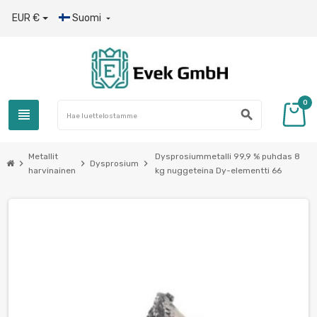
EUR €
Suomi

0
view_headline
search
Metallit
Dysprosiummetalli 99,9 % puhdas 8
chevron_right
chevron_right
chevron_right
Dysprosium
harvinainen
kg nuggeteina Dy-elementti 66