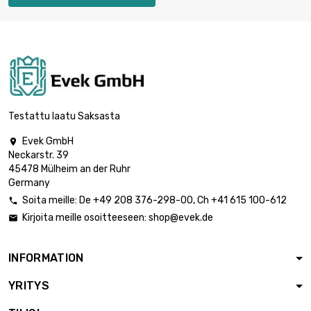
Testattu laatu Saksasta
Evek GmbH

Neckarstr. 39
45478 Mülheim an der Ruhr
Germany
Soita meille:
De
+49 208 376-298-00
, Ch
+41 615 100-612

Kirjoita meille osoitteeseen:
shop@evek.de

INFORMATION
YRITYS