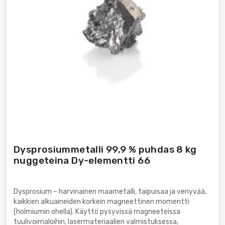
Dysprosiummetalli 99,9 % puhdas 8 kg
nuggeteina Dy-elementti 66
Dysprosium – harvinainen maametalli, taipuisaa ja venyvää,
kaikkien alkuaineiden korkein magneettinen momentti
(holmiumin ohella). Käyttö pysyvissä magneeteissa
tuulivoimaloihin, lasermateriaalien valmistuksessa,