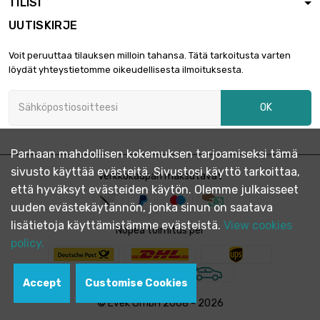
TILISI
UUTISKIRJE
Voit peruuttaa tilauksen milloin tahansa. Tätä tarkoitusta varten
löydät yhteystietomme oikeudellisesta ilmoituksesta.
OK
Parhaan mahdollisen kokemuksen tarjoamiseksi tämä
sivusto käyttää evästeitä. Sivustosi käyttö tarkoittaa,
Verkkokaupan maksutavat
että hyväksyt evästeiden käytön. Olemme julkaisseet
uuden evästekäytännön, jonka sinun on saatava
lisätietoja käyttämistämme evästeistä.
View cookies
Nopea toimitus per
policy.
Accept
Customise Cookies
© Evek GmbH 2008 - 2026