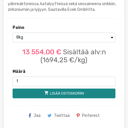
ydinreaktoreissa, katalyytteissä sekä seosaineena sinkkiin,
zirkoniumiin ja lyijyyn. Saatavilla Evek GmbH:lta.
Paino
13 554,00 €
Sisältää alv:n
(1694,25 €/kg)
Määrä
shopping_cart
LISÄÄ OSTOSKORIIN
Jaa
Twiittaa
Pinterest