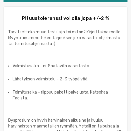
Pituustoleranssi voi olla jopa +/-2 %
Tarvitsetteko muun teräslajin tai mitan? Kirjoittakaa meille.
Myyntitiimimme tekee tarjouksen joko varasto-ohjelmasta
tai toimitusohjelmasta :)
Valmistusaika – ei. Saatavilla varastosta.
Lähetyksen valmistelu – 2–3 työpäivää.
Toimitusaika – riippuu pakettipalvelusta. Katsokaa
Faq:sta.
Dysprosium on hyvin harvinainen alkuaine ja kuuluu
harvinaisten maametallien ryhmään. Metalli on taipuisaa ja