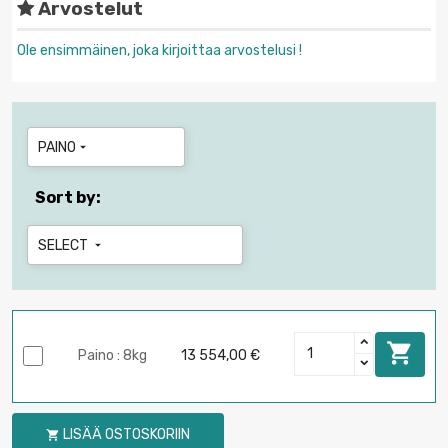
Arvostelut
Ole ensimmäinen, joka kirjoittaa arvostelusi !
PAINO

Sort by:
SELECT


Paino : 8kg
13 554,00 €
LISÄÄ OSTOSKORIIN
