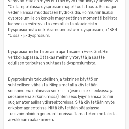
venyvää. Sillä on myös erittäin hyvä reaktiokyky. Ilmassa 20
°C:n lämpötilassa dysprosium hapettuu hitaasti. Se reagoi
veden kanssa muodostaen hydroksidia. Holmiumin lisäksi
dysprosiumilla on korkein magneettinen momentti kaikista
luonnossa esiintyvistä kemiallisista alkuaineista.
Dysprosiumista on kaksi muunnosta: α-dysprosium ja 1384
°C:ssa - β-dysprosium.
Dysprosiumin hinta on aina ajantasainen Evek GmbH:n
verkkokaupassa. Ottakaa meihin yhteyttä ja saatte
edullisen tarjouksen puhtaasta dysprosiumista.
Dysprosiumin taloudellinen ja tekninen käyttö on
suhteellisen vähäistä. Niinpä metallia käytetään
seosaineena erilaisissa seoksissa (esim. sinkkiseoksissa ja
seosaineena zirkoniumissa). Sen seos lyijyn kanssa toimii
suojamateriaalina ydinreaktoreissa. Sitä käytetään myös
erikoismagneeteissa. Niitä käytetään pääasiassa
tuulivoimaloiden generaattoreissa. Tämä tekee metallista
arvokkaan raaka-aineen.