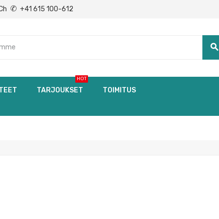
✆
Ch
+41 615 100-612
searc
HOT
TEET
TARJOUKSET
TOIMITUS