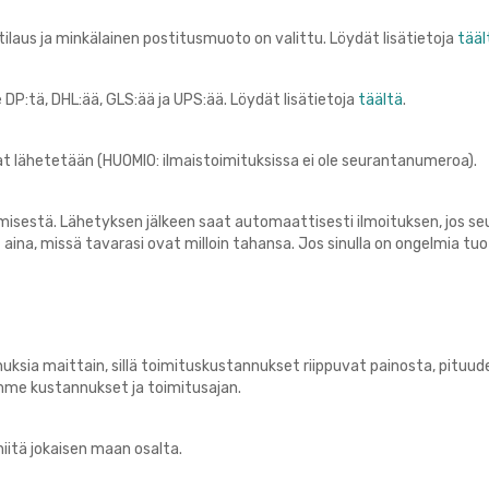
tilaus ja minkälainen postitusmuoto on valittu. Löydät lisätietoja
tääl
P:tä, DHL:ää, GLS:ää ja UPS:ää. Löydät lisätietoja
täältä
.
t lähetetään (HUOMIO: ilmaistoimituksissa ei ole seurantanumeroa).
sestä. Lähetyksen jälkeen saat automaattisesti ilmoituksen, jos seu
ina, missä tavarasi ovat milloin tahansa. Jos sinulla on ongelmia tuot
uksia maittain, sillä toimituskustannukset riippuvat painosta, pituu
mme kustannukset ja toimitusajan.
niitä jokaisen maan osalta.