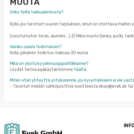
MUUTA
Onko teillä tukkualennusta?
Kyllä, jos tarvitset suuren tarjouksen, sinun on otettava meihin y
(ruostumaton teräs, alumiini ...) 2) Mikä muoto (lanka, putki, tanko 
Voinko saada todistuksen?
Kyllä, jokainen todistus maksaa 30 euroa.
Mikä on yksityisyydensuojapolitiikkanne?
Löydät tietosuojakäytäntömme
täältä
.
Miten otan yhteyttä yritykseenne, jos kysymykseeni ei ole vast
- Tavoitat meidät sähköpostitse osoitteesta ebay@evek.de t
INF