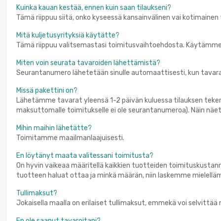
Kuinka kauan kestää, ennen kuin saan tilaukseni?
Tämä riippuu siitä, onko kyseessä kansainvälinen vai kotimainen 
Mitä kuljetusyrityksiä käytätte?
Tämä riippuu valitsemastasi toimitusvaihtoehdosta. Käytämme D
Miten voin seurata tavaroiden lähettämistä?
Seurantanumero lähetetään sinulle automaattisesti, kun tavara
Missä pakettini on?
Lähetämme tavarat yleensä 1-2 päivän kuluessa tilauksen tekemi
maksuttomalle toimitukselle ei ole seurantanumeroa). Näin näet a
Mihin maihin lähetätte?
Toimitamme maailmanlaajuisesti.
En löytänyt maata valitessani toimitusta?
On hyvin vaikeaa määritellä kaikkien tuotteiden toimituskustann
tuotteen haluat ottaa ja minkä määrän, niin laskemme mielellä
Tullimaksut?
Jokaisella maalla on erilaiset tullimaksut, emmekä voi selvittää 
En ole saanut tavaroitani?