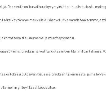
uja. Jos sinulla on turvallisuuskysymyksiä tai -huolia, tutustu maks
en lisäksi käytämme maksullisia lisäsovelluksia varmistaaksemme, että
n ja kerrottava tilausnumerosi ja muutospyyntösi.
ääset käsiksi tilauksiisi ja voit tarkistaa niiden tilan milloin tahans
auttaa ostoksesi 30 päivän kuluessa tilauksen tekemisestä, ja me hyv
ai ota meihin yhteyttä sähköpostitse.