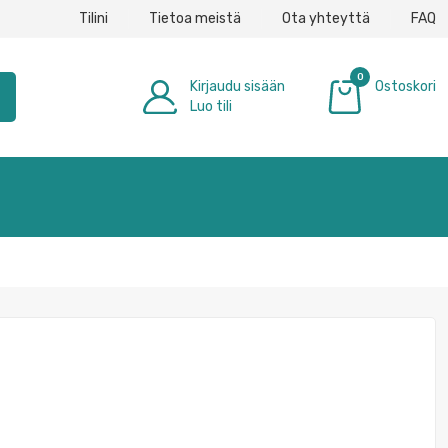
Tilini
Tietoa meistä
Ota yhteyttä
FAQ
0
Kirjaudu sisään
Ostoskori
h
Luo tili
0,00 €