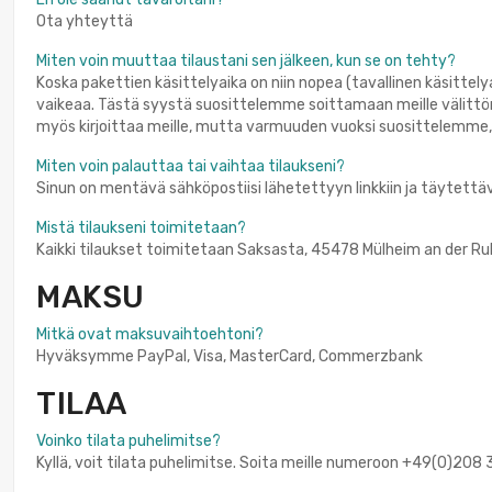
Ota yhteyttä
Miten voin muuttaa tilaustani sen jälkeen, kun se on tehty?
Koska pakettien käsittelyaika on niin nopea (tavallinen käsitte
vaikeaa. Tästä syystä suosittelemme soittamaan meille välittö
myös kirjoittaa meille, mutta varmuuden vuoksi suosittelemme, 
Miten voin palauttaa tai vaihtaa tilaukseni?
Sinun on mentävä sähköpostiisi lähetettyyn linkkiin ja täytettä
Mistä tilaukseni toimitetaan?
Kaikki tilaukset toimitetaan Saksasta, 45478 Mülheim an der Ruh
MAKSU
Mitkä ovat maksuvaihtoehtoni?
Hyväksymme PayPal, Visa, MasterCard, Commerzbank
TILAA
Voinko tilata puhelimitse?
Kyllä, voit tilata puhelimitse. Soita meille numeroon +49(0)208 