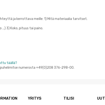
hteyttä ja kerrottava meille: 1) Mitä materiaalia tarvitset.
...) 3) Koko, pituus tai paino.
attu täällä?
ai puhelimitse numerosta +49(0)208 376-298-00.
ORMATION
YRITYS
TILISI
UUT