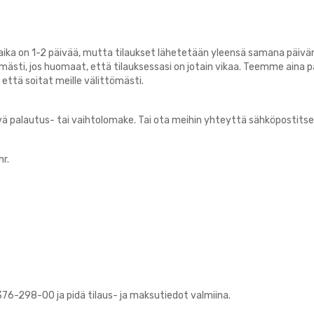
lyaika on 1-2 päivää, mutta tilaukset lähetetään yleensä samana päivä
mästi, jos huomaat, että tilauksessasi on jotain vikaa. Teemme ain
että soitat meille välittömästi.
vä palautus- tai vaihtolomake. Tai ota meihin yhteyttä sähköpostitse
r.
376-298-00 ja pidä tilaus- ja maksutiedot valmiina.