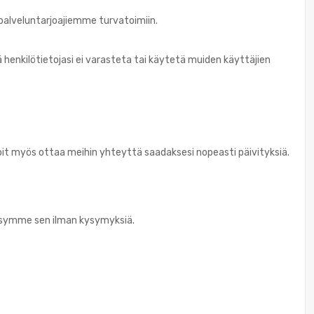
upalveluntarjoajiemme turvatoimiin.
 henkilötietojasi ei varasteta tai käytetä muiden käyttäjien
a. Voit myös ottaa meihin yhteyttä saadaksesi nopeasti päivityksiä.
äksymme sen ilman kysymyksiä.