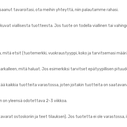
ä saanut tavaroitasi, ota meihin yhteyttä, niin palautamme rahasi.
kuvat viallisesta tuotteesta. Jos tuote on todella viallinen tai vahin
 mitä etsit (tuotemerkki, vuokraustyyppi, koko ja tarvitsemasi määrä)
rkalleen, mitä haluat. Jos esimerkiksi tarvitset epätyypillisen pituu
ää kaikkia tuotteita varastossa, joten joitakin tuotteita on saatavana
un on yleensä odotettava 2-3 viikkoa.
tavarat ostoskoriin ja teet tilauksen). Jos tuotetta ei ole varastoss