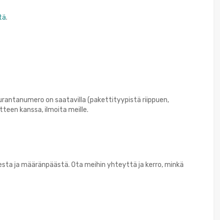
tä
.
rantanumero on saatavilla (pakettityypistä riippuen,
teen kanssa, ilmoita meille.
desta ja määränpäästä. Ota meihin yhteyttä ja kerro, minkä