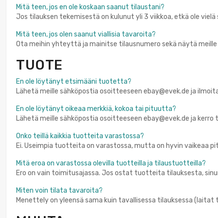
Mitä teen, jos en ole koskaan saanut tilaustani?
Jos tilauksen tekemisestä on kulunut yli 3 viikkoa, etkä ole viel
Mitä teen, jos olen saanut viallisia tavaroita?
Ota meihin yhteyttä ja mainitse tilausnumero sekä näytä meille 
TUOTE
En ole löytänyt etsimääni tuotetta?
Lähetä meille sähköpostia osoitteeseen ebay@evek.de ja ilmoita,
En ole löytänyt oikeaa merkkiä, kokoa tai pituutta?
Lähetä meille sähköpostia osoitteeseen ebay@evek.de ja kerro ta
Onko teillä kaikkia tuotteita varastossa?
Ei. Useimpia tuotteita on varastossa, mutta on hyvin vaikeaa pit
Mitä eroa on varastossa olevilla tuotteilla ja tilaustuotteilla?
Ero on vain toimitusajassa. Jos ostat tuotteita tilauksesta, sin
Miten voin tilata tavaroita?
Menettely on yleensä sama kuin tavallisessa tilauksessa (laitat 