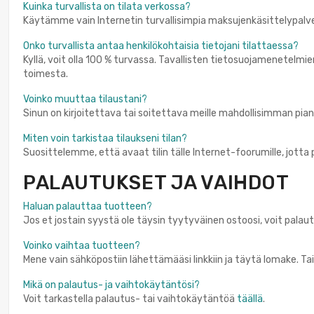
Kuinka turvallista on tilata verkossa?
Käytämme vain Internetin turvallisimpia maksujenkäsittelypalvel
Onko turvallista antaa henkilökohtaisia tietojani tilattaessa?
Kyllä, voit olla 100 % turvassa. Tavallisten tietosuojamenetelmi
toimesta.
Voinko muuttaa tilaustani?
Sinun on kirjoitettava tai soitettava meille mahdollisimman pia
Miten voin tarkistaa tilaukseni tilan?
Suosittelemme, että avaat tilin tälle Internet-foorumille, jotta p
PALAUTUKSET JA VAIHDOT
Haluan palauttaa tuotteen?
Jos et jostain syystä ole täysin tyytyväinen ostoosi, voit pal
Voinko vaihtaa tuotteen?
Mene vain sähköpostiin lähettämääsi linkkiin ja täytä lomake. T
Mikä on palautus- ja vaihtokäytäntösi?
Voit tarkastella palautus- tai vaihtokäytäntöä
täällä
.