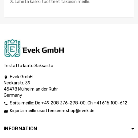
Lähetä kaikki tuotteet takaisin meille.
Testattu laatu Saksasta
Evek GmbH

Neckarstr. 39
45478 Mülheim an der Ruhr
Germany
Soita meille:
De
+49 208 376-298-00
, Ch
+41 615 100-612

Kirjoita meille osoitteeseen:
shop@evek.de

INFORMATION