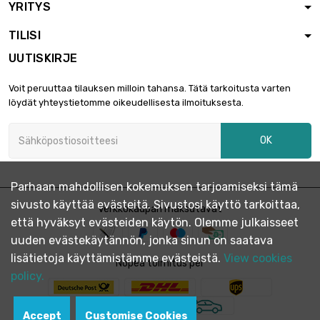
YRITYS
TILISI
UUTISKIRJE
Voit peruuttaa tilauksen milloin tahansa. Tätä tarkoitusta varten
löydät yhteystietomme oikeudellisesta ilmoituksesta.
OK
Parhaan mahdollisen kokemuksen tarjoamiseksi tämä
sivusto käyttää evästeitä. Sivustosi käyttö tarkoittaa,
Verkkokaupan maksutavat
että hyväksyt evästeiden käytön. Olemme julkaisseet
uuden evästekäytännön, jonka sinun on saatava
lisätietoja käyttämistämme evästeistä.
View cookies
Nopea toimitus per
policy.
Accept
Customise Cookies