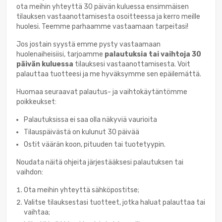
ota meihin yhteyttä 30 päivän kuluessa ensimmäisen
tilauksen vastaanottamisesta osoitteessa
ja kerro meille
huolesi. Teemme parhaamme vastaamaan tarpeitasi!
Jos jostain syystä emme pysty vastaamaan
huolenaiheisiisi, tarjoamme
palautuksia tai vaihtoja
30
päivän kuluessa
tilauksesi vastaanottamisesta. Voit
palauttaa tuotteesi ja me hyväksymme sen epäilemättä.
Huomaa seuraavat palautus- ja vaihtokäytäntömme
poikkeukset:
Palautuksissa ei saa olla näkyviä vaurioita
Tilauspäivästä on kulunut 30 päivää
Ostit väärän koon, pituuden tai tuotetyypin.
Noudata näitä ohjeita järjestääksesi palautuksen tai
vaihdon:
Ota meihin yhteyttä sähköpostitse;
Valitse tilauksestasi tuotteet, jotka haluat palauttaa tai
vaihtaa;