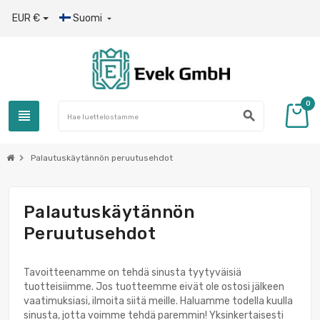
EUR €
Suomi

0
view_headline
search
chevron_right
Palautuskäytännön peruutusehdot
Palautuskäytännön
Peruutusehdot
Tavoitteenamme on tehdä sinusta tyytyväisiä
tuotteisiimme. Jos tuotteemme eivät ole ostosi jälkeen
vaatimuksiasi, ilmoita siitä meille. Haluamme todella kuulla
sinusta, jotta voimme tehdä paremmin! Yksinkertaisesti