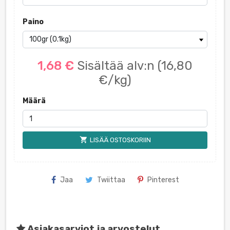
Paino
1,68 €
Sisältää alv:n
(16,80
€/kg)
Määrä
shopping_cart
LISÄÄ OSTOSKORIIN
Jaa
Twiittaa
Pinterest
Asiakasarviot ja arvostelut