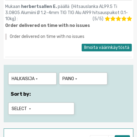
Mukaan
herbertsallen E.
päällä (
Hitsauslanka AL99.5 Ti
3.0805 Alumiini Ø 1.2-4mm TIG TIG Alu Al99 hitsauspuikot 0.1-
10kg
) :
(
5
/
5
)
Order delivered on time with no issues
Order delivered on time with no issues
Ilmoita väärinkäytöstä
HALKAISIJA
PAINO


Sort by:
SELECT
