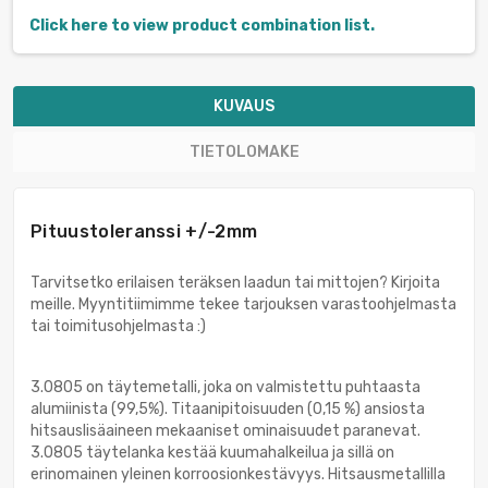
Click here to view product combination list.
KUVAUS
TIETOLOMAKE
Pituustoleranssi +/-2mm
Tarvitsetko erilaisen teräksen laadun tai mittojen? Kirjoita
meille. Myyntitiimimme tekee tarjouksen varastoohjelmasta
tai toimitusohjelmasta :)
3.0805 on täytemetalli, joka on valmistettu puhtaasta
alumiinista (99,5%). Titaanipitoisuuden (0,15 %) ansiosta
hitsauslisäaineen mekaaniset ominaisuudet paranevat.
3.0805 täytelanka kestää kuumahalkeilua ja sillä on
erinomainen yleinen korroosionkestävyys. Hitsausmetallilla