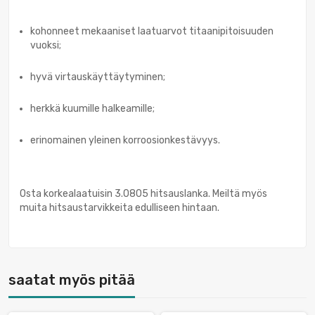
kohonneet mekaaniset laatuarvot titaanipitoisuuden
vuoksi;
hyvä virtauskäyttäytyminen;
herkkä kuumille halkeamille;
erinomainen yleinen korroosionkestävyys.
Osta korkealaatuisin 3.0805 hitsauslanka. Meiltä myös
muita hitsaustarvikkeita edulliseen hintaan.
saatat myös pitää