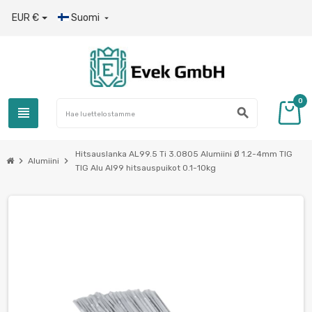
EUR €
Suomi

0
view_headline
search
Hitsauslanka AL99.5 Ti 3.0805 Alumiini Ø 1.2-4mm TIG
chevron_right
chevron_right
Alumiini
TIG Alu Al99 hitsauspuikot 0.1-10kg