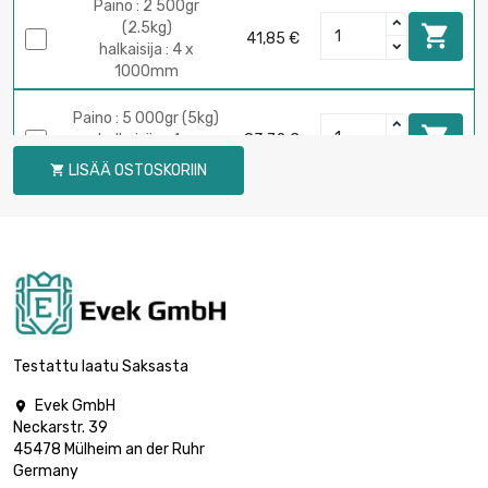
Paino : 2 500gr
(2.5kg)

41,85 €
halkaisija : 4 x
1000mm
Paino : 5 000gr (5kg)

halkaisija : 4 x
83,72 €
1000mm
LISÄÄ OSTOSKORIIN

Testattu laatu Saksasta
Evek GmbH

Neckarstr. 39
45478 Mülheim an der Ruhr
Germany