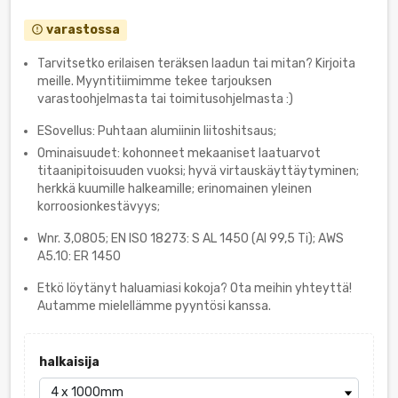
varastossa
error_outline
Tarvitsetko erilaisen teräksen laadun tai mitan? Kirjoita
meille. Myyntitiimimme tekee tarjouksen
varastoohjelmasta tai toimitusohjelmasta :)
ESovellus: Puhtaan alumiinin liitoshitsaus;
Ominaisuudet: kohonneet mekaaniset laatuarvot
titaanipitoisuuden vuoksi; hyvä virtauskäyttäytyminen;
herkkä kuumille halkeamille; erinomainen yleinen
korroosionkestävyys;
Wnr. 3,0805; EN ISO 18273: S AL 1450 (Al 99,5 Ti); AWS
A5.10: ER 1450
Etkö löytänyt haluamiasi kokoja? Ota meihin yhteyttä!
Autamme mielellämme pyyntösi kanssa.
halkaisija