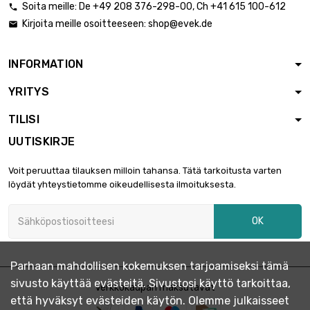
Soita meille:
De
+49 208 376-298-00
, Ch
+41 615 100-612

Kirjoita meille osoitteeseen:
shop@evek.de

INFORMATION
YRITYS
TILISI
UUTISKIRJE
Voit peruuttaa tilauksen milloin tahansa. Tätä tarkoitusta varten
löydät yhteystietomme oikeudellisesta ilmoituksesta.
OK
Parhaan mahdollisen kokemuksen tarjoamiseksi tämä
sivusto käyttää evästeitä. Sivustosi käyttö tarkoittaa,
Verkkokaupan maksutavat
että hyväksyt evästeiden käytön. Olemme julkaisseet