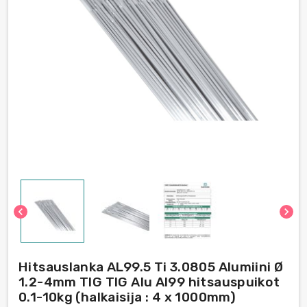
chevron_left
chevron_right
Hitsauslanka AL99.5 Ti 3.0805 Alumiini Ø
1.2-4mm TIG TIG Alu Al99 hitsauspuikot
0.1-10kg (halkaisija : 4 x 1000mm)