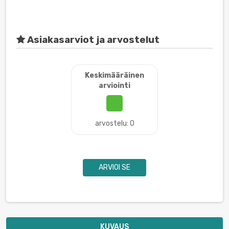
Asiakasarviot ja arvostelut
Keskimääräinen
arviointi
arvostelu: 0
ARVIOI SE
KUVAUS