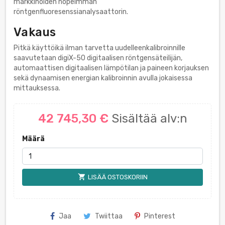
markkinoiden nopeimman
röntgenfluoresenssianalysaattorin.
Vakaus
Pitkä käyttöikä ilman tarvetta uudelleenkalibroinnille
saavutetaan digiX-50 digitaalisen röntgensäteilijän,
automaattisen digitaalisen lämpötilan ja paineen korjauksen
sekä dynaamisen energian kalibroinnin avulla jokaisessa
mittauksessa.
42 745,30 €
Sisältää alv:n
Määrä
shopping_cart
LISÄÄ OSTOSKORIIN
Jaa
Twiittaa
Pinterest