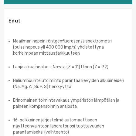
Edut
Maailman nopein röntgenfluoresenssispektrometri
(pulssinopeus yli 400 000 imp/s) yhdistettynä
korkeimpaan mittaustarkkuuteen
Laaja alkuainealue – Na:sta (Z = 11) U:hun (Z = 92)
Heliumhuuhtelutoiminto parantaa kevyiden alkuaineiden
(Na, Mg, Al, Si, P, S) herkkyyttä
Erinomainen toimintavakaus ympäristön lämpötilan ja
paineen kompensoinnin ansiosta
16-paikkainen järjestelmä automaattiseen
näytteenvaihtoon laboratoriosi tuottavuuden
parantamiseksi (vaihtoehto)