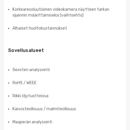
Korkearesoluutioinen videokamera näytteen tarkan
sijainnin määrittämiseksi (vaihtoehto)
Alhaiset huoltokustannukset
Sovellusalueet
Seosten analysointi
RoHS / WEEE
Rikki öljytuotteissa
Kaivosteollisuus / malmiteollisuus
Maaperän analysointi