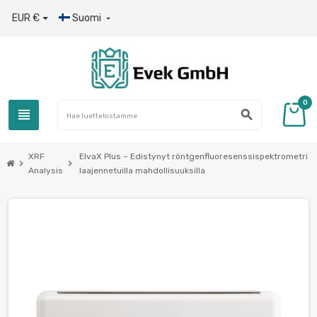
EUR €
Suomi

0
view_headline
search
XRF
ElvaX Plus – Edistynyt röntgenfluoresenssispektrometri
chevron_right
chevron_right
Analysis
laajennetuilla mahdollisuuksilla