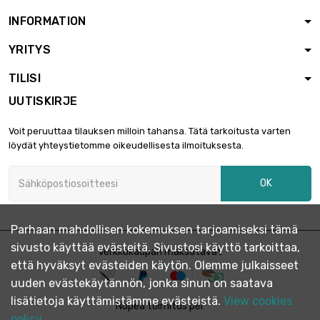
INFORMATION
YRITYS
TILISI
UUTISKIRJE
Voit peruuttaa tilauksen milloin tahansa. Tätä tarkoitusta varten
löydät yhteystietomme oikeudellisesta ilmoituksesta.
OK
Parhaan mahdollisen kokemuksen tarjoamiseksi tämä
sivusto käyttää evästeitä. Sivustosi käyttö tarkoittaa,
Verkkokaupan maksutavat
että hyväksyt evästeiden käytön. Olemme julkaisseet
uuden evästekäytännön, jonka sinun on saatava
lisätietoja käyttämistämme evästeistä.
View cookies
Nopea toimitus per
policy.