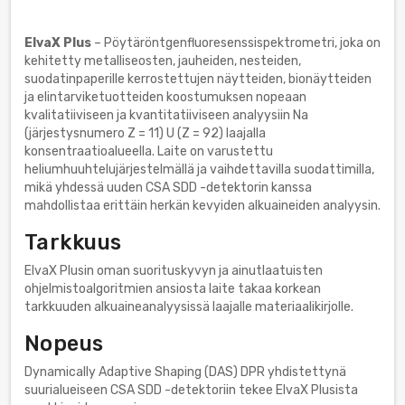
ElvaX Plus
– Pöytäröntgenfluoresenssispektrometri, joka on
kehitetty metalliseosten, jauheiden, nesteiden,
suodatinpaperille kerrostettujen näytteiden, bionäytteiden
ja elintarviketuotteiden koostumuksen nopeaan
kvalitatiiviseen ja kvantitatiiviseen analyysiin Na
(järjestysnumero Z = 11) U (Z = 92) laajalla
konsentraatioalueella. Laite on varustettu
heliumhuuhtelujärjestelmällä ja vaihdettavilla suodattimilla,
mikä yhdessä uuden CSA SDD -detektorin kanssa
mahdollistaa erittäin herkän kevyiden alkuaineiden analyysin.
Tarkkuus
ElvaX Plusin oman suorituskyvyn ja ainutlaatuisten
ohjelmistoalgoritmien ansiosta laite takaa korkean
tarkkuuden alkuaineanalyysissä laajalle materiaalikirjolle.
Nopeus
Dynamically Adaptive Shaping (DAS) DPR yhdistettynä
suurialueiseen CSA SDD -detektoriin tekee ElvaX Plusista