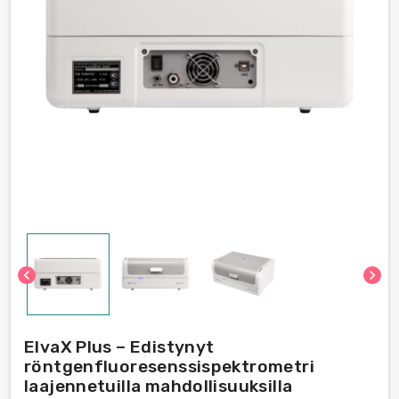
chevron_left
chevron_right
ElvaX Plus – Edistynyt
röntgenfluoresenssispektrometri
laajennetuilla mahdollisuuksilla