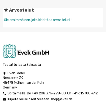
Arvostelut
Ole ensimmäinen, joka kirjoittaa arvostelusi !
Testattu laatu Saksasta
Evek GmbH

Neckarstr. 39
45478 Mülheim an der Ruhr
Germany
Soita meille:
De
+49 208 376-298-00
, Ch
+41 615 100-612

Kirjoita meille osoitteeseen:
shop@evek.de
