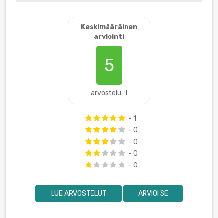
Keskimääräinen
arviointi
5
arvostelu: 1
- 1
- 0
- 0
- 0
- 0
LUE ARVOSTELUT
ARVIOI SE