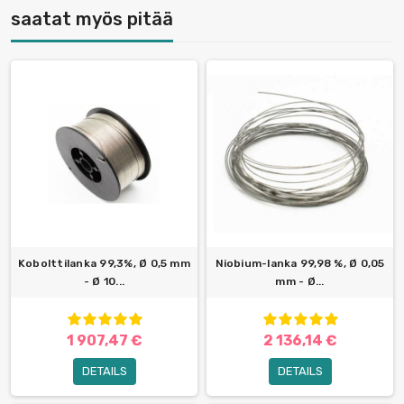
saatat myös pitää
Kobolttilanka 99,3%, Ø 0,5 mm
Niobium-lanka 99,98 %, Ø 0,05
- Ø 10...
mm - Ø...
1 907,47 €
2 136,14 €
DETAILS
DETAILS