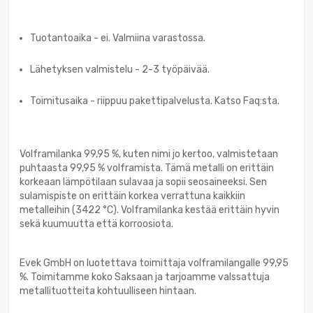
Tuotantoaika - ei. Valmiina varastossa.
Lähetyksen valmistelu - 2-3 työpäivää.
Toimitusaika - riippuu pakettipalvelusta. Katso Faq:sta.
Volframilanka 99,95 %, kuten nimi jo kertoo, valmistetaan
puhtaasta 99,95 % volframista. Tämä metalli on erittäin
korkeaan lämpötilaan sulavaa ja sopii seosaineeksi. Sen
sulamispiste on erittäin korkea verrattuna kaikkiin
metalleihin (3422 °C). Volframilanka kestää erittäin hyvin
sekä kuumuutta että korroosiota.
Evek GmbH on luotettava toimittaja volframilangalle 99,95
%. Toimitamme koko Saksaan ja tarjoamme valssattuja
metallituotteita kohtuulliseen hintaan.