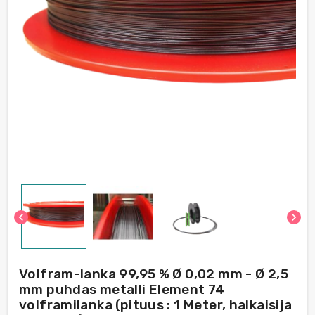
chevron_left
chevron_right
Volfram-lanka 99,95 % Ø 0,02 mm - Ø 2,5
mm puhdas metalli Element 74
volframilanka (pituus : 1 Meter, halkaisija