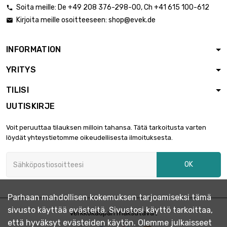
Soita meille:
De
+49 208 376-298-00
, Ch
+41 615 100-612

Kirjoita meille osoitteeseen:
shop@evek.de

pituus : 2 Meter

15,11 €
halkaisija : 0.08mm
INFORMATION
YRITYS
pituus : 5 Meter

30,15 €
halkaisija : 0.08mm
TILISI
UUTISKIRJE
pituus : 10 Meter

52,80 €
Voit peruuttaa tilauksen milloin tahansa. Tätä tarkoitusta varten
halkaisija : 0.08mm
löydät yhteystietomme oikeudellisesta ilmoituksesta.
OK
pituus : 25 Meter

113,11 €
halkaisija : 0.08mm
Parhaan mahdollisen kokemuksen tarjoamiseksi tämä
sivusto käyttää evästeitä. Sivustosi käyttö tarkoittaa,
pituus : 50 Meter
Verkkokaupan maksutavat

188,48 €
että hyväksyt evästeiden käytön. Olemme julkaisseet
halkaisija : 0.08mm