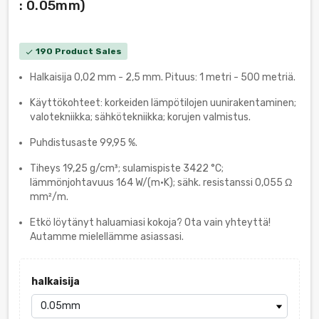
: 0.05mm)
190 Product Sales
check
Halkaisija 0,02 mm - 2,5 mm. Pituus: 1 metri - 500 metriä.
Käyttökohteet: korkeiden lämpötilojen uunirakentaminen;
valotekniikka; sähkötekniikka; korujen valmistus.
Puhdistusaste 99,95 %.
Tiheys 19,25 g/cm³; sulamispiste 3422 °C;
lämmönjohtavuus 164 W/(m·K); sähk. resistanssi 0,055 Ω
mm²/m.
Etkö löytänyt haluamiasi kokoja? Ota vain yhteyttä!
Autamme mielellämme asiassasi.
halkaisija