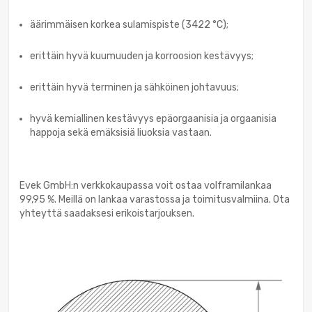
äärimmäisen korkea sulamispiste (3422 °C);
erittäin hyvä kuumuuden ja korroosion kestävyys;
erittäin hyvä terminen ja sähköinen johtavuus;
hyvä kemiallinen kestävyys epäorgaanisia ja orgaanisia
happoja sekä emäksisiä liuoksia vastaan.
Evek GmbH:n verkkokaupassa voit ostaa volframilankaa
99,95 %. Meillä on lankaa varastossa ja toimitusvalmiina. Ota
yhteyttä saadaksesi erikoistarjouksen.