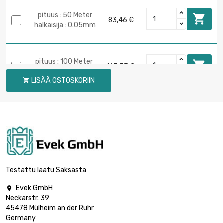
pituus : 50 Meter

83,46 €
halkaisija : 0.05mm
pituus : 100 Meter

163,53 €
halkaisija : 0.05mm
LISÄÄ OSTOSKORIIN

pituus : 250 Meter

400,51 €
halkaisija : 0.05mm
pituus : 500 Meter

784,38 €
halkaisija : 0.05mm
Testattu laatu Saksasta
Evek GmbH

Neckarstr. 39
pituus : 1 Meter

9,40 €
45478 Mülheim an der Ruhr
halkaisija : 0.08mm
Germany