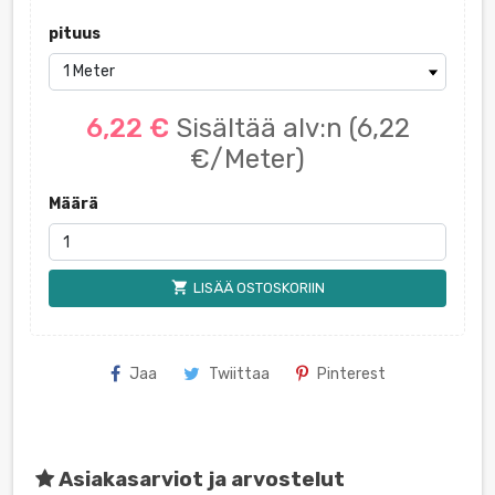
pituus
6,22 €
Sisältää alv:n
(6,22
€/Meter)
Määrä
shopping_cart
LISÄÄ OSTOSKORIIN
Jaa
Twiittaa
Pinterest
Asiakasarviot ja arvostelut