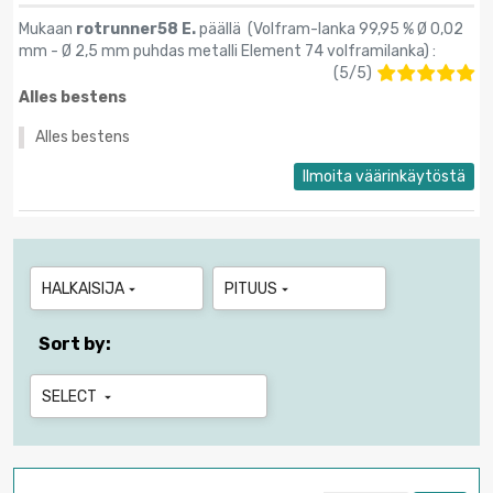
Mukaan
rotrunner58 E.
päällä (
Volfram-lanka 99,95 % Ø 0,02
mm - Ø 2,5 mm puhdas metalli Element 74 volframilanka
) :
(
5
/
5
)
Alles bestens
Alles bestens
Ilmoita väärinkäytöstä
HALKAISIJA
PITUUS


Sort by:
SELECT
