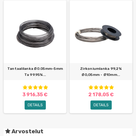
Tantaalilanka Ø0.05mm-5mm
Zirkoniumlanka 99,2%
Ta 99.95%...
Ø0,05mm - Ø10mm...
3 916,35 €
2 178,05 €
DETAILS
DETAILS
Arvostelut