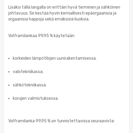
Lisäksi tällä langalla on erittäin hyvä terminen ja sähköinen
johtavuus. Se kestää hyvin kemiallisesti epäorgaanisia ja
orgaanisia happoja sekä emäksisiä liuoksia.
Volframilankaa 99,95 % käytetään:
korkeiden lämpötilojen uunirakentamisessa;
valotekniikassa;
sähkötekniikassa;
korujen valmistuksessa.
Volframilanka 99,95 % on tunnistettavissa seuraavista: