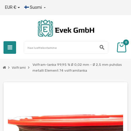
EUR €
Suomi

0
view_headline
search
Volfram-lanka 99,95 % Ø 0,02 mm - Ø 2,5 mm puhdas
chevron_right
chevron_right
Volframi
metalli Element 74 volframilanka