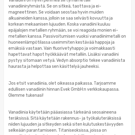
Vanadiini on hyvin pehmeä siirtymämetalli
vanadiiniryhmästä. Se on sitkeä, taottava ja ei-
magneettinen. Se voidaan seostaa hyvin muiden
alkuaineiden kanssa, jolloin se saa selvästi kovuutta ja
korkean mekaanisen lujuuden. Koska vanadiini kuuluu
epäjalojen metallien ryhmään, se voi reagoida monien ei-
metallien kanssa. Passivoitumisen vuoksi vanadiinimetalli on
huoneenlämpötilassa useimmiten kestävää happoja ja
emäksiä vastaan. Vain fluorivetyhappo ja voimakkaasti
hapettavat hapot hyökkäävät metalliin. Lisäksi vanadiini
pystyy sitomaan vetyä. Vedyn absorptio tekee vanadiinista
haurasta ja helpottaa sen käsittelyä jauheeksi.
Jos etsit vanadiinia, olet oikeassa paikassa. Tarjoamme
edullisen vanadiinin hinnan Evek GmbH:n verkkokaupassa.
Olemme tukenasi!
Vanadiinia käytetään pääasiassa tärkeänä seosaineena
teräksissä. Sitä käytetään rakennus- ja työkaluteräksissä
niiden lujuuden ja sitkeyden sekä siten kulutuskestävyyden
selkeään parantamiseen. Titaniseoksissa, joissa on