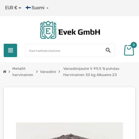
EUR €
Suomi

0
view_headline
search
Metallit
Vanadiinijauhe V 99,5 % puhdas
chevron_right
chevron_right
chevron_right
Vanadiini
harvinainen
Harvinainen 30 kg Alkuaine 23