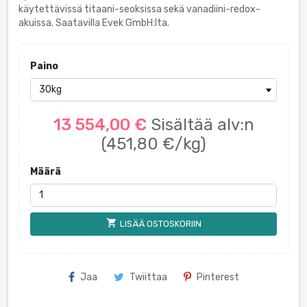
käytettävissä titaani-seoksissa sekä vanadiini-redox-
akuissa. Saatavilla Evek GmbH:lta.
Paino
13 554,00 €
Sisältää alv:n
(451,80 €/kg)
Määrä
shopping_cart
LISÄÄ OSTOSKORIIN
Jaa
Twiittaa
Pinterest