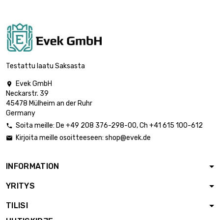
Testattu laatu Saksasta
Evek GmbH

Neckarstr. 39
45478 Mülheim an der Ruhr
Germany
Soita meille:
De
+49 208 376-298-00
, Ch
+41 615 100-612

Kirjoita meille osoitteeseen:
shop@evek.de

INFORMATION
YRITYS
TILISI