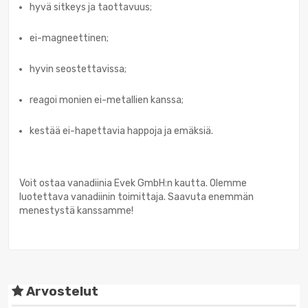
hyvä sitkeys ja taottavuus;
ei-magneettinen;
hyvin seostettavissa;
reagoi monien ei-metallien kanssa;
kestää ei-hapettavia happoja ja emäksiä.
Voit ostaa vanadiinia Evek GmbH:n kautta. Olemme
luotettava vanadiinin toimittaja. Saavuta enemmän
menestystä kanssamme!
Arvostelut