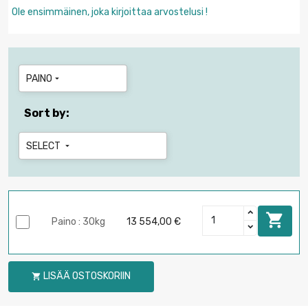
Ole ensimmäinen, joka kirjoittaa arvostelusi !
PAINO

Sort by:
SELECT


Paino : 30kg
13 554,00 €
LISÄÄ OSTOSKORIIN
