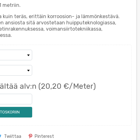
1 metriin.
ja kuin teräs, erittäin korroosion- ja lämmönkestävä.
n ansiosta sitä arvostetaan huipputeknologiassa,
etinrakennuksessa, voimansiirtotekniikassa,
essa.
ältää alv:n
(20,20 €/Meter)
TOSKORIIN
Twiittaa
Pinterest