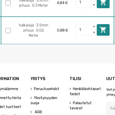
halkaisija : 3.5mm

4,84 €
pituus : 0.3 Meter
halkaisija : 3.5mm

pituus : 0.02
0,88 €
Meter
ORMATION
YRITYS
TILISI
UUT
ymälämme
Peruutusehdot
Henkilökohtaiset
Voit 
tiedot
yhtey
nnettu hinta
Yksityisyyden
suoja
Palautetut
det tuotteet
tavarat
AGB