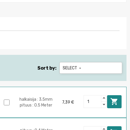
Sort by:
SELECT

halkaisija : 3.5mm

7,39 €
pituus : 0.5 Meter