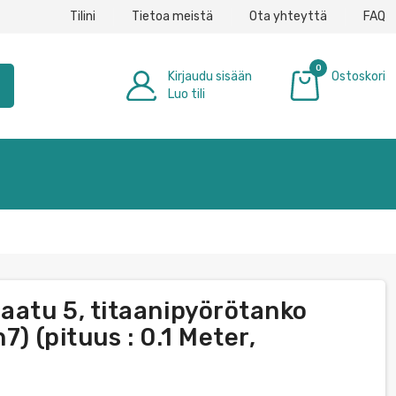
Tilini
Tietoa meistä
Ota yhteyttä
FAQ
0
Kirjaudu sisään
Ostoskori
h
Luo tili
0,00 €
aatu 5, titaanipyörötanko
7) (pituus : 0.1 Meter,