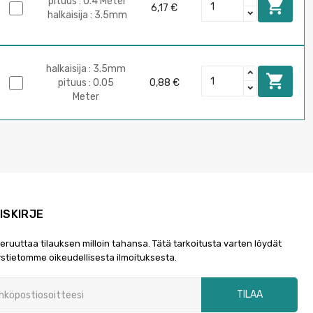
pituus : 0.4 Meter

6,17 €
halkaisija : 3.5mm
halkaisija : 3.5mm

pituus : 0.05
0,88 €
Meter
ISKIRJE
peruuttaa tilauksen milloin tahansa. Tätä tarkoitusta varten löydät
stietomme oikeudellisesta ilmoituksesta.
TILAA