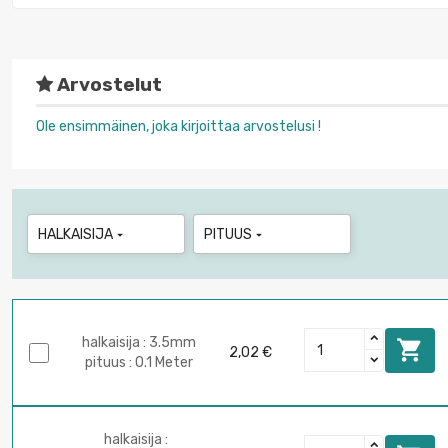
Arvostelut
Ole ensimmäinen, joka kirjoittaa arvostelusi !
HALKAISIJA
PITUUS


halkaisija : 3.5mm

2,02 €
pituus : 0.1 Meter
halkaisija :