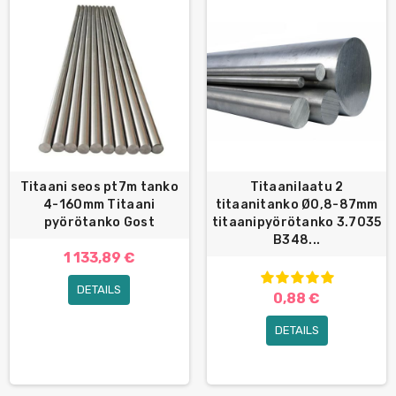
Titaani seos pt7m tanko
Titaanilaatu 2
4-160mm Titaani
titaanitanko Ø0,8-87mm
pyörötanko Gost
titaanipyörötanko 3.7035
B348...
1 133,89 €
DETAILS
0,88 €
DETAILS