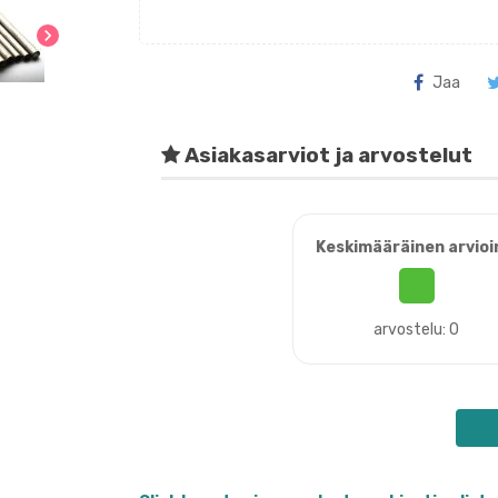
chevron_right
Jaa
Asiakasarviot ja arvostelut
Keskimääräinen arvioi
arvostelu: 0