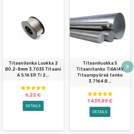
Titaanilanka Luokka 2
Titaaniluokka 5
Ø0,2-8mm 3.7035 Titaani
Titaanitanko Ti6Al4V
A 5.16 ER Ti 2...
Titaanipyöreä tanko
3.7164 Ø...
6,22 €
1 439,89 €
DETAILS
DETAILS