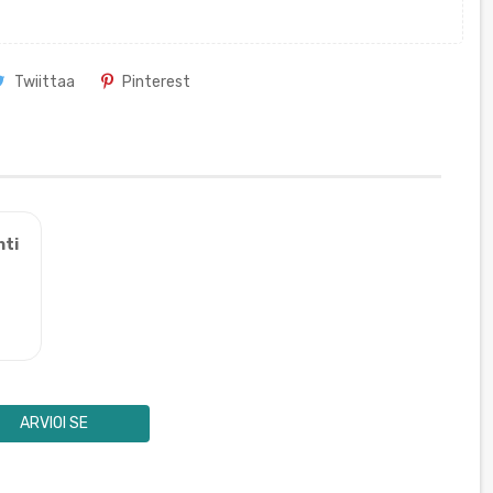
Twiittaa
Pinterest
nti
ARVIOI SE