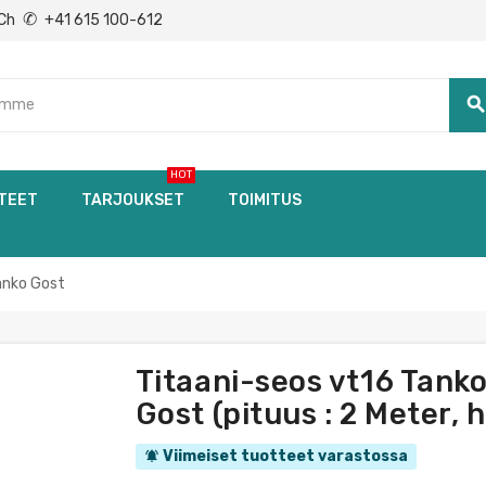
✆
Ch
+41 615 100-612
searc
HOT
TEET
TARJOUKSET
TOIMITUS
anko Gost
Titaani-seos vt16 Tan
Gost (pituus : 2 Meter, 
Viimeiset tuotteet varastossa
notifications_active