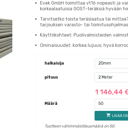
Evek GmbH toimittaa vt16 nopeasti ja v
korkealaatuisia GOST-teräksiä hyvään hi
Tarvitsetko toista teräslaatua tai mittaa
tarjouksen varasto- tai toimitusohjelmast
Käyttökohteet: Puolivalmisteiden valmist
Ominaisuudet: korkea lujuus; hyvä korroo
halkaisija
pituus
1 146,44 
Määrä
shopping_cart
LISÄÄ OS
Tuotteen vähimmäistilausmäärä on 50.