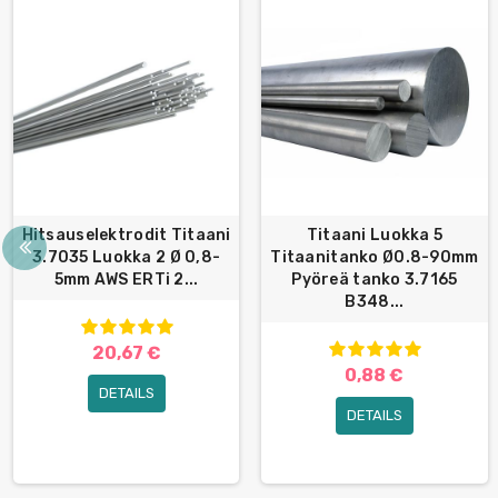
Hitsauselektrodit Titaani
Titaani Luokka 5
3.7035 Luokka 2 Ø 0,8-
Titaanitanko Ø0.8-90mm
5mm AWS ERTi 2...
Pyöreä tanko 3.7165
B348...
20,67 €
0,88 €
DETAILS
DETAILS