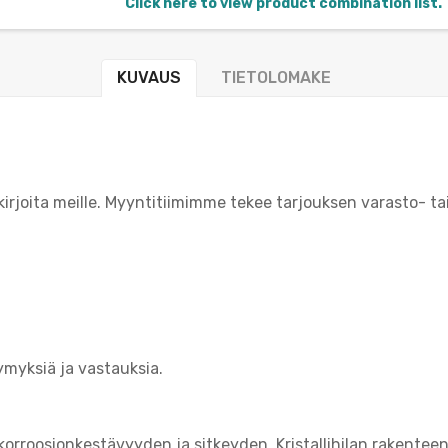
Click here to view product combination list.
KUVAUS
TIETOLOMAKE
 kirjoita meille. Myyntitiimimme tekee tarjouksen varasto- ta
ymyksiä ja vastauksia.
orroosionkestävyyden ja sitkeyden. Kristallihilan rakente