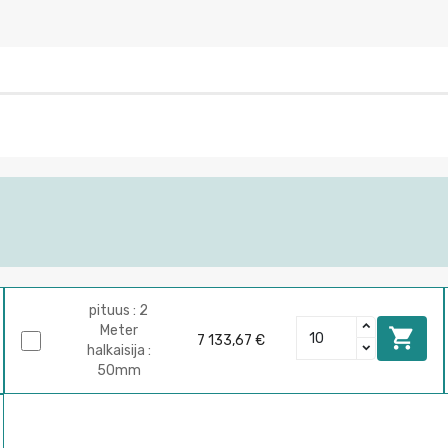
pituus : 2
Meter

7 133,67 €
halkaisija :
50mm