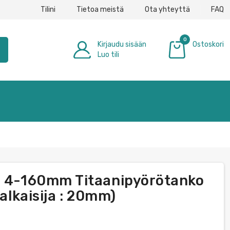
Tilini
Tietoa meistä
Ota yhteyttä
FAQ
0
Kirjaudu sisään
Ostoskori
h
Luo tili
0,00 €
ko 4-160mm Titaanipyörötanko
halkaisija : 20mm)