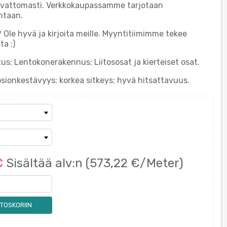
aivattomasti. Verkkokaupassamme tarjotaan
ntaan.
? Ole hyvä ja kirjoita meille. Myyntitiimimme tekee
a :)
us; Lentokonerakennus; Liitososat ja kierteiset osat.
sionkestävyys; korkea sitkeys; hyvä hitsattavuus.
€
Sisältää alv:n
(573,22 €/Meter)
TOSKORIIN