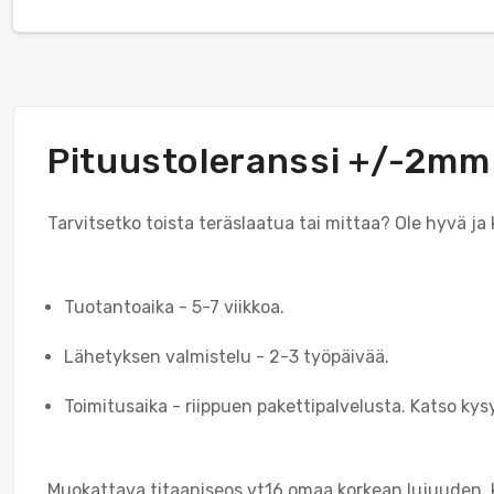
Pituustoleranssi +/-2mm
Tarvitsetko toista teräslaatua tai mittaa? Ole hyvä ja
Tuotantoaika - 5-7 viikkoa.
Lähetyksen valmistelu - 2-3 työpäivää.
Toimitusaika - riippuen pakettipalvelusta. Katso kys
Muokattava titaaniseos vt16 omaa korkean lujuuden, k