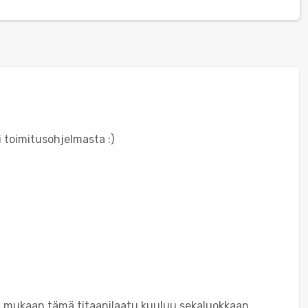
i toimitusohjelmasta :)
en mukaan tämä titaanilaatu kuuluu sekaluokkaan.