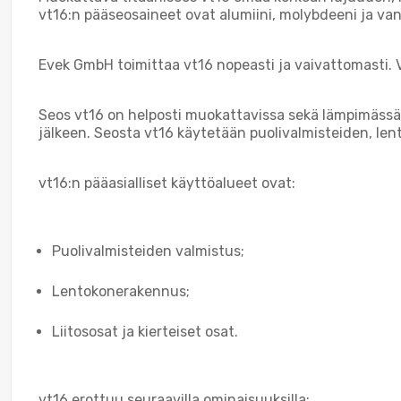
vt16:n pääseosaineet ovat alumiini, molybdeeni ja vanadi
Evek GmbH toimittaa vt16 nopeasti ja vaivattomasti.
Seos vt16 on helposti muokattavissa sekä lämpimässä e
jälkeen. Seosta vt16 käytetään puolivalmisteiden, lent
vt16:n pääasialliset käyttöalueet ovat:
Puolivalmisteiden valmistus;
Lentokonerakennus;
Liitososat ja kierteiset osat.
vt16 erottuu seuraavilla ominaisuuksilla: