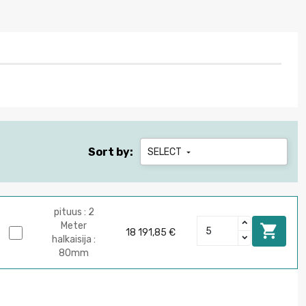
Sort by:
SELECT

pituus : 2
Meter

18 191,85 €
halkaisija :
80mm