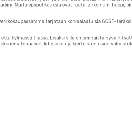
ini. Muita epäpuhtauksia ovat rauta, zirkonium, happi, pii, hi
 Verkkokaupassamme tarjotaan korkealaatuisia GOST-teräksi
ttä kylmässä tilassa. Lisäksi sille on ominaista hyvä hitsa
okonemateriaalien, liitososien ja kierteisten osien valmistuk