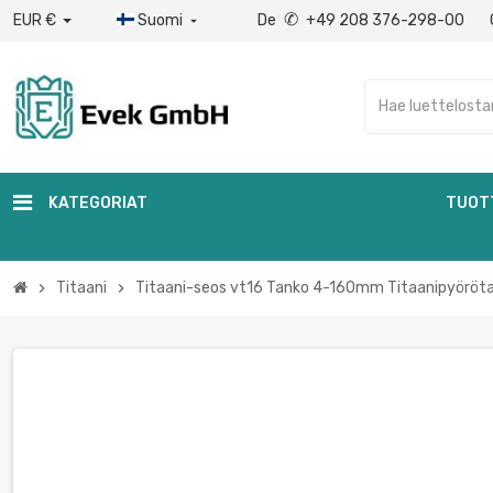
✆
EUR €
Suomi
De
+49 208 376-298-00

KATEGORIAT
TUOT
Titaani
Titaani-seos vt16 Tanko 4-160mm Titaanipyöröt
chevron_right
chevron_right