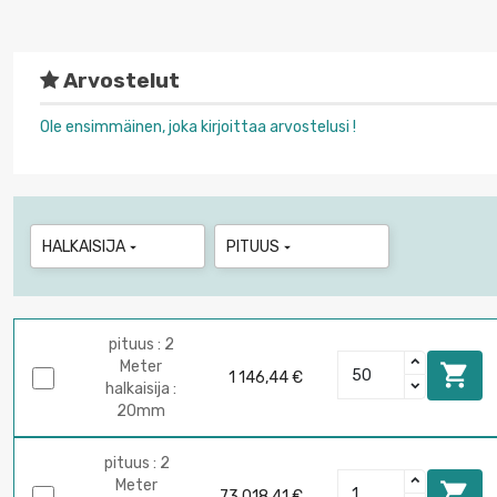
Arvostelut
Ole ensimmäinen, joka kirjoittaa arvostelusi !
HALKAISIJA
PITUUS


pituus : 2
Meter

1 146,44 €
halkaisija :
20mm
pituus : 2
Meter

73 018,41 €