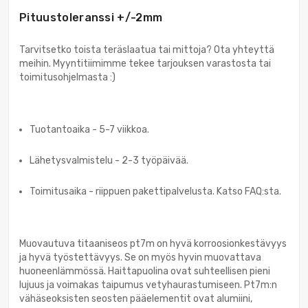
Pituustoleranssi +/-2mm
Tarvitsetko toista teräslaatua tai mittoja? Ota yhteyttä
meihin. Myyntitiimimme tekee tarjouksen varastosta tai
toimitusohjelmasta :)
Tuotantoaika - 5-7 viikkoa.
Lähetysvalmistelu - 2-3 työpäivää.
Toimitusaika - riippuen pakettipalvelusta. Katso FAQ:sta.
Muovautuva titaaniseos pt7m on hyvä korroosionkestävyys
ja hyvä työstettävyys. Se on myös hyvin muovattava
huoneenlämmössä. Haittapuolina ovat suhteellisen pieni
lujuus ja voimakas taipumus vetyhaurastumiseen. Pt7m:n
vähäseoksisten seosten pääelementit ovat alumiini,