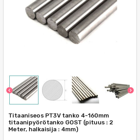
chevron_left
chevron_right
Titaaniseos PT3V tanko 4-160mm
titaanipyörötanko GOST (pituus : 2
Meter, halkaisija : 4mm)