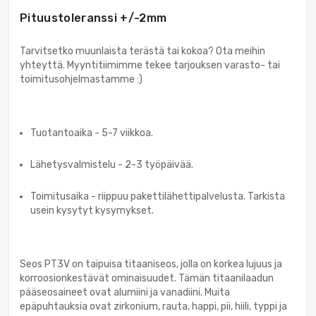
Pituustoleranssi +/-2mm
Tarvitsetko muunlaista terästä tai kokoa? Ota meihin
yhteyttä. Myyntitiimimme tekee tarjouksen varasto- tai
toimitusohjelmastamme :)
Tuotantoaika - 5-7 viikkoa.
Lähetysvalmistelu - 2-3 työpäivää.
Toimitusaika - riippuu pakettilähettipalvelusta. Tarkista
usein kysytyt kysymykset.
Seos PT3V on taipuisa titaaniseos, jolla on korkea lujuus ja
korroosionkestävät ominaisuudet. Tämän titaanilaadun
pääseosaineet ovat alumiini ja vanadiini. Muita
epäpuhtauksia ovat zirkonium, rauta, happi, pii, hiili, typpi ja