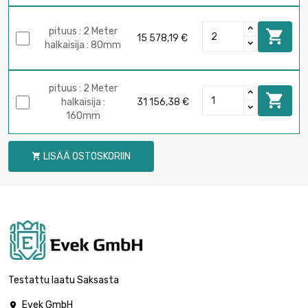
pituus : 2 Meter

15 578,19 €
halkaisija : 80mm
pituus : 2 Meter

halkaisija :
31 156,38 €
160mm
LISÄÄ OSTOSKORIIN

Testattu laatu Saksasta
Evek GmbH
