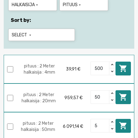
HALKAISIJA
PITUUS


Sort by:
SELECT

pituus : 2 Meter

39,91 €
halkaisija : 4mm
pituus : 2 Meter

959,57 €
halkaisija : 20mm
pituus : 2 Meter

6 091,14 €
halkaisija : 50mm