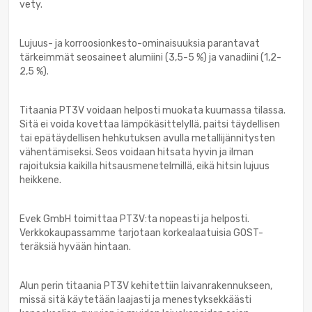
vety.
Lujuus- ja korroosionkesto-ominaisuuksia parantavat
tärkeimmät seosaineet alumiini (3,5-5 %) ja vanadiini (1,2-
2,5 %).
Titaania PT3V voidaan helposti muokata kuumassa tilassa.
Sitä ei voida kovettaa lämpökäsittelyllä, paitsi täydellisen
tai epätäydellisen hehkutuksen avulla metallijännitysten
vähentämiseksi. Seos voidaan hitsata hyvin ja ilman
rajoituksia kaikilla hitsausmenetelmillä, eikä hitsin lujuus
heikkene.
Evek GmbH toimittaa PT3V:ta nopeasti ja helposti.
Verkkokaupassamme tarjotaan korkealaatuisia GOST-
teräksiä hyvään hintaan.
Alun perin titaania PT3V kehitettiin laivanrakennukseen,
missä sitä käytetään laajasti ja menestyksekkäästi