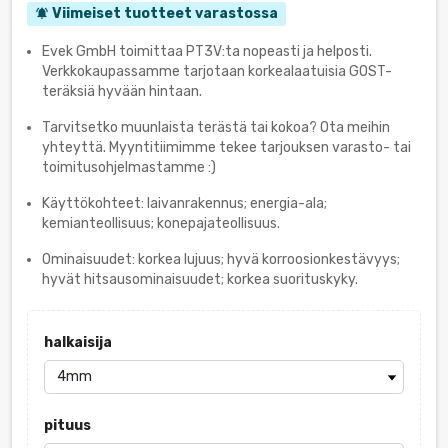
Viimeiset tuotteet varastossa
notifications_active
Evek GmbH toimittaa PT3V:ta nopeasti ja helposti.
Verkkokaupassamme tarjotaan korkealaatuisia GOST-
teräksiä hyvään hintaan.
Tarvitsetko muunlaista terästä tai kokoa? Ota meihin
yhteyttä. Myyntitiimimme tekee tarjouksen varasto- tai
toimitusohjelmastamme :)
Käyttökohteet: laivanrakennus; energia-ala;
kemianteollisuus; konepajateollisuus.
Ominaisuudet: korkea lujuus; hyvä korroosionkestävyys;
hyvät hitsausominaisuudet; korkea suorituskyky.
halkaisija
pituus