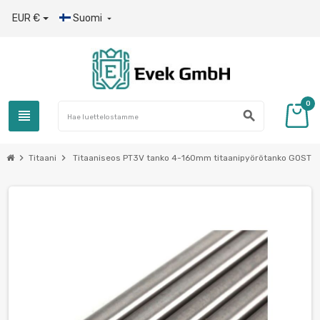
EUR €
Suomi

0
view_headline
search
chevron_right
chevron_right
Titaani
Titaaniseos PT3V tanko 4-160mm titaanipyörötanko GOST