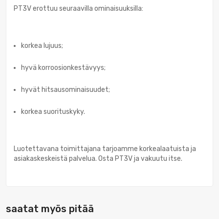
PT3V erottuu seuraavilla ominaisuuksilla:
korkea lujuus;
hyvä korroosionkestävyys;
hyvät hitsausominaisuudet;
korkea suorituskyky.
Luotettavana toimittajana tarjoamme korkealaatuista ja
asiakaskeskeistä palvelua. Osta PT3V ja vakuutu itse.
saatat myös pitää