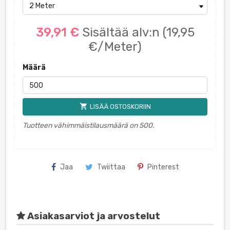
39,91 €
Sisältää alv:n
(19,95
€/Meter)
Määrä
shopping_cart
LISÄÄ OSTOSKORIIN
Tuotteen vähimmäistilausmäärä on 500.
Jaa
Twiittaa
Pinterest
Asiakasarviot ja arvostelut