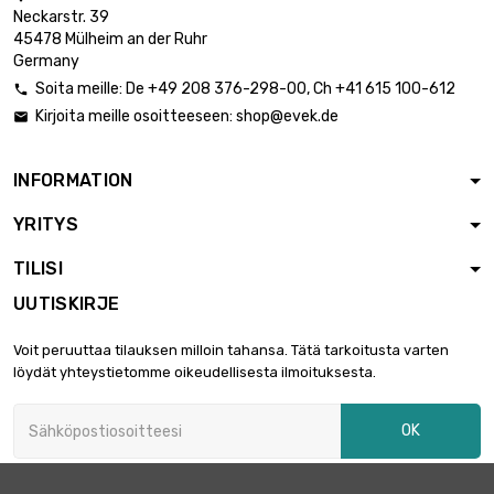
Neckarstr. 39
45478 Mülheim an der Ruhr
Germany
Soita meille:
De
+49 208 376-298-00
, Ch
+41 615 100-612

Kirjoita meille osoitteeseen:
shop@evek.de

INFORMATION
YRITYS
TILISI
UUTISKIRJE
Voit peruuttaa tilauksen milloin tahansa. Tätä tarkoitusta varten
löydät yhteystietomme oikeudellisesta ilmoituksesta.
OK