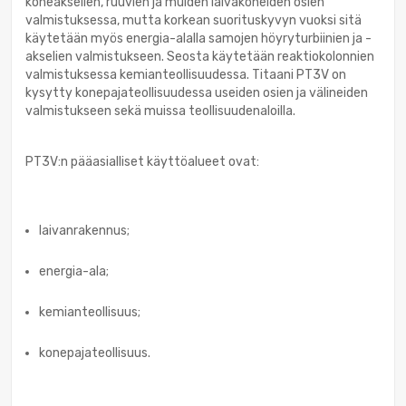
koneakselien, ruuvien ja muiden laivakoneiden osien
valmistuksessa, mutta korkean suorituskyvyn vuoksi sitä
käytetään myös energia-alalla samojen höyryturbiinien ja -
akselien valmistukseen. Seosta käytetään reaktiokolonnien
valmistuksessa kemianteollisuudessa. Titaani PT3V on
kysytty konepajateollisuudessa useiden osien ja välineiden
valmistukseen sekä muissa teollisuudenaloilla.
PT3V:n pääasialliset käyttöalueet ovat:
laivanrakennus;
energia-ala;
kemianteollisuus;
konepajateollisuus.