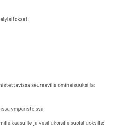
elylaitokset;
istettavissa seuraavilla ominaisuuksilla:
issä ympäristöissä;
le kaasuille ja vesiliukoisille suolaliuoksille;