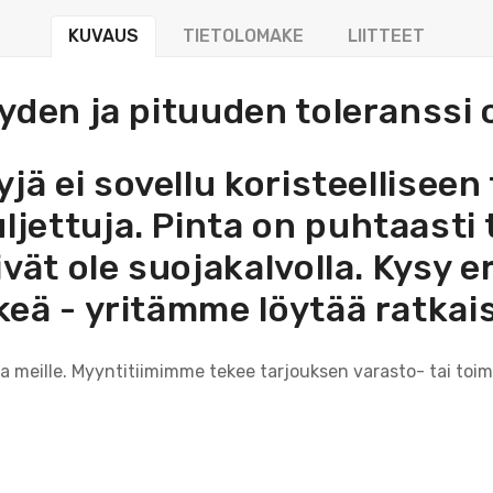
KUVAUS
TIETOLOMAKE
LIITTEET
yden ja pituuden toleranss
yjä ei sovellu koristeellisee
jettuja. Pinta on puhtaasti 
 eivät ole suojakalvolla. Kysy
rkeä - yritämme löytää ratkais
ta meille. Myyntitiimimme tekee tarjouksen varasto- tai toim