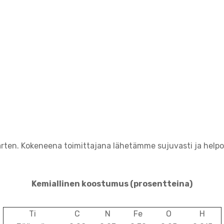
arten. Kokeneena toimittajana lähetämme sujuvasti ja help
Kemiallinen koostumus
(prosentteina)
Ti
C
N
Fe
O
H