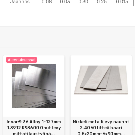
Jäännös
0.08
0.03
0.30
0.25
0.015
Alennuksessa!
Invar® 36 Alloy 1-127mm
Nikkeli metallilevy nauhat
1.3912 K93600 Ohut levy
2.4060 litteä baari
mittatilaustyönä...
0.5x20mm-6x90mm...