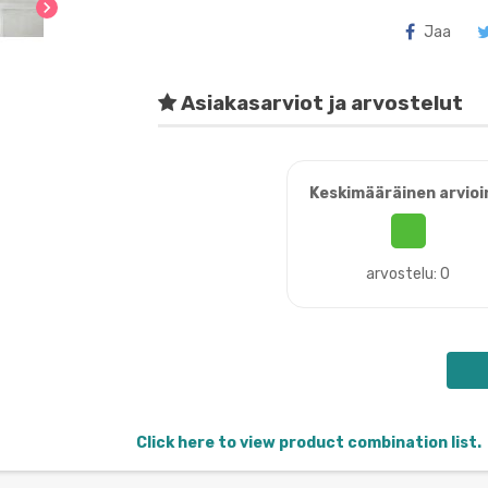
chevron_right
Jaa
Asiakasarviot ja arvostelut
Keskimääräinen arvioi
arvostelu: 0
Click here to view product combination list.