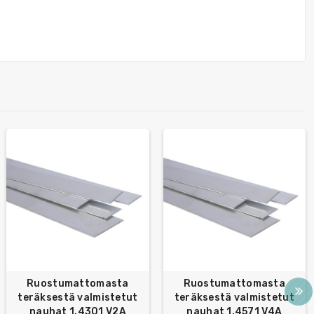
Ruostumattomasta
Ruostumattomasta
teräksestä valmistetut
teräksestä valmistetut
nauhat 1.4301 V2A
nauhat 1.4571 V4A