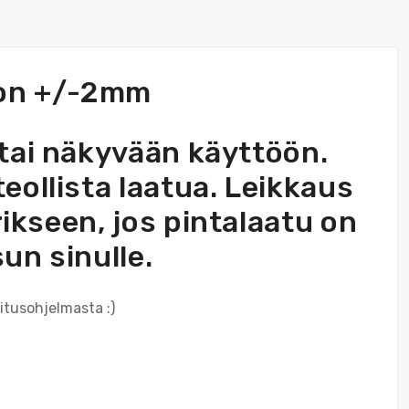
i on +/-2mm
n tai näkyvään käyttöön.
teollista laatua. Leikkaus
 erikseen, jos pintalaatu on
un sinulle.
itusohjelmasta :)