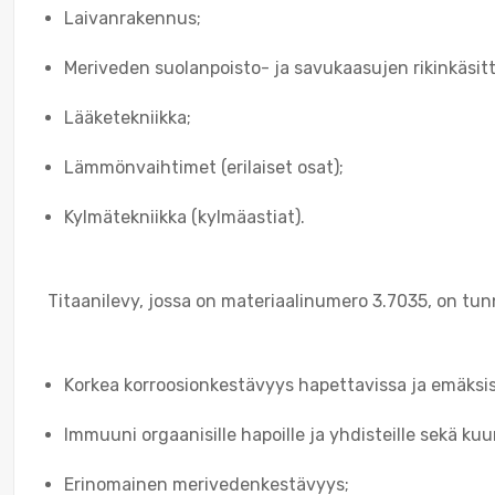
Laivanrakennus;
Meriveden suolanpoisto- ja savukaasujen rikinkäsitt
Lääketekniikka;
Lämmönvaihtimet (erilaiset osat);
Kylmätekniikka (kylmäastiat).
Titaanilevy, jossa on materiaalinumero 3.7035, on tunn
Korkea korroosionkestävyys hapettavissa ja emäksis
Immuuni orgaanisille hapoille ja yhdisteille sekä kuumil
Erinomainen merivedenkestävyys;