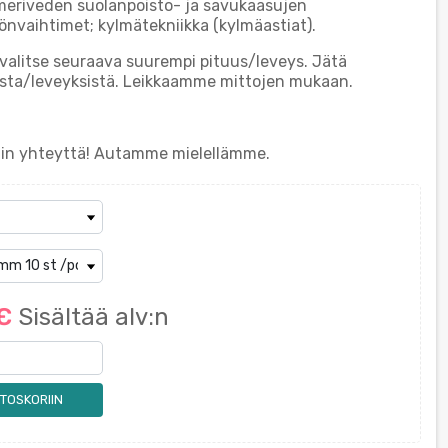
 meriveden suolanpoisto- ja savukaasujen
mönvaihtimet; kylmätekniikka (kylmäastiat).
, valitse seuraava suurempi pituus/leveys. Jätä
esta/leveyksistä. Leikkaamme mittojen mukaan.
ihin yhteyttä! Autamme mielellämme.
 €
Sisältää alv:n
TOSKORIIN