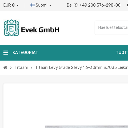
✆
EUR €
Suomi
De
+49 208 376-298-00

KATEGORIAT
TUOT
Titaani
Titaani Levy Grade 2 levy 1,6-30mm 3.7035 Lei
chevron_right
chevron_right