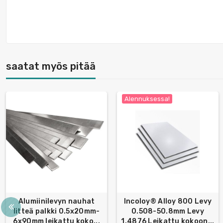
saatat myös pitää
Alennuksessa!
Alumiinilevyn nauhat
Incoloy® Alloy 800 Levy
litteä palkki 0.5x20mm-
0.508-50.8mm Levy
6x90mm leikattu koko...
1.4876 Leikattu kokoon...