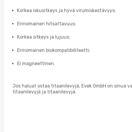
Korkea iskusitkeys ja hyvä virumiskestävyys;
Erinomainen hitsattavuus;
Korkea sitkeys ja lujuus;
Erinomainen biokompatibiliteetti;
Ei magneettinen.
Jos haluat ostaa titaanilevyjä, Evek GmbH on sinua v
titaanilevyjä ja titaanilevyjä.