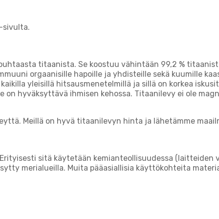
-sivulta.
htaasta titaanista. Se koostuu vähintään 99,2 % titaanista
uni orgaanisille hapoille ja yhdisteille sekä kuumille kaasuil
ikilla yleisillä hitsausmenetelmillä ja sillä on korkea iskusi
i se on hyväksyttävä ihmisen kehossa. Titaanilevy ei ole mag
eyttä. Meillä on hyvä titaanilevyn hinta ja lähetämme maail
. Erityisesti sitä käytetään kemianteollisuudessa (laitteiden
ytty merialueilla. Muita pääasiallisia käyttökohteita materia