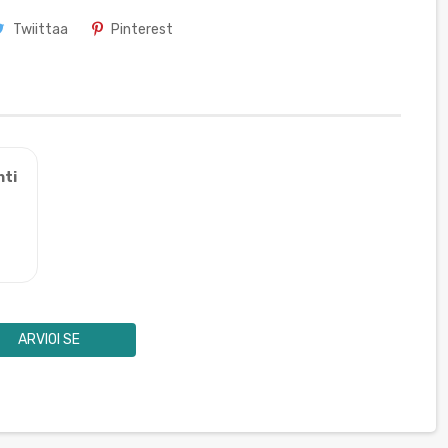
Twiittaa
Pinterest
nti
ARVIOI SE