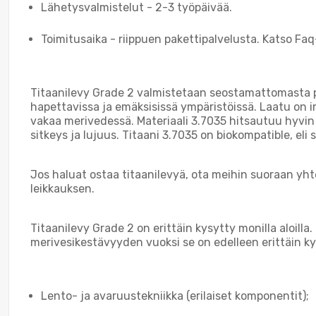
Lähetysvalmistelut - 2-3 työpäivää.
Toimitusaika - riippuen pakettipalvelusta. Katso Faq
Titaanilevy Grade 2 valmistetaan seostamattomasta pu
hapettavissa ja emäksisissä ympäristöissä. Laatu on immu
vakaa merivedessä. Materiaali 3.7035 hitsautuu hyvin ka
sitkeys ja lujuus. Titaani 3.7035 on biokompatible, el
Jos haluat ostaa titaanilevyä, ota meihin suoraan yht
leikkauksen.
Titaanilevy Grade 2 on erittäin kysytty monilla aloilla
merivesikestävyyden vuoksi se on edelleen erittäin kys
Lento- ja avaruustekniikka (erilaiset komponentit);