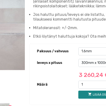
(erilaiset komponentit); laivanrakennus;
rikinpoistolaitokset; lääketekniikka; läm
Jos haluttu pituus/leveys ei ole listattu
tilaukseesi kommentti halutusta pituud
Mitatoleranssit: +/-2mm.
Etkö löytänyt haluttuja kokoja? Ota me
Paksuus / vahvuus
leveys x pituus
3 260,24
Määrä
shopping_cart
LISÄÄ OS