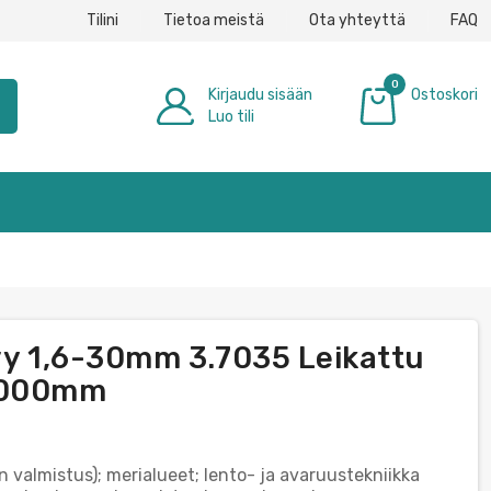
Tilini
Tietoa meistä
Ota yhteyttä
FAQ
0
Kirjaudu sisään
Ostoskori
h
Luo tili
0,00 €
evy 1,6-30mm 3.7035 Leikattu
-1000mm
n valmistus); merialueet; lento- ja avaruustekniikka