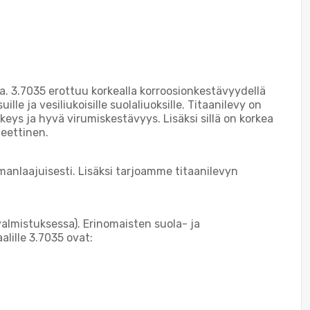
. 3.7035 erottuu korkealla korroosionkestävyydellä
le ja vesiliukoisille suolaliuoksille. Titaanilevy on
tkeys ja hyvä virumiskestävyys. Lisäksi sillä on korkea
neettinen.
manlaajuisesti. Lisäksi tarjoamme titaanilevyn
 valmistuksessa). Erinomaisten suola- ja
alille 3.7035 ovat: