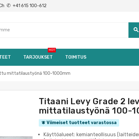
✆
Ch
+41 615 100-612
searc
HOT
TEET
TARJOUKSET
TOIMITUS
kattu mittatilaustyönä 100-1000mm
Titaani Levy Grade 2 l
mittatilaustyönä 100
Viimeiset tuotteet varastossa
notifications_active
Käyttöalueet: kemianteollisuus (laitteide