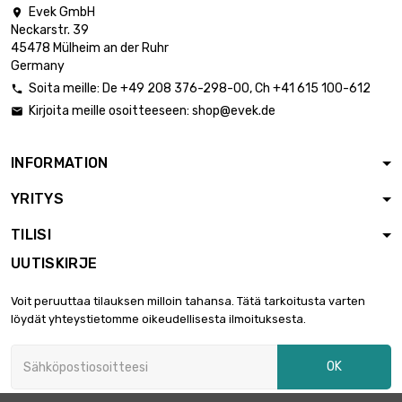
Evek GmbH

Neckarstr. 39
45478 Mülheim an der Ruhr
Germany
Soita meille:
De
+49 208 376-298-00
, Ch
+41 615 100-612

Kirjoita meille osoitteeseen:
shop@evek.de

INFORMATION
YRITYS
TILISI
UUTISKIRJE
Voit peruuttaa tilauksen milloin tahansa. Tätä tarkoitusta varten
löydät yhteystietomme oikeudellisesta ilmoituksesta.
OK