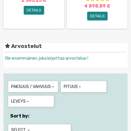
2 305,25 €
4 898,89 €
DETAILS
DETAILS
Arvostelut
Ole ensimmäinen, joka kirjoittaa arvostelusi !
PAKSUUS / VAHVUUS
PITUUS


LEVEYS

Sort by:
SELECT
