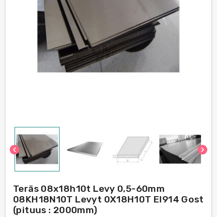
chevron_left
chevron_right
Teräs 08x18h10t Levy 0,5-60mm
08KH18N10T Levyt 0Х18Н10Т EI914 Gost
(pituus : 2000mm)