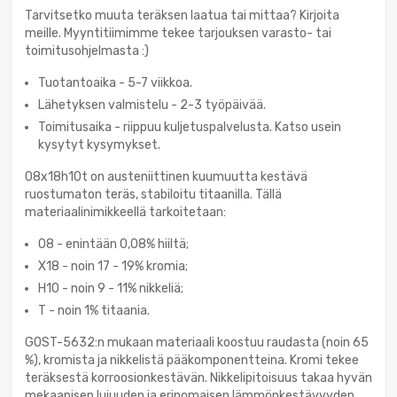
Tarvitsetko muuta teräksen laatua tai mittaa? Kirjoita
meille. Myyntitiimimme tekee tarjouksen varasto- tai
toimitusohjelmasta :)
Tuotantoaika - 5-7 viikkoa.
Lähetyksen valmistelu - 2-3 työpäivää.
Toimitusaika - riippuu kuljetuspalvelusta. Katso usein
kysytyt kysymykset.
08x18h10t on austeniittinen kuumuutta kestävä
ruostumaton teräs, stabiloitu titaanilla. Tällä
materiaalinimikkeellä tarkoitetaan:
08 - enintään 0,08% hiiltä;
X18 - noin 17 - 19% kromia;
H10 - noin 9 - 11% nikkeliä;
T - noin 1% titaania.
GOST-5632:n mukaan materiaali koostuu raudasta (noin 65
%), kromista ja nikkelistä pääkomponentteina. Kromi tekee
teräksestä korroosionkestävän. Nikkelipitoisuus takaa hyvän
mekaanisen lujuuden ja erinomaisen lämmönkestävyyden.