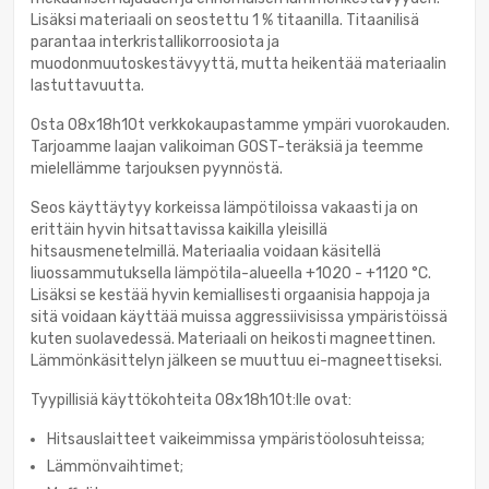
Lisäksi materiaali on seostettu 1 % titaanilla. Titaanilisä
parantaa interkristallikorroosiota ja
muodonmuutoskestävyyttä, mutta heikentää materiaalin
lastuttavuutta.
Osta 08x18h10t verkkokaupastamme ympäri vuorokauden.
Tarjoamme laajan valikoiman GOST-teräksiä ja teemme
mielellämme tarjouksen pyynnöstä.
Seos käyttäytyy korkeissa lämpötiloissa vakaasti ja on
erittäin hyvin hitsattavissa kaikilla yleisillä
hitsausmenetelmillä. Materiaalia voidaan käsitellä
liuossammutuksella lämpötila-alueella +1020 - +1120 °C.
Lisäksi se kestää hyvin kemiallisesti orgaanisia happoja ja
sitä voidaan käyttää muissa aggressiivisissa ympäristöissä
kuten suolavedessä. Materiaali on heikosti magneettinen.
Lämmönkäsittelyn jälkeen se muuttuu ei-magneettiseksi.
Tyypillisiä käyttökohteita 08x18h10t:lle ovat:
Hitsauslaitteet vaikeimmissa ympäristöolosuhteissa;
Lämmönvaihtimet;