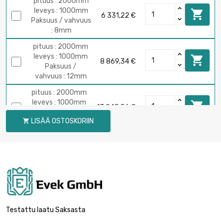
pituus : 2000mm
leveys : 1000mm

6 331,22 €
Paksuus / vahvuus
: 8mm
pituus : 2000mm
leveys : 1000mm

8 869,34 €
Paksuus /
vahvuus : 12mm
pituus : 2000mm
leveys : 1000mm

13 945,56 €
Paksuus /
LISÄÄ OSTOSKORIIN

vahvuus : 20mm
Testattu laatu Saksasta