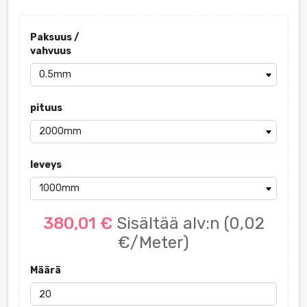
Paksuus /
vahvuus
pituus
leveys
380,01 €
Sisältää alv:n
(0,02
€/Meter)
Määrä