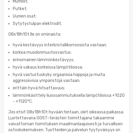
Muffelit;
Putket;
Uunien osat;
Sytytystulpan elektrodit.
08x18h10t:lle on ominaista:
hyvä kestävyys interkristallikorroosiota vastaan;
korkea muodonmuutosvastus;
erinomainen lämmönkestävyys;
hyvä vakaus korkeissa lämpötiloissa;
hyvä vastustuskyky orgaanisia happoja ja muita
aggressiivisia ympäristöjä vastaan;
erittäin hyvä hitsattavuus;
lämmönkäsittely liuossammutuksella lämpötiloissa +1020
- +1120°C.
Jos etsit 08x18h10t hyvään hintaan, olet oikeassa paikassa.
Luotettavana GOST-terästen toimittajana takaamme
vaivattoman toimituksen maailmanlaajuisesti ja turvallisen
ostoskokemuksen. Tuotteiden ja palvelun tyytyväisyys on