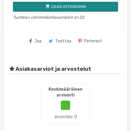
shopping_cart
LISÄÄ OSTOSKORIIN
Tuotteen vähimmäistilausmäärä on 20.
Jaa
Twiittaa
Pinterest
Asiakasarviot ja arvostelut
Keskimääräinen
arviointi
arvostelu: 0