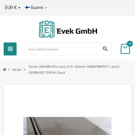
EUR €
Suomi

0
view_headline
search
Teräs 08x18h10t Levy 0,5-60mm 08KH18N10T Levyt
chevron_right
chevron_right
teräs
0Х18Н10Т EI914 Gost