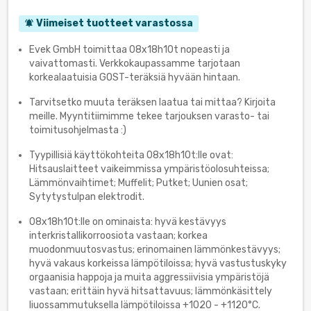
Viimeiset tuotteet varastossa
notifications_active
Evek GmbH toimittaa 08x18h10t nopeasti ja
vaivattomasti. Verkkokaupassamme tarjotaan
korkealaatuisia GOST-teräksiä hyvään hintaan.
Tarvitsetko muuta teräksen laatua tai mittaa? Kirjoita
meille. Myyntitiimimme tekee tarjouksen varasto- tai
toimitusohjelmasta :)
Tyypillisiä käyttökohteita 08x18h10t:lle ovat:
Hitsauslaitteet vaikeimmissa ympäristöolosuhteissa;
Lämmönvaihtimet; Muffelit; Putket; Uunien osat;
Sytytystulpan elektrodit.
08x18h10t:lle on ominaista: hyvä kestävyys
interkristallikorroosiota vastaan; korkea
muodonmuutosvastus; erinomainen lämmönkestävyys;
hyvä vakaus korkeissa lämpötiloissa; hyvä vastustuskyky
orgaanisia happoja ja muita aggressiivisia ympäristöjä
vastaan; erittäin hyvä hitsattavuus; lämmönkäsittely
liuossammutuksella lämpötiloissa +1020 - +1120°C.