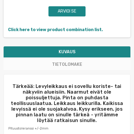
ARVIOI SE
Click here to view product combination list.
KUVAUS
TIETOLOMAKE
Tärkeää: Levyleikkaus ei sovellu koriste- tai
näkyviin alueisiin. Naarmut eivät ole
poissuljettuja. Pinta on puhdasta
teollisuuslaatua. Leikkaus leikkurilla. Kaikissa
levyissä ei ole suojakalvoa. Kysy erikseen, jos
pinnan laatu on sinulle tärkeä - yritämme
löytää ratkaisun sinulle.
Pituustoleranssi +/-2mm