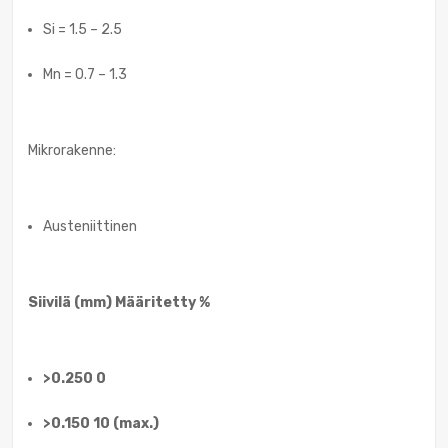
Si = 1.5 – 2.5
Mn = 0.7 – 1.3
Mikrorakenne:
Austeniittinen
Siivilä (mm) Määritetty %
>0.250 0
>0.150 10 (max.)