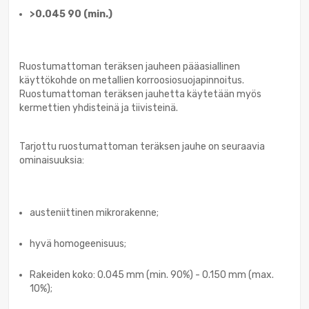
>0.045 90 (min.)
Ruostumattoman teräksen jauheen pääasiallinen
käyttökohde on metallien korroosiosuojapinnoitus.
Ruostumattoman teräksen jauhetta käytetään myös
kermettien yhdisteinä ja tiivisteinä.
Tarjottu ruostumattoman teräksen jauhe on seuraavia
ominaisuuksia:
austeniittinen mikrorakenne;
hyvä homogeenisuus;
Rakeiden koko: 0.045 mm (min. 90%) - 0.150 mm (max.
10%);