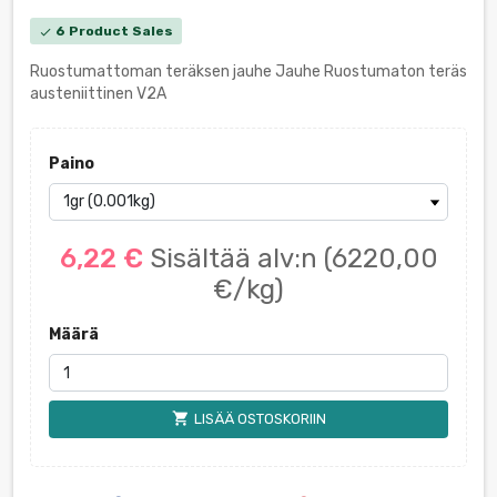
6 Product Sales
check
Ruostumattoman teräksen jauhe Jauhe Ruostumaton teräs
austeniittinen V2A
Paino
6,22 €
Sisältää alv:n
(6220,00
€/kg)
Määrä
shopping_cart
LISÄÄ OSTOSKORIIN