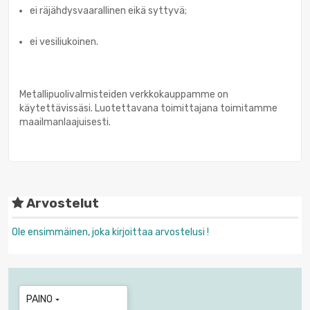
ei räjähdysvaarallinen eikä syttyvä;
ei vesiliukoinen.
Metallipuolivalmisteiden verkkokauppamme on
käytettävissäsi. Luotettavana toimittajana toimitamme
maailmanlaajuisesti.
Arvostelut
Ole ensimmäinen, joka kirjoittaa arvostelusi !
PAINO
