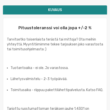
KUVAUS
Pituustoleranssi voi olla jopa +/-2 %
Tarvitsetko toisenlaista terästä tai mittoja? Ota meihin
yhteyttä. Myyntitiimimme tekee tarjouksen joko varastosta
tai toimitusohjelmasta :)
Tuotantoaika - ei ole. Jo varastossa.
Lähetysvalmistelu - 2-3 työpäivää.
Toimitusaika - riippuu pakettilähettipalvelusta. Katso FAQ.
Tarjottu ruostumattoman teräksen jauhe 1.4301 on