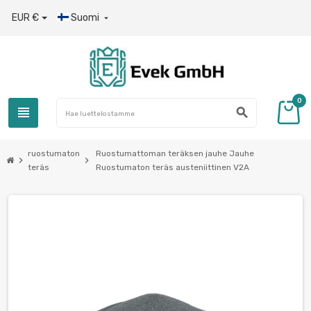
EUR €
Suomi

0
view_headline
search
ruostumaton
Ruostumattoman teräksen jauhe Jauhe
chevron_right
chevron_right
teräs
Ruostumaton teräs austeniittinen V2A