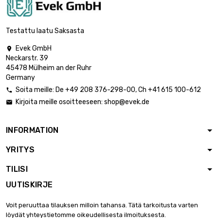

Paino : 500gr (0.5kg)
31,01 €
Testattu laatu Saksasta
Evek GmbH

Neckarstr. 39

Paino : 1 000gr (1kg)
51,68 €
45478 Mülheim an der Ruhr
Germany
Soita meille:
De
+49 208 376-298-00
, Ch
+41 615 100-612

Kirjoita meille osoitteeseen:
shop@evek.de


Paino : 2 000gr (2kg)
103,35 €
INFORMATION
YRITYS
Paino : 2 500gr

126,60 €
(2.5kg)
TILISI
UUTISKIRJE
Paino : 5 000gr

248,05 €
Voit peruuttaa tilauksen milloin tahansa. Tätä tarkoitusta varten
(5kg)
löydät yhteystietomme oikeudellisesta ilmoituksesta.