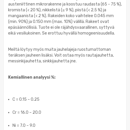
austeniittinen mikrorakenne ja koostuu raudasta (65 - 75 %),
kromista (< 20 %), nikkelistä (≤ 9 %), piistä (< 2.5 %) ja
mangaanista (< 2 %). Rakeiden koko vaihtelee 0.045 mm
(min. 90%) ja 0.150 mm (max. 10%) välillä. Rakeet ovat
epäsäännöllisiä. Tuote ei ole räjähdysvaarallinen, syttyvä
eikä vesiliukoinen. Se erottuu hyvällä homogeenisuudella.
Meiltä löytyy myös muita jauhelajeja ruostumattoman
teräksen jauheen lisäksi. Voit ostaa myös rautajauhetta,
messinkijauhetta, sinkkijauhetta jne.
Kemiallinen analyysi %:
C = 0.15 – 0.25
Cr = 16.0 – 20.0
Ni = 7.0 – 9.0