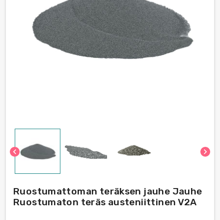
chevron_left
chevron_right
Ruostumattoman teräksen jauhe Jauhe
Ruostumaton teräs austeniittinen V2A