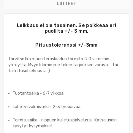
LIITTEET
Leikkaus ei ole tasainen. Se poikkeaa eri
puolilta +/- 3 mm.
Pituustoleranssi +/-3mm
Tarvitsetko muun teräslaadun tai mitat? Ota meihin
yhteyttä. Myyntitiimimme tekee tarjouksen varasto- tai
toimitusohjelmasta :)
Tuotantoaika - 6-7 viikkoa.
Lähetysvalmistelu - 2-3 työpäivää.
Toimitusaika - riippuen kuljetuspalvelusta. Katso usein
kysytyt kysymykset.