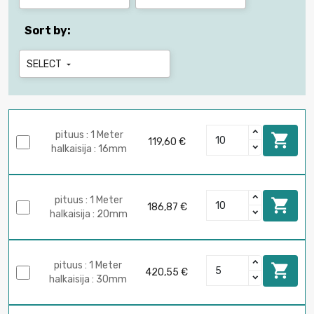
Sort by:
SELECT

pituus : 1 Meter

119,60 €
halkaisija : 16mm
pituus : 1 Meter

186,87 €
halkaisija : 20mm
pituus : 1 Meter

420,55 €
halkaisija : 30mm