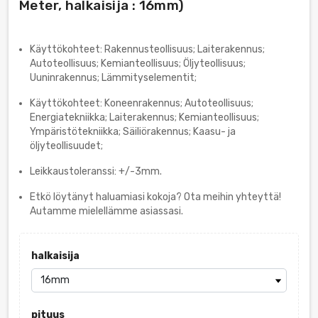
Meter, halkaisija : 16mm)
Käyttökohteet: Rakennusteollisuus; Laiterakennus;
Autoteollisuus; Kemianteollisuus; Öljyteollisuus;
Uuninrakennus; Lämmityselementit;
Käyttökohteet: Koneenrakennus; Autoteollisuus;
Energiatekniikka; Laiterakennus; Kemianteollisuus;
Ympäristötekniikka; Säiliörakennus; Kaasu- ja
öljyteollisuudet;
Leikkaustoleranssi: +/-3mm.
Etkö löytänyt haluamiasi kokoja? Ota meihin yhteyttä!
Autamme mielellämme asiassasi.
halkaisija
pituus