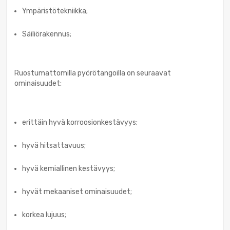
Ympäristötekniikka;
Säiliörakennus;
Ruostumattomilla pyörötangoilla on seuraavat
ominaisuudet:
erittäin hyvä korroosionkestävyys;
hyvä hitsattavuus;
hyvä kemiallinen kestävyys;
hyvät mekaaniset ominaisuudet;
korkea lujuus;