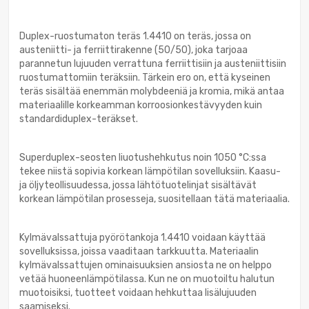
Duplex-ruostumaton teräs 1.4410 on teräs, jossa on
austeniitti- ja ferriittirakenne (50/50), joka tarjoaa
parannetun lujuuden verrattuna ferriittisiin ja austeniittisiin
ruostumattomiin teräksiin. Tärkein ero on, että kyseinen
teräs sisältää enemmän molybdeeniä ja kromia, mikä antaa
materiaalille korkeamman korroosionkestävyyden kuin
standardiduplex-teräkset.
Superduplex-seosten liuotushehkutus noin 1050 °C:ssa
tekee niistä sopivia korkean lämpötilan sovelluksiin. Kaasu-
ja öljyteollisuudessa, jossa lähtötuotelinjat sisältävät
korkean lämpötilan prosesseja, suositellaan tätä materiaalia.
Kylmävalssattuja pyörötankoja 1.4410 voidaan käyttää
sovelluksissa, joissa vaaditaan tarkkuutta. Materiaalin
kylmävalssattujen ominaisuuksien ansiosta ne on helppo
vetää huoneenlämpötilassa. Kun ne on muotoiltu halutun
muotoisiksi, tuotteet voidaan hehkuttaa lisälujuuden
saamiseksi.