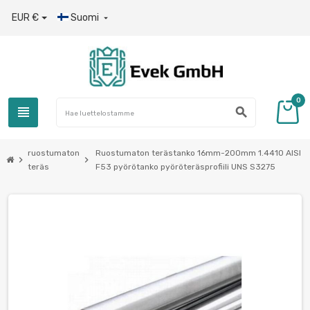
EUR €
Suomi

0
view_headline
search
ruostumaton
Ruostumaton terästanko 16mm-200mm 1.4410 AISI
chevron_right
chevron_right
teräs
F53 pyörötanko pyöröteräsprofiili UNS S3275