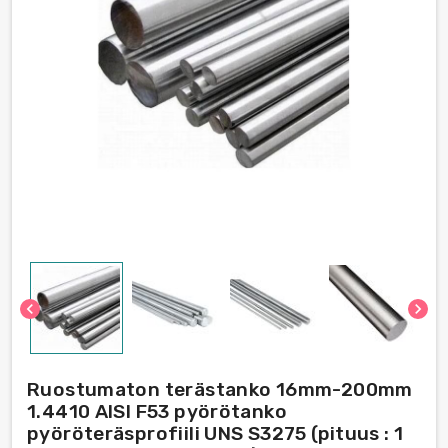
chevron_left
chevron_right
Ruostumaton terästanko 16mm-200mm
1.4410 AISI F53 pyörötanko
pyöröteräsprofiili UNS S3275 (pituus : 1