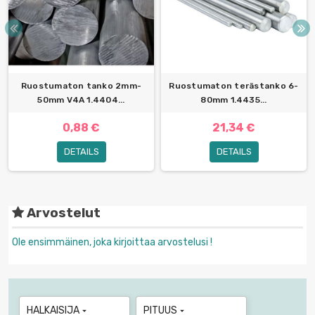
Ruostumaton tanko 2mm-
Ruostumaton terästanko 6-
50mm V4A 1.4404...
80mm 1.4435...
0,88 €
21,34 €
DETAILS
DETAILS
Arvostelut
Ole ensimmäinen, joka kirjoittaa arvostelusi !
HALKAISIJA
PITUUS

