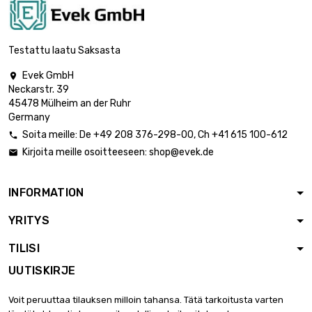
pituus : 1 Meter

1 009,15 €
halkaisija : 60mm
Testattu laatu Saksasta
Evek GmbH

Neckarstr. 39
pituus : 1 Meter

1 373,60 €
45478 Mülheim an der Ruhr
halkaisija : 70mm
Germany
Soita meille:
De
+49 208 376-298-00
, Ch
+41 615 100-612

Kirjoita meille osoitteeseen:
shop@evek.de

pituus : 1 Meter

1 794,15 €
halkaisija : 80mm
INFORMATION
YRITYS
pituus : 1 Meter

2 270,67 €
halkaisija : 90mm
TILISI
UUTISKIRJE
pituus : 1 Meter

4 672,11 €
Voit peruuttaa tilauksen milloin tahansa. Tätä tarkoitusta varten
halkaisija : 100mm