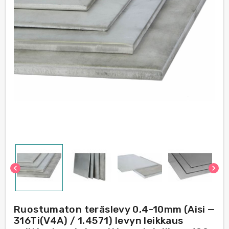
chevron_left
chevron_right
Ruostumaton teräslevy 0,4-10mm (Aisi —
316Ti(V4A) / 1.4571) levyn leikkaus