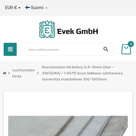
EUR €
Suomi

0
view_headline
search
Ruostumaton teräslevy 0,4-10mm (Aisi —
ruostumaton
chevron_right
chevron_right
316Ti(V4A) / 1.4571) levyn leikkaus valittavissa
teräs
toivemitta mahdollinen 100-1000mm