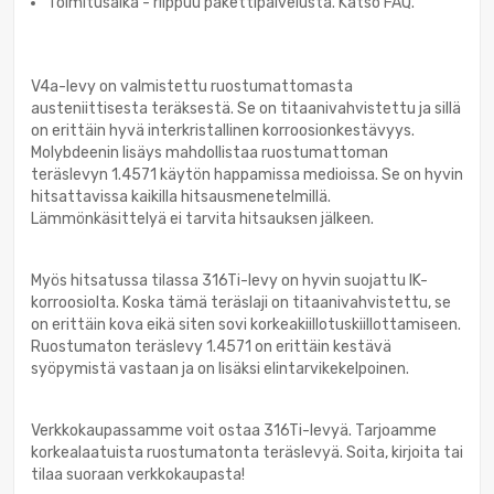
Toimitusaika - riippuu pakettipalvelusta. Katso FAQ.
V4a-levy on valmistettu ruostumattomasta
austeniittisesta teräksestä. Se on titaanivahvistettu ja sillä
on erittäin hyvä interkristallinen korroosionkestävyys.
Molybdeenin lisäys mahdollistaa ruostumattoman
teräslevyn 1.4571 käytön happamissa medioissa. Se on hyvin
hitsattavissa kaikilla hitsausmenetelmillä.
Lämmönkäsittelyä ei tarvita hitsauksen jälkeen.
Myös hitsatussa tilassa 316Ti-levy on hyvin suojattu IK-
korroosiolta. Koska tämä teräslaji on titaanivahvistettu, se
on erittäin kova eikä siten sovi korkeakiillotuskiillottamiseen.
Ruostumaton teräslevy 1.4571 on erittäin kestävä
syöpymistä vastaan ja on lisäksi elintarvikekelpoinen.
Verkkokaupassamme voit ostaa 316Ti-levyä. Tarjoamme
korkealaatuista ruostumatonta teräslevyä. Soita, kirjoita tai
tilaa suoraan verkkokaupasta!