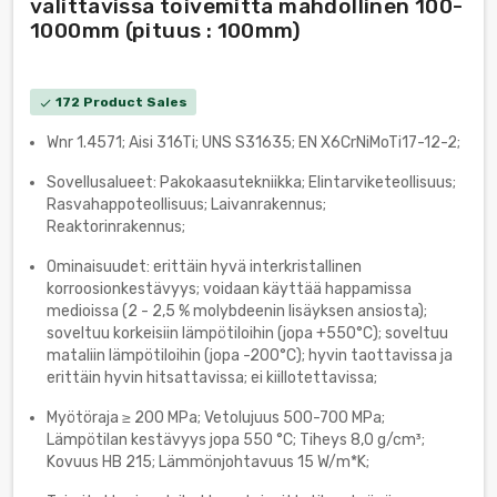
valittavissa toivemitta mahdollinen 100-
1000mm (pituus : 100mm)
172 Product Sales
check
Wnr 1.4571; Aisi 316Ti; UNS S31635; EN X6CrNiMoTi17-12-2;
Sovellusalueet: Pakokaasutekniikka; Elintarviketeollisuus;
Rasvahappoteollisuus; Laivanrakennus;
Reaktorinrakennus;
Ominaisuudet: erittäin hyvä interkristallinen
korroosionkestävyys; voidaan käyttää happamissa
medioissa (2 - 2,5 % molybdeenin lisäyksen ansiosta);
soveltuu korkeisiin lämpötiloihin (jopa +550°C); soveltuu
mataliin lämpötiloihin (jopa -200°C); hyvin taottavissa ja
erittäin hyvin hitsattavissa; ei kiillotettavissa;
Myötöraja ≥ 200 MPa; Vetolujuus 500-700 MPa;
Lämpötilan kestävyys jopa 550 °C; Tiheys 8,0 g/cm³;
Kovuus HB 215; Lämmönjohtavuus 15 W/m*K;