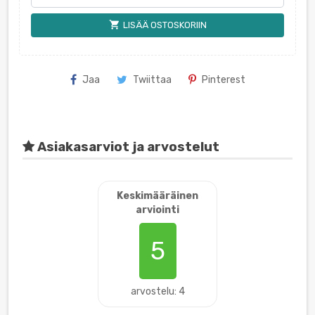
shopping_cart
LISÄÄ OSTOSKORIIN
Jaa
Twiittaa
Pinterest
Asiakasarviot ja arvostelut
Keskimääräinen
arviointi
5
arvostelu: 4