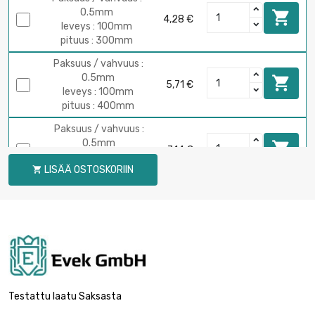
0.5mm

4,28 €
leveys : 100mm
pituus : 300mm
Paksuus / vahvuus :
0.5mm

5,71 €
leveys : 100mm
pituus : 400mm
Paksuus / vahvuus :
0.5mm

7,14 €
leveys : 100mm
LISÄÄ OSTOSKORIIN

pituus : 500mm
Paksuus / vahvuus :
0.5mm

8,57 €
leveys : 100mm
pituus : 600mm
Paksuus / vahvuus :
0.5mm

10,00 €
leveys : 100mm
Testattu laatu Saksasta
pituus : 700mm