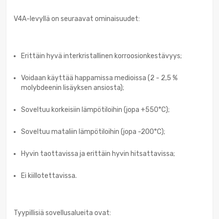
V4A-levyllä on seuraavat ominaisuudet:
Erittäin hyvä interkristallinen korroosionkestävyys;
Voidaan käyttää happamissa medioissa (2 - 2,5 %
molybdeenin lisäyksen ansiosta);
Soveltuu korkeisiin lämpötiloihin (jopa +550°C);
Soveltuu mataliin lämpötiloihin (jopa -200°C);
Hyvin taottavissa ja erittäin hyvin hitsattavissa;
Ei kiillotettavissa.
Tyypillisiä sovellusalueita ovat: