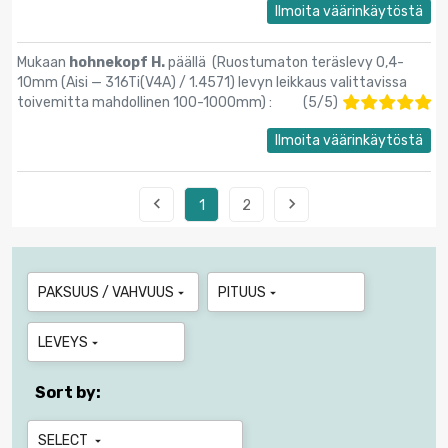
Ilmoita väärinkäytöstä
Mukaan
hohnekopf H.
päällä (
Ruostumaton teräslevy 0,4-
10mm (Aisi — 316Ti(V4A) / 1.4571) levyn leikkaus valittavissa
toivemitta mahdollinen 100-1000mm
) :
(
5
/
5
)
Ilmoita väärinkäytöstä


1
2
PAKSUUS / VAHVUUS
PITUUS


LEVEYS

Sort by:
SELECT
