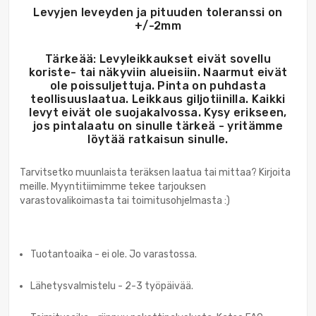
Levyjen leveyden ja pituuden toleranssi on
+/-2mm
Tärkeää: Levyleikkaukset eivät sovellu
koriste- tai näkyviin alueisiin. Naarmut eivät
ole poissuljettuja. Pinta on puhdasta
teollisuuslaatua. Leikkaus giljotiinilla. Kaikki
levyt eivät ole suojakalvossa. Kysy erikseen,
jos pintalaatu on sinulle tärkeä - yritämme
löytää ratkaisun sinulle.
Tarvitsetko muunlaista teräksen laatua tai mittaa? Kirjoita
meille. Myyntitiimimme tekee tarjouksen
varastovalikoimasta tai toimitusohjelmasta :)
Tuotantoaika - ei ole. Jo varastossa.
Lähetysvalmistelu - 2-3 työpäivää.