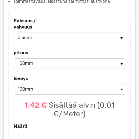
Toimitettavissa leikattuna tai mittatilaustyönä.
Paksuus /
vahvuus
pituus
leveys
1,42 €
Sisältää alv:n
(0,01
€/Meter)
Määrä