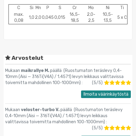
C
Si
Mn
P
S
Cr
Mo
Ni
Ti
max.
16,5-
2,0-
10,5-
1,0
2,0
0,045
0,015
5 x C
0,08
18,5
2,5
13,5
Arvostelut
Mukaan
maikrallye M.
päällä (
Ruostumaton teräslevy 0,4-
10mm (Aisi — 316Ti(V4A) / 1.4571) levyn leikkaus valittavissa
toivemitta mahdollinen 100-1000mm
) :
(
5
/
5
)
Ilmoita väärinkäytöstä
Mukaan
veloster-turbo V.
päällä (
Ruostumaton teräslevy
0,4-10mm (Aisi — 316Ti(V4A) / 1.4571) levyn leikkaus
valittavissa toivemitta mahdollinen 100-1000mm
) :
(
5
/
5
)