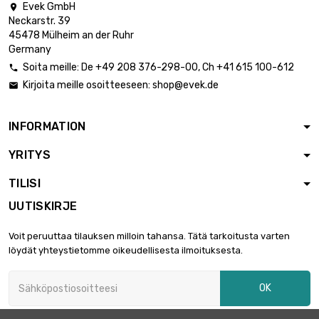
Evek GmbH

Paksuus / vahvuus :
Neckarstr. 39
0.5mm

11,43 €
45478 Mülheim an der Ruhr
leveys : 100mm
Germany
pituus : 800mm
Soita meille:
De
+49 208 376-298-00
, Ch
+41 615 100-612

Paksuus / vahvuus :
Kirjoita meille osoitteeseen:
shop@evek.de

0.5mm

12,85 €
leveys : 100mm
pituus : 900mm
INFORMATION
Paksuus / vahvuus :
YRITYS
0.5mm

14,29 €
leveys : 100mm
TILISI
pituus : 1000mm
UUTISKIRJE
Paksuus / vahvuus :
0.5mm

3,21 €
Voit peruuttaa tilauksen milloin tahansa. Tätä tarkoitusta varten
pituus : 150mm
löydät yhteystietomme oikeudellisesta ilmoituksesta.
leveys : 150mm
Paksuus / vahvuus :
OK
0.5mm

4,28 €
pituus : 200mm
leveys : 150mm