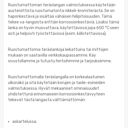
Ruostumattoman teräslangan valmistuksessa käytetään
austeniittista ruostumatonta nikkeli-kromiterästä. Se on
haponkestävä ja sisältää vähäisen hiilipitoisuuden. Tämä
tekee va-langoista erittäin korroosionkestäviä. Lisäksi tämä
lanka on hyvin muovattava, käytettävissä jopa 600 °C:seen
asti ja helposti työstettävissä (esim. kiillotettavissa).
Ruostumattomia teräslankoja leikattuina tai mittojen
mukaan on saatavilla verkkokaupassamme. Käy
sivustollamme ja tutustu hintoihimme ja tarjouksiimme.
Ruostumattomalla teräslangalla on korkealaatuinen
ulkonäkö ja sitä käytetään korujen ja taide-esineiden
valmistuksessa. Hyvät mekaaniset ominaisuudet
yhdistettynä erinomaiseen korroosionkestävyyteen
tekevät tästä langasta välttämättömän:
askartelussa;