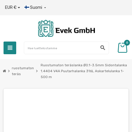
EUR €
Suomi

0
view_headline
search
Ruostumaton teräslanka Ø0.1-3.5mm Sidontalanka
ruostumaton
chevron_right
chevron_right
1.4404 V4A Puutarhalanka 316L Askartelulanka 1-
teräs
500 m