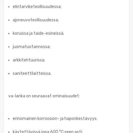
elintarviketeollisuudessa;
ajoneuvoteollisuudessa;
koruissa ja taide-esineissä;
juomatuotannossa;
arkkitehtuurissa;
saniteettilaitteissa.
va-lanka on seuraavat ominaisuudet:
erinomainen korroosion- ja haponkestävyys;
käytettävissä jopa 600 °C:seen asti;