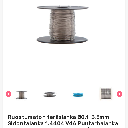
chevron_left
chevron_right
Ruostumaton teräslanka Ø0.1-3.5mm
Sidontalanka 1.4404 V4A Puutarhalanka