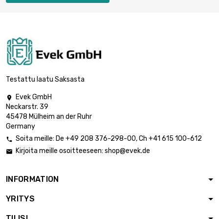
pituus : 250 Meter

41,55 €
halkaisija : 0.1mm
pituus : 500 Meter

81,37 €
halkaisija : 0.1mm
Testattu laatu Saksasta
Evek GmbH

Neckarstr. 39
pituus : 1 Meter

6,22 €
45478 Mülheim an der Ruhr
halkaisija : 0.12mm
Germany
Soita meille:
De
+49 208 376-298-00
, Ch
+41 615 100-612

Kirjoita meille osoitteeseen:
shop@evek.de

pituus : 2 Meter

6,22 €
halkaisija : 0.12mm
INFORMATION
YRITYS
pituus : 5 Meter

6,22 €
halkaisija : 0.12mm
TILISI