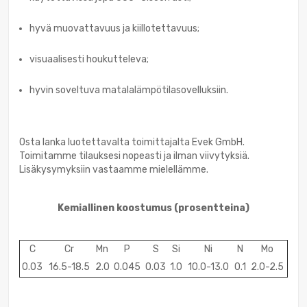
hyvä muovattavuus ja kiillotettavuus;
visuaalisesti houkutteleva;
hyvin soveltuva matalalämpötilasovelluksiin.
Osta lanka luotettavalta toimittajalta Evek GmbH.
Toimitamme tilauksesi nopeasti ja ilman viivytyksiä.
Lisäkysymyksiin vastaamme mielellämme.
Kemiallinen koostumus
(prosentteina)
C
Cr
Mn
P
S
Si
Ni
N
Mo
0.03
16.5-18.5
2.0
0.045
0.03
1.0
10.0-13.0
0.1
2.0-2.5