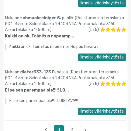
Ilmoita väärinkäytöstä
Mukaan
schmuckreiniger S.
päällä (
Ruostumaton teräslanka
Ø0.1-3.5mm Sidontalanka 1.4404 V4A Puutarhalanka 316L
Askartelulanka 1-500 m
) :
(
5
/
5
)
Kaikki on ok. Toimitus nopeamp...
Kaikki on ok. Toimitus nopeampi. Huipputavarat
Ilmoita väärinkäytöstä
Mukaan
dieter333-123 D.
päällä (
Ruostumaton teräslanka
Ø0.1-3.5mm Sidontalanka 1.4404 V4A Puutarhalanka 316L
Askartelulanka 1-500 m
) :
(
5
/
5
)
Ei se sen parempaa ole!!!!! LO...
Ei se sen parempaa ole!!!!! LOISTAVA!!!!!
Ilmoita väärinkäytöstä


1
2