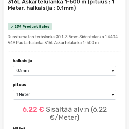
316L Askartelulanka 1-500 m (pituus : 1
Meter, halkaisija : 0.1mm)
239 Product Sales
check
Ruostumaton teräslanka Ø0.1-3.5mm Sidontalanka 1.4404
V4A Puutarhalanka 316L Askartelulanka 1-500 m
halkaisija
pituus
6,22 €
Sisältää alv:n
(6,22
€/Meter)