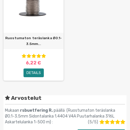
Ruostumaton teräslanka Ø0.1-
3.5mm...
6,22 €
DETAILS
Arvostelut
Mukaan
rsbuetfering R.
päällä (
Ruostumaton teräslanka
Ø0.1-3.5mm Sidontalanka 1.4404 V4A Puutarhalanka 316L
Askartelulanka 1-500 m
) :
(
5
/
5
)