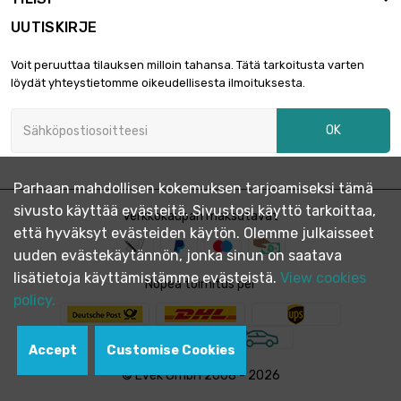
UUTISKIRJE
pituus : 10 Meter

6,22 €
Voit peruuttaa tilauksen milloin tahansa. Tätä tarkoitusta varten
halkaisija : 0.12mm
löydät yhteystietomme oikeudellisesta ilmoituksesta.
OK
pituus : 25 Meter

6,22 €
halkaisija : 0.12mm
Parhaan mahdollisen kokemuksen tarjoamiseksi tämä
sivusto käyttää evästeitä. Sivustosi käyttö tarkoittaa,
pituus : 50 Meter
Verkkokaupan maksutavat

6,46 €
että hyväksyt evästeiden käytön. Olemme julkaisseet
halkaisija : 0.12mm
uuden evästekäytännön, jonka sinun on saatava
lisätietoja käyttämistämme evästeistä.
View cookies
Nopea toimitus per
pituus : 100 Meter
policy.

12,66 €
halkaisija : 0.12mm
Accept
Customise Cookies
© Evek GmbH 2008 - 2026
pituus : 250 Meter

31,02 €
halkaisija : 0.12mm