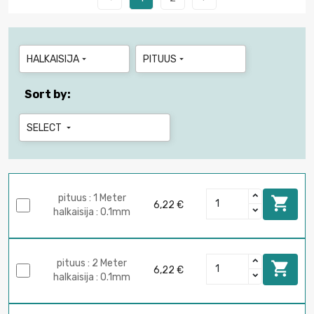
HALKAISIJA
PITUUS


Sort by:
SELECT

pituus : 1 Meter

6,22 €
halkaisija : 0.1mm
pituus : 2 Meter

6,22 €
halkaisija : 0.1mm