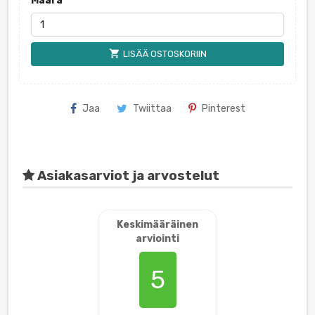
Määrä
shopping_cart
LISÄÄ OSTOSKORIIN
Jaa
Twiittaa
Pinterest
Asiakasarviot ja arvostelut
Keskimääräinen
arviointi
5