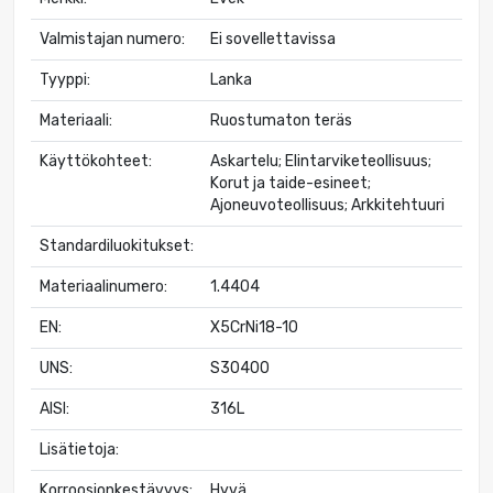
Valmistajan numero:
Ei sovellettavissa
Tyyppi:
Lanka
Materiaali:
Ruostumaton teräs
Käyttökohteet:
Askartelu; Elintarviketeollisuus;
Korut ja taide-esineet;
Ajoneuvoteollisuus; Arkkitehtuuri
Standardiluokitukset:
Materiaalinumero:
1.4404
EN:
X5CrNi18-10
UNS:
S30400
AISI:
316L
Lisätietoja:
Korroosionkestävyys:
Hyvä