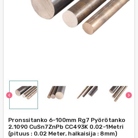
chevron_left
chevron_right
Pronssitanko 6-100mm Rg7 Pyörötanko
2.1090 CuSn7ZnPb CC493K 0.02-1Metri
(pituus : 0.02 Meter, halkaisija : 8mm)