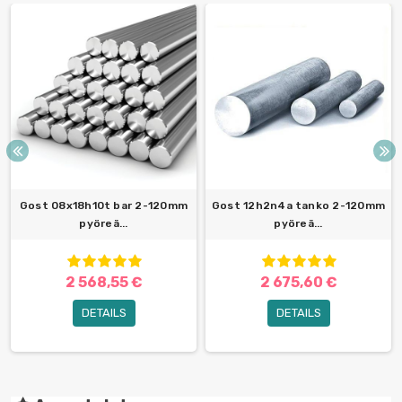
Gost 08x18h10t bar 2-120mm
Gost 12h2n4a tanko 2-120mm
pyöreä...
pyöreä...
2 568,55 €
2 675,60 €
DETAILS
DETAILS