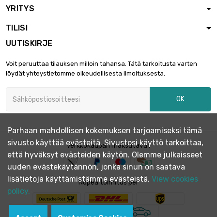
YRITYS
pituus : 0.1 Meter

6,36 €
halkaisija : 10mm
TILISI
UUTISKIRJE
pituus : 0.2 Meter

11,45 €
Voit peruuttaa tilauksen milloin tahansa. Tätä tarkoitusta varten
halkaisija : 10mm
löydät yhteystietomme oikeudellisesta ilmoituksesta.
OK
pituus : 0.3 Meter

15,25 €
halkaisija : 10mm
Parhaan mahdollisen kokemuksen tarjoamiseksi tämä
sivusto käyttää evästeitä. Sivustosi käyttö tarkoittaa,
pituus : 0.4 Meter
Verkkokaupan maksutavat

19,49 €
että hyväksyt evästeiden käytön. Olemme julkaisseet
halkaisija : 10mm
uuden evästekäytännön, jonka sinun on saatava
lisätietoja käyttämistämme evästeistä.
View cookies
Nopea toimitus per
pituus : 0.5 Meter
policy.

23,31 €
halkaisija : 10mm