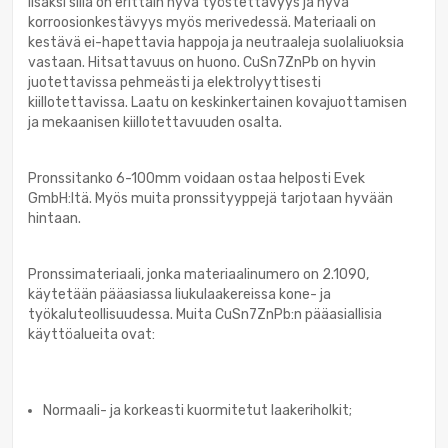
lisäksi sillä on erittäin hyvä työstettävyys ja hyvä
korroosionkestävyys myös merivedessä. Materiaali on
kestävä ei-hapettavia happoja ja neutraaleja suolaliuoksia
vastaan. Hitsattavuus on huono. CuSn7ZnPb on hyvin
juotettavissa pehmeästi ja elektrolyyttisesti
kiillotettavissa. Laatu on keskinkertainen kovajuottamisen
ja mekaanisen kiillotettavuuden osalta.
Pronssitanko 6-100mm voidaan ostaa helposti Evek
GmbH:ltä. Myös muita pronssityyppejä tarjotaan hyvään
hintaan.
Pronssimateriaali, jonka materiaalinumero on 2.1090,
käytetään pääasiassa liukulaakereissa kone- ja
työkaluteollisuudessa. Muita CuSn7ZnPb:n pääasiallisia
käyttöalueita ovat:
Normaali- ja korkeasti kuormitetut laakeriholkit;