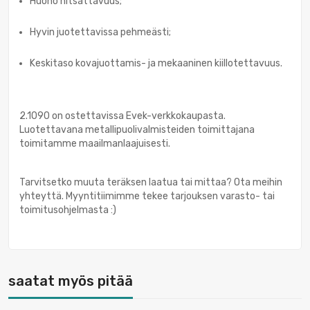
Huono hitsattavuus;
Hyvin juotettavissa pehmeästi;
Keskitaso kovajuottamis- ja mekaaninen kiillotettavuus.
2.1090 on ostettavissa Evek-verkkokaupasta.
Luotettavana metallipuolivalmisteiden toimittajana
toimitamme maailmanlaajuisesti.
Tarvitsetko muuta teräksen laatua tai mittaa? Ota meihin
yhteyttä. Myyntitiimimme tekee tarjouksen varasto- tai
toimitusohjelmasta :)
saatat myös pitää