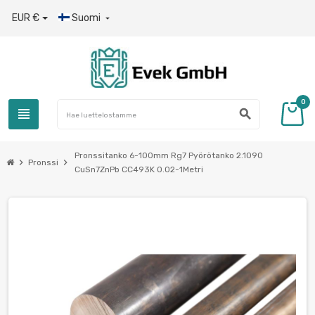
EUR €
Suomi

0
view_headline
search
Pronssitanko 6-100mm Rg7 Pyörötanko 2.1090
chevron_right
chevron_right
Pronssi
CuSn7ZnPb CC493K 0.02-1Metri