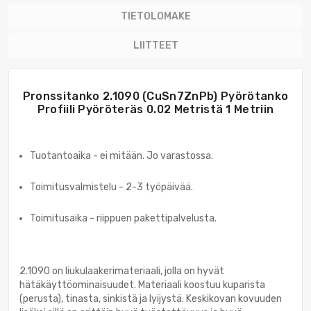
TIETOLOMAKE
LIITTEET
Pronssitanko 2.1090 (CuSn7ZnPb) Pyörötanko
Profiili Pyöröteräs 0.02 Metristä 1 Metriin
Tuotantoaika - ei mitään. Jo varastossa.
Toimitusvalmistelu - 2-3 työpäivää.
Toimitusaika - riippuen pakettipalvelusta.
2.1090 on liukulaakerimateriaali, jolla on hyvät
hätäkäyttöominaisuudet. Materiaali koostuu kuparista
(perusta), tinasta, sinkistä ja lyijystä. Keskikovan kovuuden