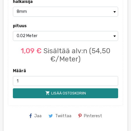
halkaisija
pituus
1,09 €
Sisältää alv:n
(54,50
€/Meter)
Määrä
shopping_cart
LISÄÄ OSTOSKORIIN
Jaa
Twiittaa
Pinterest