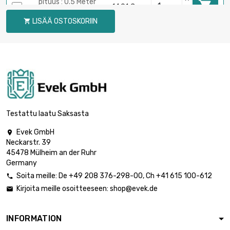
pituus : 0.5 Meter

14,91 €
halkaisija : 8mm
LISÄÄ OSTOSKORIIN

pituus : 0.75 Meter

21,36 €
halkaisija : 8mm
pituus : 1 Meter

27,12 €
halkaisija : 8mm
Testattu laatu Saksasta
Evek GmbH

Neckarstr. 39
pituus : 0.02 Meter

1,69 €
45478 Mülheim an der Ruhr
halkaisija : 10mm
Germany
Soita meille:
De
+49 208 376-298-00
, Ch
+41 615 100-612

Kirjoita meille osoitteeseen:
shop@evek.de

pituus : 0.05 Meter

4,24 €
halkaisija : 10mm
INFORMATION