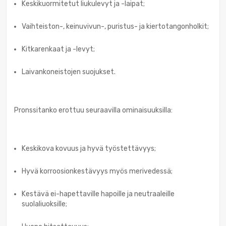
Keskikuormitetut liukulevyt ja -laipat;
Vaihteiston-, keinuvivun-, puristus- ja kiertotangonholkit;
Kitkarenkaat ja -levyt;
Laivankoneistojen suojukset.
Pronssitanko erottuu seuraavilla ominaisuuksilla:
Keskikova kovuus ja hyvä työstettävyys;
Hyvä korroosionkestävyys myös merivedessä;
Kestävä ei-hapettaville hapoille ja neutraaleille
suolaliuoksille;