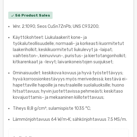
56 Product Sales
check
Wnr. 2.1090; Seos CuSn7ZnPb; UNS C93200;
Käyttökohteet: Liukulaakerit kone- ja
työkaluteollisuudelle; normaali- ja korkeasti kuormitetut
laakeriholkit; keskikuormitetut liukulevyt ja -laipat;
vaihteiston-, keinuvivun-, puristus- ja kiertotangonholkit;
kitkarenkaat ja -levyt; laivankoneistojen suojukset;
Ominaisuudet: keskikova kovuus ja hyvä työstettävyys;
hyvä korroosionkestävyys myös merivedessä; kestävä ei-
hapettaville hapoille ja neutraaleille suolaliuoksille; huono
hitsattavuus; hyvin juotettavissa pehmeästi; keskitaso
kovajuottamis- ja mekaaninen kiillotettavuus;
Tiheys 8,8 g/cm³; sulamispiste 1035 °С;
Lämmönjohtavuus 64 W/m·K; sähkönjohtavuus 7.5 MS/m.