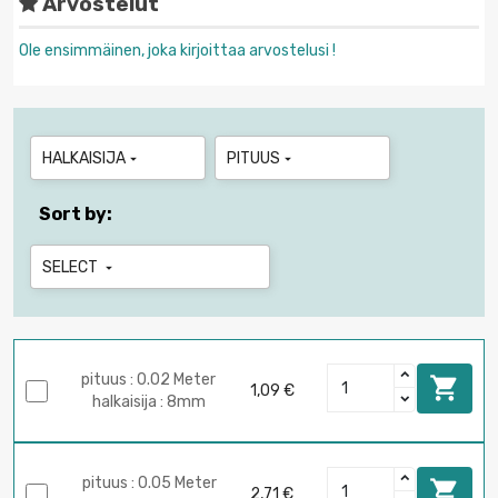
Arvostelut
Ole ensimmäinen, joka kirjoittaa arvostelusi !
HALKAISIJA
PITUUS


Sort by:
SELECT

pituus : 0.02 Meter

1,09 €
halkaisija : 8mm
pituus : 0.05 Meter

2,71 €