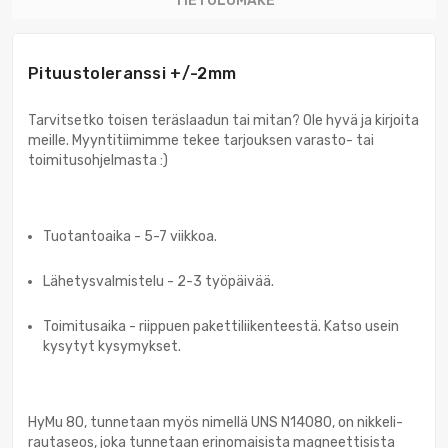
TIETOLOMAKE
Pituustoleranssi +/-2mm
Tarvitsetko toisen teräslaadun tai mitan? Ole hyvä ja kirjoita
meille. Myyntitiimimme tekee tarjouksen varasto- tai
toimitusohjelmasta :)
Tuotantoaika - 5-7 viikkoa.
Lähetysvalmistelu - 2-3 työpäivää.
Toimitusaika - riippuen pakettiliikenteestä. Katso usein
kysytyt kysymykset.
HyMu 80, tunnetaan myös nimellä UNS N14080, on nikkeli-
rautaseos, joka tunnetaan erinomaisista magneettisista