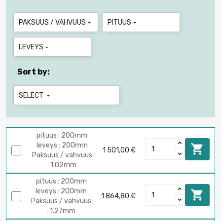
PAKSUUS / VAHVUUS
PITUUS


LEVEYS

Sort by:
SELECT

pituus : 200mm
leveys : 200mm

1 501,00 €
Paksuus / vahvuus
: 1.02mm
pituus : 200mm
leveys : 200mm

1 864,80 €
Paksuus / vahvuus
: 1.27mm