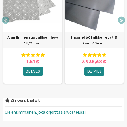
Alumiininen ruudullinen levy
Inconel 601 nikkelilevyt Ø
1,5/2mm...
2mm-10mm...
1,51 €
3 938,68 €
DETAILS
DETAILS
Arvostelut
Ole ensimmäinen, joka kirjoittaa arvostelusi !