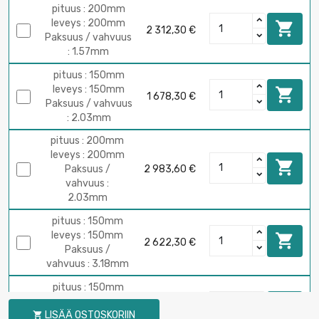
pituus : 200mm
leveys : 200mm

2 312,30 €
Paksuus / vahvuus
: 1.57mm
pituus : 150mm
leveys : 150mm

1 678,30 €
Paksuus / vahvuus
: 2.03mm
pituus : 200mm
leveys : 200mm

Paksuus /
2 983,60 €
vahvuus :
2.03mm
pituus : 150mm
leveys : 150mm

2 622,30 €
Paksuus /
vahvuus : 3.18mm
pituus : 150mm
leveys : 150mm

3 272,70 €
LISÄÄ OSTOSKORIIN
Paksuus /
