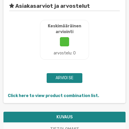
Asiakasarviot ja arvostelut
Keskimääräinen
arviointi
arvostelu: 0
ARVIOI SE
Click here to view product combination list.
KUVAUS