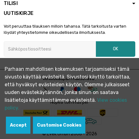
TILISI
UUTISKIRJE
Voit peruuttaa tilauksen milloin tahansa. Tätä tarkoitusta varten
löydät yhteystietomme oikeudellisesta ilmoituksesta.
OK
Parhaan mahdollisen kokemuksen tarjoamiseksi tämä
sivusto käyttää evästeitä. Sivustosi käyttö tarkoittaa,
Verkkokaupan maksutavat
että hyväksyt evästeiden käytön. Olemme julkaisseet
uuden evästekäytännön, jonka sinun on saatava
lisätietoja käyttämistämme evästeistä.
View cookies
Nopea toimitus per
policy.
Accept
Customise Cookies
© Evek GmbH 2008 - 2026