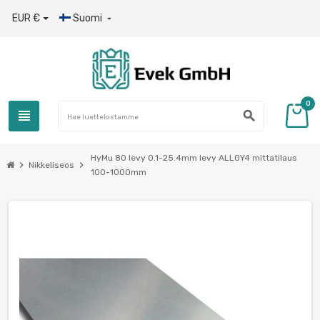
EUR €
Suomi

0
view_headline
search
HyMu 80 levy 0.1-25.4mm levy ALLOY4 mittatilaus
chevron_right
chevron_right
Nikkeliseos
100-1000mm