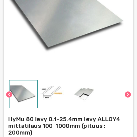
chevron_left
chevron_right
HyMu 80 levy 0.1-25.4mm levy ALLOY4
mittatilaus 100-1000mm (pituus :
200mm)