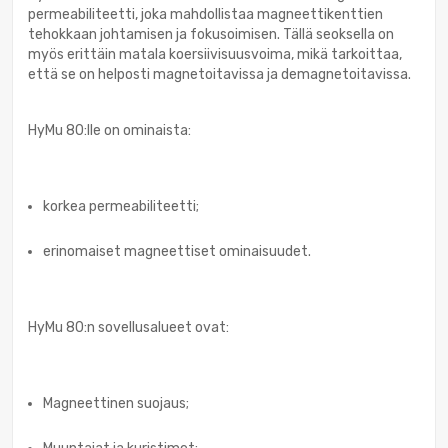
permeabiliteetti, joka mahdollistaa magneettikenttien
tehokkaan johtamisen ja fokusoimisen. Tällä seoksella on
myös erittäin matala koersiivisuusvoima, mikä tarkoittaa,
että se on helposti magnetoitavissa ja demagnetoitavissa.
HyMu 80:lle on ominaista:
korkea permeabiliteetti;
erinomaiset magneettiset ominaisuudet.
HyMu 80:n sovellusalueet ovat:
Magneettinen suojaus;