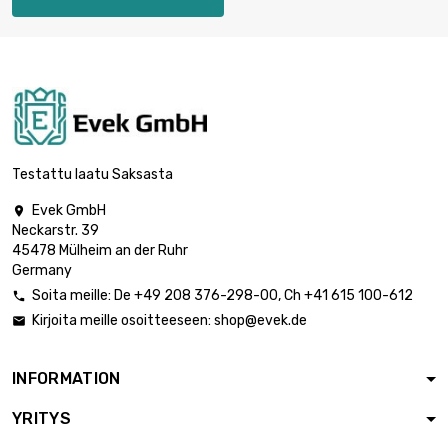
vahvuus : 3.96mm
leveys : 100mm
pituus : 100mm

2 424,20 €
Paksuus /
vahvuus : 6.6mm
leveys : 100mm
pituus : 100mm

Testattu laatu Saksasta
Paksuus /
3 682,90 €
vahvuus :
Evek GmbH

10.03mm
Neckarstr. 39
45478 Mülheim an der Ruhr
leveys : 100mm
Germany
pituus : 100mm

4 661,90 €
Paksuus / vahvuus
Soita meille:
De
+49 208 376-298-00
, Ch
+41 615 100-612

: 12.7mm
Kirjoita meille osoitteeseen:
shop@evek.de

leveys : 100mm
pituus : 100mm
INFORMATION

Paksuus /
9 323,80 €
vahvuus :
YRITYS
25.4mm