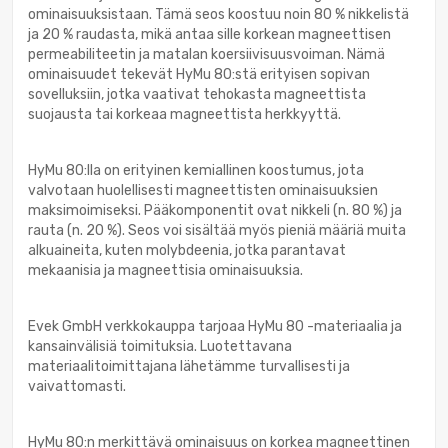
ominaisuuksistaan. Tämä seos koostuu noin 80 % nikkelistä
ja 20 % raudasta, mikä antaa sille korkean magneettisen
permeabiliteetin ja matalan koersiivisuusvoiman. Nämä
ominaisuudet tekevät HyMu 80:stä erityisen sopivan
sovelluksiin, jotka vaativat tehokasta magneettista
suojausta tai korkeaa magneettista herkkyyttä.
HyMu 80:lla on erityinen kemiallinen koostumus, jota
valvotaan huolellisesti magneettisten ominaisuuksien
maksimoimiseksi. Pääkomponentit ovat nikkeli (n. 80 %) ja
rauta (n. 20 %). Seos voi sisältää myös pieniä määriä muita
alkuaineita, kuten molybdeenia, jotka parantavat
mekaanisia ja magneettisia ominaisuuksia.
Evek GmbH verkkokauppa tarjoaa HyMu 80 -materiaalia ja
kansainvälisiä toimituksia. Luotettavana
materiaalitoimittajana lähetämme turvallisesti ja
vaivattomasti.
HyMu 80:n merkittävä ominaisuus on korkea magneettinen