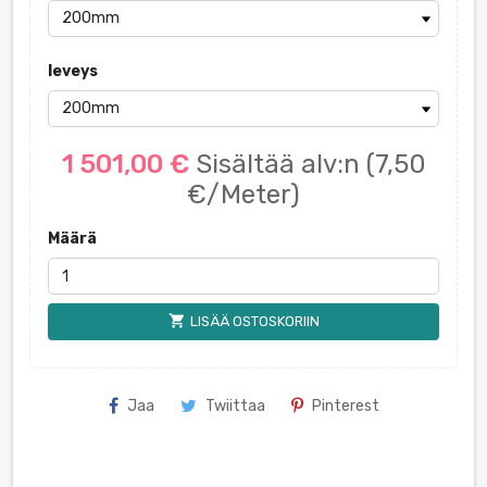
leveys
1 501,00 €
Sisältää alv:n
(7,50
€/Meter)
Määrä
shopping_cart
LISÄÄ OSTOSKORIIN
Jaa
Twiittaa
Pinterest