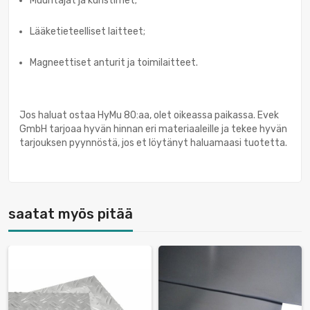
Muuntajat ja kuristimet;
Lääketieteelliset laitteet;
Magneettiset anturit ja toimilaitteet.
Jos haluat ostaa HyMu 80:aa, olet oikeassa paikassa. Evek
GmbH tarjoaa hyvän hinnan eri materiaaleille ja tekee hyvän
tarjouksen pyynnöstä, jos et löytänyt haluamaasi tuotetta.
saatat myös pitää