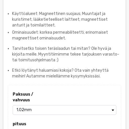
Käyttöalueet: Magneettinen suojaus; Muuntajat ja
kuristimet; lääketieteelliset laitteet; magneettiset
anturit ja toimilaitteet.
Ominaisuudet: korkea permeabiliteetti; erinomaiset
magneettiset ominaisuudet.
Tarvitsetko toisen teräslaadun tai mitan? Ole hyvä ja
kirjoita meille. Myyntitiimimme tekee tarjouksen varasto-
tai toimitusohjelmasta :)
Etkö löytänyt haluamiasi kokoja? Ota vain yhteyttä
meihin! Autamme mielellämme kysymyksissäsi.
Paksuus /
vahvuus
pituus