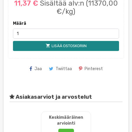
11,37 €
Sisältää alv:n
(11370,00
€/kg)
Määrä
shopping_cart
LISÄÄ OSTOSKORIIN
Jaa
Twiittaa
Pinterest
Asiakasarviot ja arvostelut
Keskimääräinen
arviointi