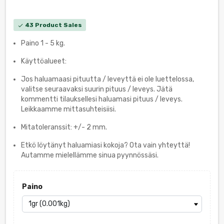
43 Product Sales
check
Paino 1 - 5 kg.
Käyttöalueet:
Jos haluamaasi pituutta / leveyttä ei ole luettelossa,
valitse seuraavaksi suurin pituus / leveys. Jätä
kommentti tilauksellesi haluamasi pituus / leveys.
Leikkaamme mittasuhteisiisi.
Mitatoleranssit: +/- 2 mm.
Etkö löytänyt haluamiasi kokoja? Ota vain yhteyttä!
Autamme mielellämme sinua pyynnössäsi.
Paino