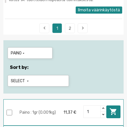
Ilmoita väärinkäytöstä


1
2
PAINO

Sort by:
SELECT


Paino : 1gr (0.001kg)
11,37 €