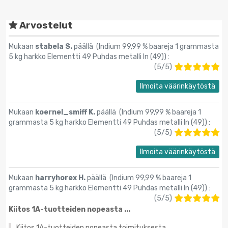
Arvostelut
Mukaan
stabela S.
päällä (
Indium 99,99 % baareja 1 grammasta
5 kg harkko Elementti 49 Puhdas metalli In (49)
) :
(
5
/
5
)
Ilmoita väärinkäytöstä
Mukaan
koernel_smiff K.
päällä (
Indium 99,99 % baareja 1
grammasta 5 kg harkko Elementti 49 Puhdas metalli In (49)
) :
(
5
/
5
)
Ilmoita väärinkäytöstä
Mukaan
harryhorex H.
päällä (
Indium 99,99 % baareja 1
grammasta 5 kg harkko Elementti 49 Puhdas metalli In (49)
) :
(
5
/
5
)
Kiitos 1A-tuotteiden nopeasta ...
Kiitos 1A-tuotteiden nopeasta toimituksesta.