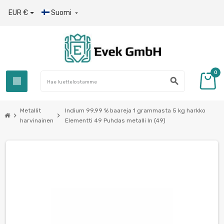
EUR €
Suomi

0
view_headline
search
Metallit
Indium 99,99 % baareja 1 grammasta 5 kg harkko
chevron_right
chevron_right
harvinainen
Elementti 49 Puhdas metalli In (49)