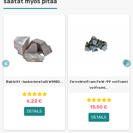
saatat myös pitää
Babbitt-laakerimetalli WM80...
FerroWolfram FeW-99 volframi
volframi...
6,22 €
15,50 €
DETAILS
DETAILS