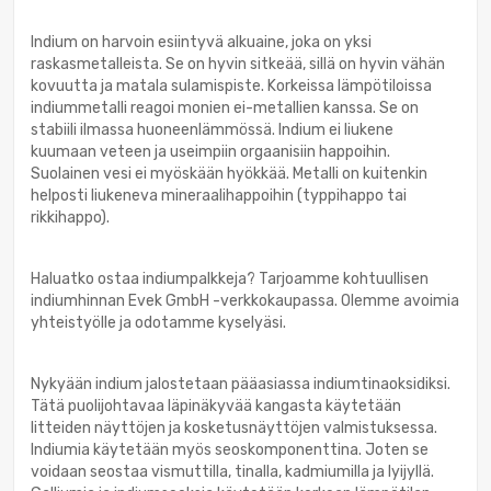
Indium on harvoin esiintyvä alkuaine, joka on yksi
raskasmetalleista. Se on hyvin sitkeää, sillä on hyvin vähän
kovuutta ja matala sulamispiste. Korkeissa lämpötiloissa
indiummetalli reagoi monien ei-metallien kanssa. Se on
stabiili ilmassa huoneenlämmössä. Indium ei liukene
kuumaan veteen ja useimpiin orgaanisiin happoihin.
Suolainen vesi ei myöskään hyökkää. Metalli on kuitenkin
helposti liukeneva mineraalihappoihin (typpihappo tai
rikkihappo).
Haluatko ostaa indiumpalkkeja? Tarjoamme kohtuullisen
indiumhinnan Evek GmbH -verkkokaupassa. Olemme avoimia
yhteistyölle ja odotamme kyselyäsi.
Nykyään indium jalostetaan pääasiassa indiumtinaoksidiksi.
Tätä puolijohtavaa läpinäkyvää kangasta käytetään
litteiden näyttöjen ja kosketusnäyttöjen valmistuksessa.
Indiumia käytetään myös seoskomponenttina. Joten se
voidaan seostaa vismuttilla, tinalla, kadmiumilla ja lyijyllä.