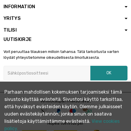
INFORMATION
YRITYS
Paino : 5000gr

5 457,04 €
(5kg)
TILISI
UUTISKIRJE
Voit peruuttaa tilauksen milloin tahansa. Tätä tarkoitusta varten
löydät yhteystietomme oikeudellisesta ilmoituksesta.
OK
Parhaan mahdollisen kokemuksen tarjoamiseksi tämä
sivusto käyttää evästeitä. Sivustosi käyttö tarkoittaa,
Verkkokaupan maksutavat
että hyväksyt evästeiden käytön. Olemme julkaisseet
uuden evästekäytännön, jonka sinun on saatava
lisätietoja käyttämistämme evästeistä.
View cookies
Nopea toimitus per
policy.