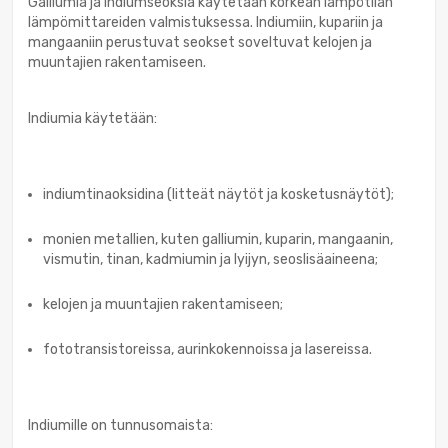
Galliumia ja indiumseoksia käytetään korkean lämpötilan
lämpömittareiden valmistuksessa. Indiumiin, kupariin ja
mangaaniin perustuvat seokset soveltuvat kelojen ja
muuntajien rakentamiseen.
Indiumia käytetään:
indiumtinaoksidina (litteät näytöt ja kosketusnäytöt);
monien metallien, kuten galliumin, kuparin, mangaanin,
vismutin, tinan, kadmiumin ja lyijyn, seoslisäaineena;
kelojen ja muuntajien rakentamiseen;
fototransistoreissa, aurinkokennoissa ja lasereissa.
Indiumille on tunnusomaista: