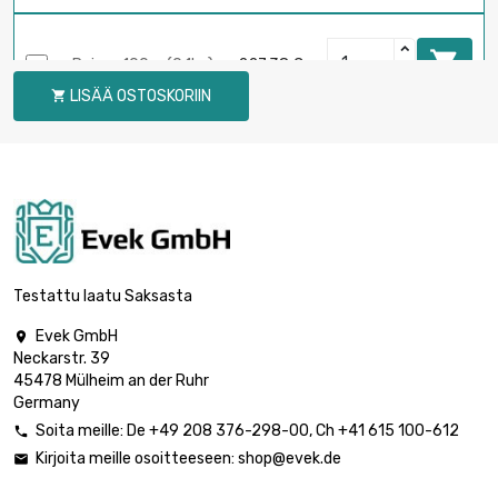

Paino : 100gr (0.1kg)
227,38 €
LISÄÄ OSTOSKORIIN

Paino : 250gr

426,34 €
(0.25kg)

Paino : 500gr (0.5kg)
682,13 €
Testattu laatu Saksasta
Evek GmbH

Neckarstr. 39

Paino : 1000gr (1kg)
1 136,88 €
45478 Mülheim an der Ruhr
Germany
Soita meille:
De
+49 208 376-298-00
, Ch
+41 615 100-612

Kirjoita meille osoitteeseen:
shop@evek.de

Paino : 2000gr

2 273,76 €
(2kg)