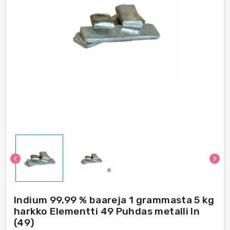
chevron_left
chevron_right
Indium 99,99 % baareja 1 grammasta 5 kg
harkko Elementti 49 Puhdas metalli In
(49)