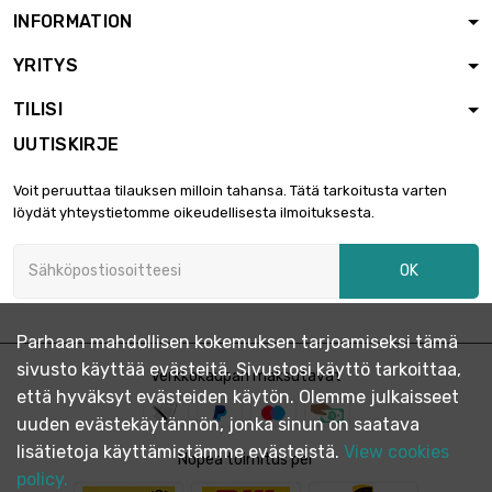
INFORMATION
YRITYS
TILISI
UUTISKIRJE
Voit peruuttaa tilauksen milloin tahansa. Tätä tarkoitusta varten
löydät yhteystietomme oikeudellisesta ilmoituksesta.
OK
Parhaan mahdollisen kokemuksen tarjoamiseksi tämä
sivusto käyttää evästeitä. Sivustosi käyttö tarkoittaa,
Verkkokaupan maksutavat
että hyväksyt evästeiden käytön. Olemme julkaisseet
uuden evästekäytännön, jonka sinun on saatava
lisätietoja käyttämistämme evästeistä.
View cookies
Nopea toimitus per
policy.