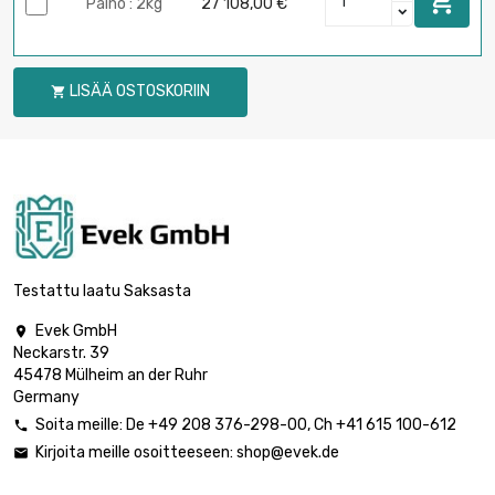

Paino : 2kg
27 108,00 €
LISÄÄ OSTOSKORIIN

Testattu laatu Saksasta
Evek GmbH

Neckarstr. 39
45478 Mülheim an der Ruhr
Germany
Soita meille:
De
+49 208 376-298-00
, Ch
+41 615 100-612

Kirjoita meille osoitteeseen:
shop@evek.de
