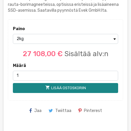
rauta-borimagneeteissa, optisissa eristeissä ja lisäaineena
SSD-asemissa. Saatavilla pyynnöstä Evek GmbH:lta.
Paino
27 108,00 €
Sisältää alv:n
Määrä
shopping_cart
LISÄÄ OSTOSKORIIN
Jaa
Twiittaa
Pinterest