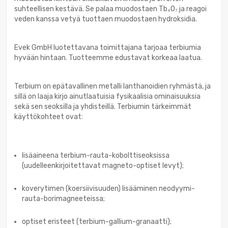
suhteellisen kestävä. Se palaa muodostaen Tb₄O₇ ja reagoi
veden kanssa vetyä tuottaen muodostaen hydroksidia.
Evek GmbH luotettavana toimittajana tarjoaa terbiumia
hyvään hintaan. Tuotteemme edustavat korkeaa laatua.
Terbium on epätavallinen metalli lanthanoidien ryhmästä, ja
sillä on laaja kirjo ainutlaatuisia fysikaalisia ominaisuuksia
sekä sen seoksilla ja yhdisteillä. Terbiumin tärkeimmät
käyttökohteet ovat:
lisäaineena terbium-rauta-kobolttiseoksissa
(uudelleenkirjoitettavat magneto-optiset levyt);
koverytimen (koersiivisuuden) lisääminen neodyymi-
rauta-borimagneeteissa;
optiset eristeet (terbium-gallium-granaatti);