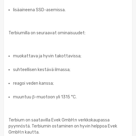
lisäaineena SSD-asemissa.
Terbiumilla on seuraavat ominaisuudet:
muokattava ja hyvin takottavissa;
suhteellisen kestävä ilmassa;
reagoi veden kanssa;
muuntuu β-muotoon yli 1315 °C.
Terbium on saatavilla Evek GmbH:n verkkokaupassa
pyynnöstä. Terbiumin ostaminen on hyvin helppoa Evek
GmbH:n kautta.