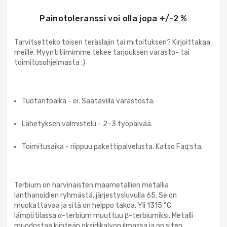
Painotoleranssi voi olla jopa +/-2 %
Tarvitsetteko toisen teräslajin tai mitoituksen? Kirjoittakaa
meille. Myyntitiimimme tekee tarjouksen varasto- tai
toimitusohjelmasta :)
Tuotantoaika - ei. Saatavilla varastosta.
Lähetyksen valmistelu - 2–3 työpäivää.
Toimitusaika - riippuu pakettipalvelusta. Katso Faq:sta.
Terbium on harvinaisten maametallien metallia
lanthanoidien ryhmästä, järjestysluvulla 65. Se on
muokattavaa ja sitä on helppo takoa. Yli 1315 °C
lämpötilassa α-terbium muuttuu β-terbiumiksi. Metalli
muodostaa kiinteän oksidikalvon ilmassa ja on siten