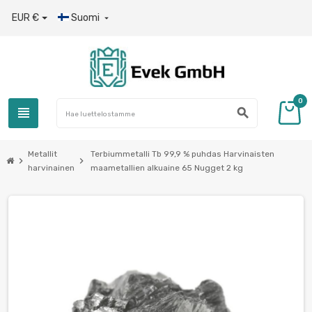
EUR €
Suomi

0
view_headline
search
Metallit
Terbiummetalli Tb 99,9 % puhdas Harvinaisten
chevron_right
chevron_right
harvinainen
maametallien alkuaine 65 Nugget 2 kg