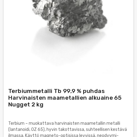
Terbiummetalli Tb 99,9 % puhdas
Harvinaisten maametallien alkuaine 65
Nugget 2 kg
Terbium – muokattava harvinaisten maametallin metalli
(lantanoidi, OZ 65), hyvin takottavissa, suhteellisen kestävä
ilmassa. Käyttö magneto-optisissa levyissä, neodyymi-