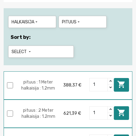
HALKAISIJA
PITUUS


Sort by:
SELECT

pituus : 1 Meter

388,37 €
halkaisija : 1.2mm
pituus : 2 Meter

621,39 €
halkaisija : 1.2mm