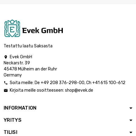
pituus : 2 Meter

2 485,53 €
halkaisija : 2.4mm
pituus : 5 Meter

4 971,08 €
halkaisija : 2.4mm
Testattu laatu Saksasta
Evek GmbH

Neckarstr. 39
45478 Mülheim an der Ruhr
Germany
Soita meille:
De
+49 208 376-298-00
, Ch
+41 615 100-612

Kirjoita meille osoitteeseen:
shop@evek.de

INFORMATION
YRITYS
TILISI