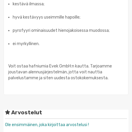
kestävä ilmassa;
hyvä kestävyys useimmille hapoille;
pyrofyyri ominaisuudet hienojakoisessa muodossa;
ei myrkyllinen.
Voit ostaa hafniumia Evek GmbH:n kautta. Tarjoamme
joustavan alennusjärjestelmän, jotta voit nauttia
palvelustamme ja siten uudesta ostokokemuksesta.
Arvostelut
Ole ensimmäinen, joka kirjoittaa arvostelusi !