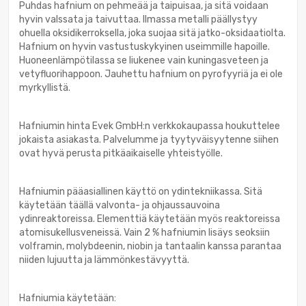
Puhdas hafnium on pehmeää ja taipuisaa, ja sitä voidaan
hyvin valssata ja taivuttaa. Ilmassa metalli päällystyy
ohuella oksidikerroksella, joka suojaa sitä jatko-oksidaatiolta.
Hafnium on hyvin vastustuskykyinen useimmille hapoille.
Huoneenlämpötilassa se liukenee vain kuningasveteen ja
vetyfluorihappoon. Jauhettu hafnium on pyrofyyriä ja ei ole
myrkyllistä.
Hafniumin hinta Evek GmbH:n verkkokaupassa houkuttelee
jokaista asiakasta. Palvelumme ja tyytyväisyytenne siihen
ovat hyvä perusta pitkäaikaiselle yhteistyölle.
Hafniumin pääasiallinen käyttö on ydintekniikassa. Sitä
käytetään täällä valvonta- ja ohjaussauvoina
ydinreaktoreissa. Elementtiä käytetään myös reaktoreissa
atomisukellusveneissä. Vain 2 % hafniumin lisäys seoksiin
volframin, molybdeenin, niobin ja tantaalin kanssa parantaa
niiden lujuutta ja lämmönkestävyyttä.
Hafniumia käytetään: