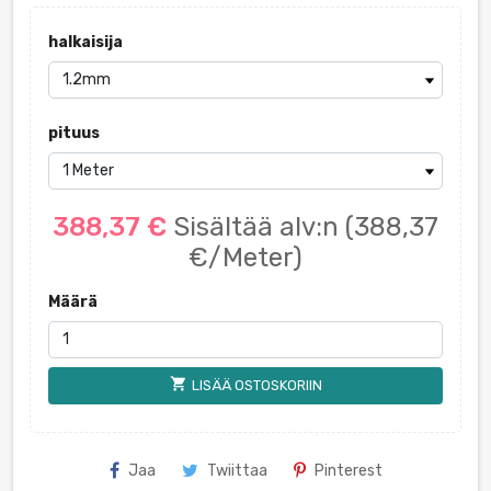
halkaisija
pituus
388,37 €
Sisältää alv:n
(388,37
€/Meter)
Määrä
shopping_cart
LISÄÄ OSTOSKORIIN
Jaa
Twiittaa
Pinterest