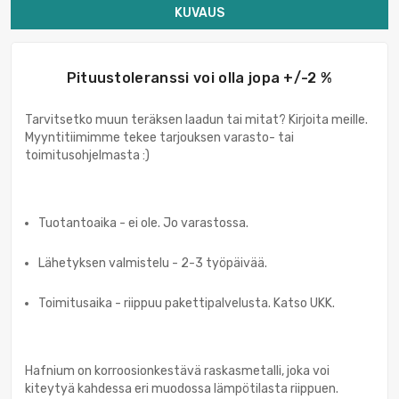
KUVAUS
Pituustoleranssi voi olla jopa +/-2 %
Tarvitsetko muun teräksen laadun tai mitat? Kirjoita meille.
Myyntitiimimme tekee tarjouksen varasto- tai
toimitusohjelmasta :)
Tuotantoaika - ei ole. Jo varastossa.
Lähetyksen valmistelu - 2-3 työpäivää.
Toimitusaika - riippuu pakettipalvelusta. Katso UKK.
Hafnium on korroosionkestävä raskasmetalli, joka voi
kiteytyä kahdessa eri muodossa lämpötilasta riippuen.