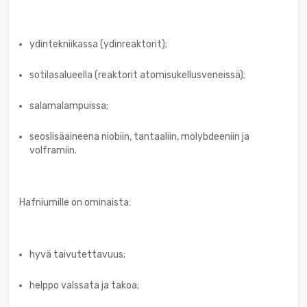
ydintekniikassa (ydinreaktorit);
sotilasalueella (reaktorit atomisukellusveneissä);
salamalampuissa;
seoslisäaineena niobiin, tantaaliin, molybdeeniin ja
volframiin.
Hafniumille on ominaista:
hyvä taivutettavuus;
helppo valssata ja takoa;