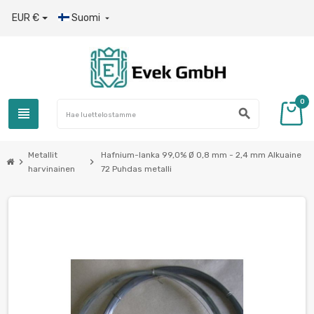
EUR €
Suomi

0
view_headline
search
Metallit
Hafnium-lanka 99,0% Ø 0,8 mm - 2,4 mm Alkuaine
chevron_right
chevron_right
harvinainen
72 Puhdas metalli