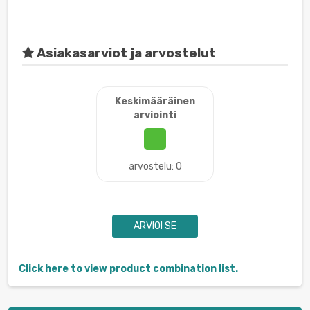
Asiakasarviot ja arvostelut
Keskimääräinen
arviointi
arvostelu: 0
ARVIOI SE
Click here to view product combination list.