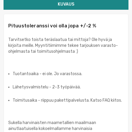
KUVAUS
Pituustoleranssi voi olla jopa +/-2 %
Tarvitsetko toista teräslaatua tai mittoja? Ole hyvä ja
kirjoita meille. Myyntitiimimme tekee tarjouksen varasto-
ohjelmasta tai toimitusohjelmasta :)
Tuotantoaika - ei ole. Jo varastossa.
Lähetysvalmistelu - 2-3 työpäivää.
Toimitusaika - riippuu pakettipalvelusta. Katso FAQ kiitos.
Sukella harvinaisten maametallien maailmaan
ainutlaatuisella kokoelmallamme harvinaisia