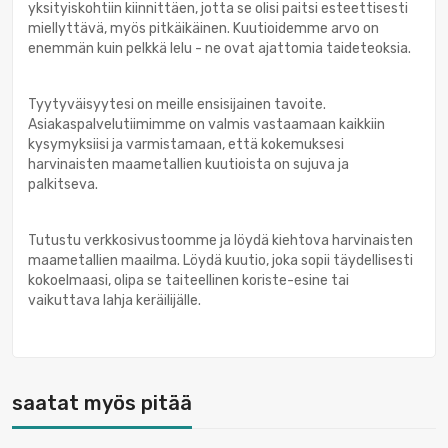
yksityiskohtiin kiinnittäen, jotta se olisi paitsi esteettisesti
miellyttävä, myös pitkäikäinen. Kuutioidemme arvo on
enemmän kuin pelkkä lelu - ne ovat ajattomia taideteoksia.
Tyytyväisyytesi on meille ensisijainen tavoite.
Asiakaspalvelutiimimme on valmis vastaamaan kaikkiin
kysymyksiisi ja varmistamaan, että kokemuksesi
harvinaisten maametallien kuutioista on sujuva ja
palkitseva.
Tutustu verkkosivustoomme ja löydä kiehtova harvinaisten
maametallien maailma. Löydä kuutio, joka sopii täydellisesti
kokoelmaasi, olipa se taiteellinen koriste-esine tai
vaikuttava lahja keräilijälle.
saatat myös pitää