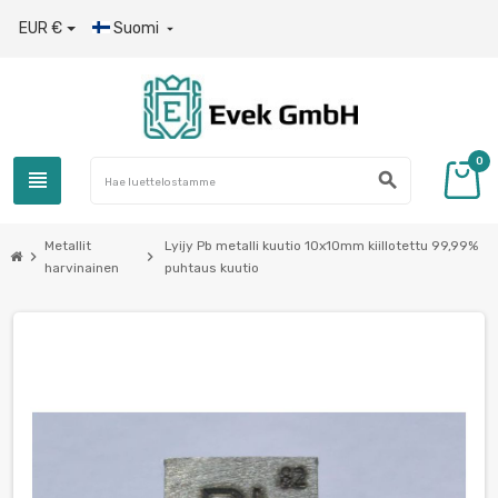
EUR €
Suomi

0
view_headline
search
Metallit
Lyijy Pb metalli kuutio 10x10mm kiillotettu 99,99%
chevron_right
chevron_right
harvinainen
puhtaus kuutio