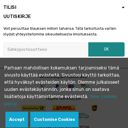
TILISI
UUTISKIRJE
Voit peruuttaa tilauksen milloin tahansa. Tätä tarkoitusta varten
löydät yhteystietomme oikeudellisesta ilmoituksesta.
OK
Parhaan mahdollisen kokemuksen tarjoamiseksi tämä
sivusto käyttää evästeitä. Sivustosi käyttö tarkoittaa,
Verkkokaupan maksutavat
että hyväksyt evästeiden käytön. Olemme julkaisseet
uuden evästekäytännön, jonka sinun on saatava
lisätietoja käyttämistämme evästeistä.
View cookies
Nopea toimitus per
policy.
Accept
Customise Cookies
© Evek GmbH 2008 - 2026