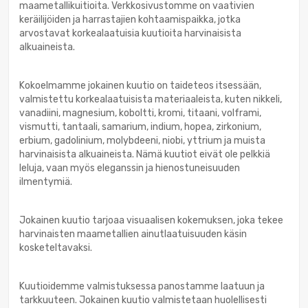
maametallikuitioita. Verkkosivustomme on vaativien
keräilijöiden ja harrastajien kohtaamispaikka, jotka
arvostavat korkealaatuisia kuutioita harvinaisista
alkuaineista.
Kokoelmamme jokainen kuutio on taideteos itsessään,
valmistettu korkealaatuisista materiaaleista, kuten nikkeli,
vanadiini, magnesium, koboltti, kromi, titaani, volframi,
vismutti, tantaali, samarium, indium, hopea, zirkonium,
erbium, gadolinium, molybdeeni, niobi, yttrium ja muista
harvinaisista alkuaineista. Nämä kuutiot eivät ole pelkkiä
leluja, vaan myös eleganssin ja hienostuneisuuden
ilmentymiä.
Jokainen kuutio tarjoaa visuaalisen kokemuksen, joka tekee
harvinaisten maametallien ainutlaatuisuuden käsin
kosketeltavaksi.
Kuutioidemme valmistuksessa panostamme laatuun ja
tarkkuuteen. Jokainen kuutio valmistetaan huolellisesti