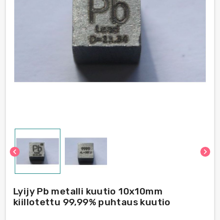
chevron_left
chevron_right
Lyijy Pb metalli kuutio 10x10mm
kiillotettu 99,99% puhtaus kuutio