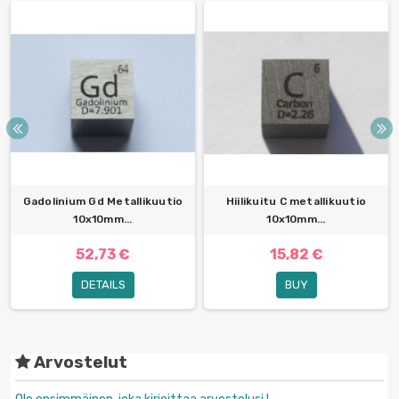
Gadolinium Gd Metallikuutio
Hiilikuitu C metallikuutio
10x10mm...
10x10mm...
52,73 €
15,82 €
DETAILS
BUY
Arvostelut