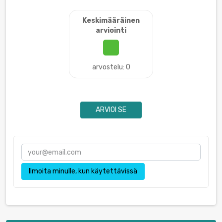
Keskimääräinen
arviointi
arvostelu: 0
ARVIOI SE
Ilmoita minulle, kun käytettävissä