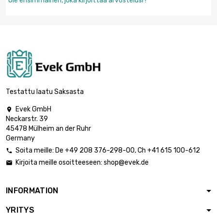
Ole ensimmäinen, joka kirjoittaa arvostelusi !
Testattu laatu Saksasta
Evek GmbH

Neckarstr. 39
45478 Mülheim an der Ruhr
Germany
Soita meille:
De
+49 208 376-298-00
, Ch
+41 615 100-612

Kirjoita meille osoitteeseen:
shop@evek.de

INFORMATION
YRITYS