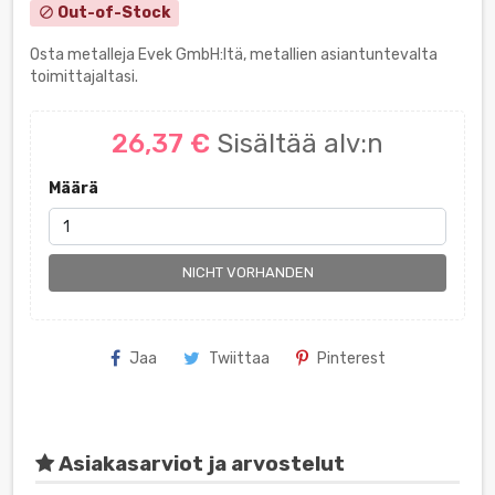
Out-of-Stock
block
Osta metalleja Evek GmbH:ltä, metallien asiantuntevalta
toimittajaltasi.
26,37 €
Sisältää alv:n
Määrä
NICHT VORHANDEN
Jaa
Twiittaa
Pinterest
Asiakasarviot ja arvostelut