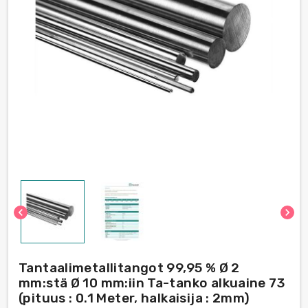
chevron_left
chevron_right
Tantaalimetallitangot 99,95 % Ø 2
mm:stä Ø 10 mm:iin Ta-tanko alkuaine 73
(pituus : 0.1 Meter, halkaisija : 2mm)