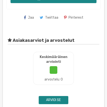
Jaa
Twiittaa
Pinterest
Asiakasarviot ja arvostelut
Keskimääräinen
arviointi
arvostelu: 0
ARVIOI SE