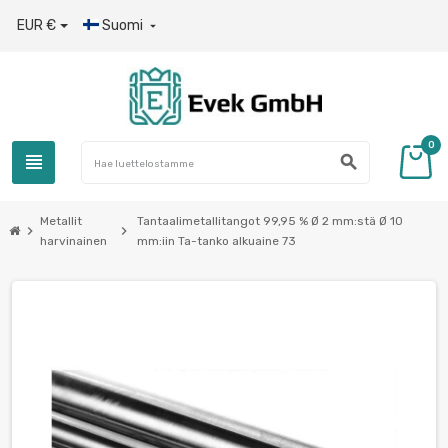
EUR €
Suomi

0
view_headline
search
Metallit
Tantaalimetallitangot 99,95 % Ø 2 mm:stä Ø 10
chevron_right
chevron_right
harvinainen
mm:iin Ta-tanko alkuaine 73