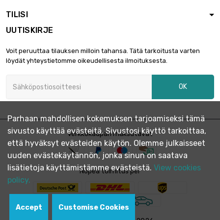
933,95 €
halkaisija : 3mm
TILISI
UUTISKIRJE
pituus : 0.75 Meter

1 337,23 €
Voit peruuttaa tilauksen milloin tahansa. Tätä tarkoitusta varten
halkaisija : 3mm
löydät yhteystietomme oikeudellisesta ilmoituksesta.
OK
pituus : 1 Meter

1 698,07 €
halkaisija : 3mm
Parhaan mahdollisen kokemuksen tarjoamiseksi tämä
sivusto käyttää evästeitä. Sivustosi käyttö tarkoittaa,
pituus : 0.1 Meter
Verkkokaupan maksutavat

707,52 €
että hyväksyt evästeiden käytön. Olemme julkaisseet
halkaisija : 5mm
uuden evästekäytännön, jonka sinun on saatava
lisätietoja käyttämistämme evästeistä.
View cookies
Nopea toimitus per
pituus : 0.2 Meter
policy.

1 273,54 €
halkaisija : 5mm
Accept
Customise Cookies