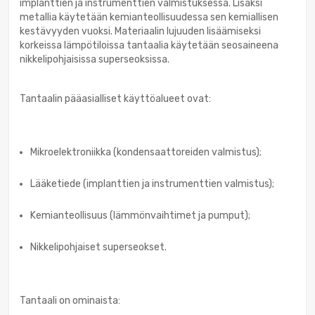
implanttien ja instrumenttien valmistuksessa. Lisäksi
metallia käytetään kemianteollisuudessa sen kemiallisen
kestävyyden vuoksi. Materiaalin lujuuden lisäämiseksi
korkeissa lämpötiloissa tantaalia käytetään seosaineena
nikkelipohjaisissa superseoksissa.
Tantaalin pääasialliset käyttöalueet ovat:
Mikroelektroniikka (kondensaattoreiden valmistus);
Lääketiede (implanttien ja instrumenttien valmistus);
Kemianteollisuus (lämmönvaihtimet ja pumput);
Nikkelipohjaiset superseokset.
Tantaali on ominaista: