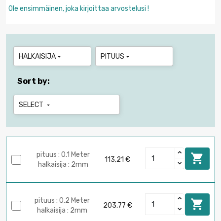
Ole ensimmäinen, joka kirjoittaa arvostelusi !
HALKAISIJA
PITUUS


Sort by:
SELECT

pituus : 0.1 Meter

113,21 €
halkaisija : 2mm
pituus : 0.2 Meter

203,77 €
halkaisija : 2mm