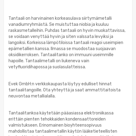
Tantaali on harvinainen korkeasulava siirtymämetalli
vanadiumryhmästä. Se muistuttaa niobia ja kuuluu
raskasmetalleihin. Puhdas tantaali on hyvin muokattavissa,
se voidaan venyttää hyvin ja siten valssata levyiksi ja
langoiksi. Korkeissa lämpötiloissa tantaali reagoi useimpien
epämetallien kanssa. Ilmassa se muodostaa suojaavan
oksidikerroksen. Tantaalitanko on immuuni useimmille
hapoille. Tantaalimetalli on liukeneva vain
vetyfluoridihapossa ja suolasulatteissa.
Evek GmbH:n verkkokaupasta löytyy edulliset hinnat
tantaalitangoille. Ota yhteyttä ja saat ammattitaitoista
neuvontaa metallialalla.
Tantaalitankoa käytetään pääasiassa elektroniikassa
erittäin pienten tehokkaiden kondensaattoreiden
valmistukseen. Erinomainen bioyhteensopivuus
mahdollistaa tantaalimetallin käytön lääketieteellisten