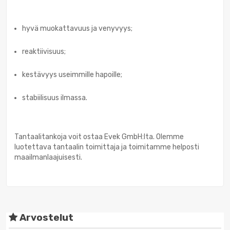
hyvä muokattavuus ja venyvyys;
reaktiivisuus;
kestävyys useimmille hapoille;
stabiilisuus ilmassa.
Tantaalitankoja voit ostaa Evek GmbH:lta. Olemme
luotettava tantaalin toimittaja ja toimitamme helposti
maailmanlaajuisesti.
Arvostelut