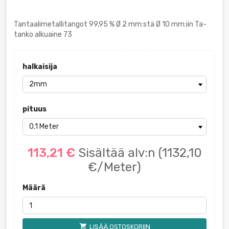
Tantaalimetallitangot 99,95 % Ø 2 mm:stä Ø 10 mm:iin Ta-
tanko alkuaine 73
halkaisija
pituus
113,21 €
Sisältää alv:n
(1132,10
€/Meter)
Määrä
shopping_cart
LISÄÄ OSTOSKORIIN