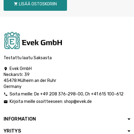
LISÄÄ OSTOSKORIIN

pituus : 0.1 Meter

254,70 €
halkaisija : 3mm
pituus : 0.2 Meter

458,48 €
halkaisija : 3mm
Testattu laatu Saksasta
Evek GmbH

Neckarstr. 39
pituus : 0.3 Meter

611,31 €
45478 Mülheim an der Ruhr
halkaisija : 3mm
Germany
Soita meille:
De
+49 208 376-298-00
, Ch
+41 615 100-612

Kirjoita meille osoitteeseen:
shop@evek.de

pituus : 0.4 Meter

781,11 €
halkaisija : 3mm
INFORMATION
YRITYS
pituus : 0.5 Meter
