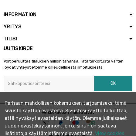

11,56 €
halkaisija : 1.6mm
INFORMATION
YRITYS
pituus : 10 Meter

20,23 €
halkaisija : 1.6mm
TILISI
UUTISKIRJE
pituus : 25 Meter

43,34 €
Voit peruuttaa tilauksen milloin tahansa. Tätä tarkoitusta varten
halkaisija : 1.6mm
löydät yhteystietomme oikeudellisesta ilmoituksesta.
OK
pituus : 50 Meter

72,23 €
halkaisija : 1.6mm
Parhaan mahdollisen kokemuksen tarjoamiseksi tämä
sivusto käyttää evästeitä. Sivustosi käyttö tarkoittaa,
pituus : 100 Meter
Verkkokaupan maksutavat

141,58 €
että hyväksyt evästeiden käytön. Olemme julkaisseet
halkaisija : 1.6mm
uuden evästekäytännön, jonka sinun on saatava
lisätietoja käyttämistämme evästeistä.
View cookies
Nopea toimitus per