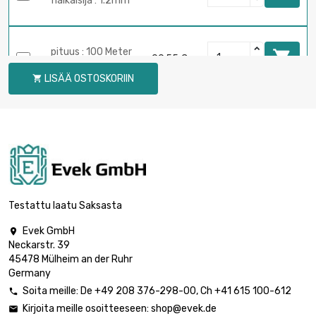
halkaisija : 1.2mm
pituus : 100 Meter

99,55 €
halkaisija : 1.2mm
LISÄÄ OSTOSKORIIN

pituus : 250 Meter

243,78 €
halkaisija : 1.2mm
pituus : 1 Meter

6,22 €
halkaisija : 1.6mm
Testattu laatu Saksasta
Evek GmbH

Neckarstr. 39
pituus : 2 Meter

6,22 €
45478 Mülheim an der Ruhr
halkaisija : 1.6mm
Germany
Soita meille:
De
+49 208 376-298-00
, Ch
+41 615 100-612

Kirjoita meille osoitteeseen:
shop@evek.de

pituus : 5 Meter