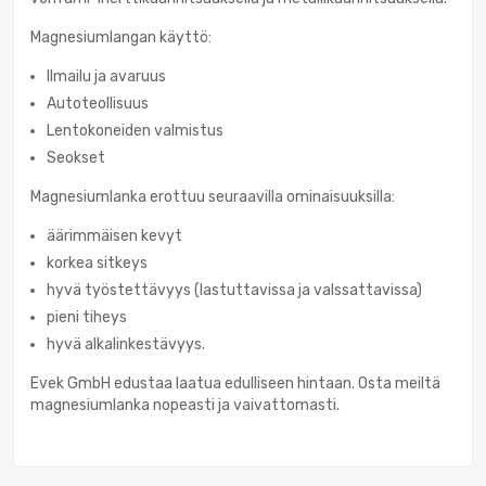
Magnesiumlangan käyttö:
Ilmailu ja avaruus
Autoteollisuus
Lentokoneiden valmistus
Seokset
Magnesiumlanka erottuu seuraavilla ominaisuuksilla:
äärimmäisen kevyt
korkea sitkeys
hyvä työstettävyys (lastuttavissa ja valssattavissa)
pieni tiheys
hyvä alkalinkestävyys.
Evek GmbH edustaa laatua edulliseen hintaan. Osta meiltä
magnesiumlanka nopeasti ja vaivattomasti.