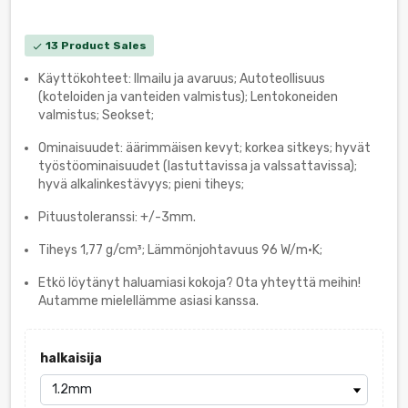
13 Product Sales
check
Käyttökohteet: Ilmailu ja avaruus; Autoteollisuus
(koteloiden ja vanteiden valmistus); Lentokoneiden
valmistus; Seokset;
Ominaisuudet: äärimmäisen kevyt; korkea sitkeys; hyvät
työstöominaisuudet (lastuttavissa ja valssattavissa);
hyvä alkalinkestävyys; pieni tiheys;
Pituustoleranssi: +/-3mm.
Tiheys 1,77 g/cm³; Lämmönjohtavuus 96 W/m·K;
Etkö löytänyt haluamiasi kokoja? Ota yhteyttä meihin!
Autamme mielellämme asiasi kanssa.
halkaisija