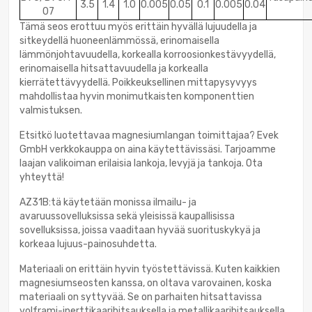
3.5
1.4
1.0
0.005
0.05
0.1
0.005
0.04
07
Tämä seos erottuu myös erittäin hyvällä lujuudella ja
sitkeydellä huoneenlämmössä, erinomaisella
lämmönjohtavuudella, korkealla korroosionkestävyydellä,
erinomaisella hitsattavuudella ja korkealla
kierrätettävyydellä. Poikkeuksellinen mittapysyvyys
mahdollistaa hyvin monimutkaisten komponenttien
valmistuksen.
Etsitkö luotettavaa magnesiumlangan toimittajaa? Evek
GmbH verkkokauppa on aina käytettävissäsi. Tarjoamme
laajan valikoiman erilaisia lankoja, levyjä ja tankoja. Ota
yhteyttä!
AZ31B:tä käytetään monissa ilmailu- ja
avaruussovelluksissa sekä yleisissä kaupallisissa
sovelluksissa, joissa vaaditaan hyvää suorituskykyä ja
korkeaa lujuus-painosuhdetta.
Materiaali on erittäin hyvin työstettävissä. Kuten kaikkien
magnesiumseosten kanssa, on oltava varovainen, koska
materiaali on syttyvää. Se on parhaiten hitsattavissa
volframi-inerttikaarihitsauksella ja metallikaarihitsauksella.