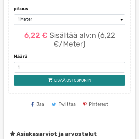
pituus
6,22 €
Sisältää alv:n
(6,22
€/Meter)
Määrä
shopping_cart
LISÄÄ OSTOSKORIIN
Jaa
Twiittaa
Pinterest
Asiakasarviot ja arvostelut