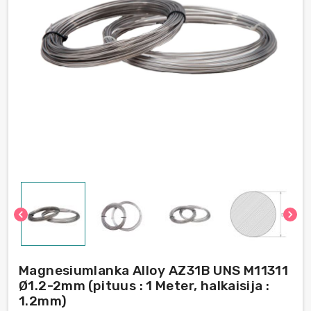
chevron_left
chevron_right
Magnesiumlanka Alloy AZ31B UNS M11311
Ø1.2-2mm (pituus : 1 Meter, halkaisija :
1.2mm)