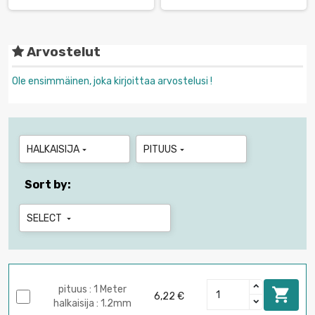
Arvostelut
Ole ensimmäinen, joka kirjoittaa arvostelusi !
HALKAISIJA
PITUUS


Sort by:
SELECT

pituus : 1 Meter

6,22 €
halkaisija : 1.2mm