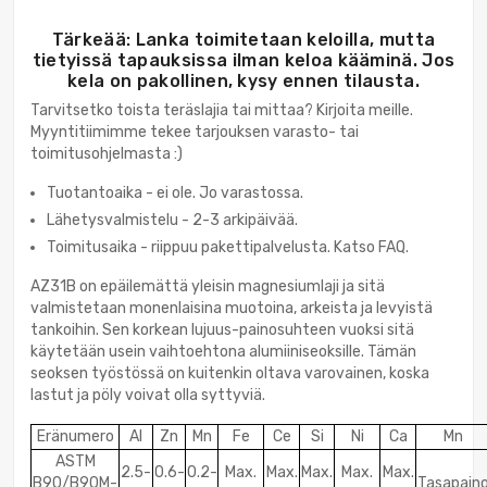
Tärkeää: Lanka toimitetaan keloilla, mutta
tietyissä tapauksissa ilman keloa kääminä. Jos
kela on pakollinen, kysy ennen tilausta.
Tarvitsetko toista teräslajia tai mittaa? Kirjoita meille.
Myyntitiimimme tekee tarjouksen varasto- tai
toimitusohjelmasta :)
Tuotantoaika - ei ole. Jo varastossa.
Lähetysvalmistelu - 2-3 arkipäivää.
Toimitusaika - riippuu pakettipalvelusta. Katso FAQ.
AZ31B on epäilemättä yleisin magnesiumlaji ja sitä
valmistetaan monenlaisina muotoina, arkeista ja levyistä
tankoihin. Sen korkean lujuus-painosuhteen vuoksi sitä
käytetään usein vaihtoehtona alumiiniseoksille. Tämän
seoksen työstössä on kuitenkin oltava varovainen, koska
lastut ja pöly voivat olla syttyviä.
Eränumero
Al
Zn
Mn
Fe
Ce
Si
Ni
Ca
Mn
ASTM
2.5-
0.6-
0.2-
Max.
Max.
Max.
Max.
Max.
B90/B90M-
Tasapain