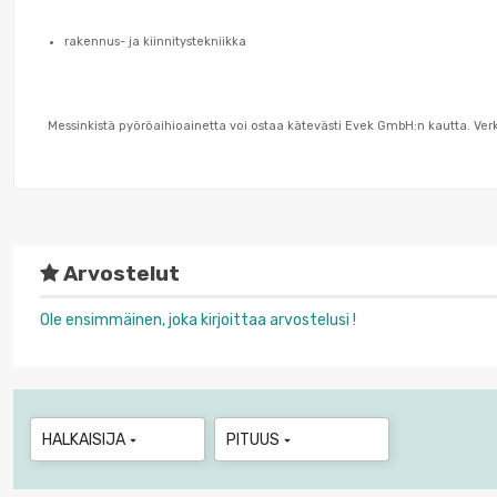
rakennus- ja kiinnitystekniikka
Messinkistä pyöröaihioainetta voi ostaa kätevästi Evek GmbH:n kautta. Ve
Arvostelut
Ole ensimmäinen, joka kirjoittaa arvostelusi !
HALKAISIJA
PITUUS

