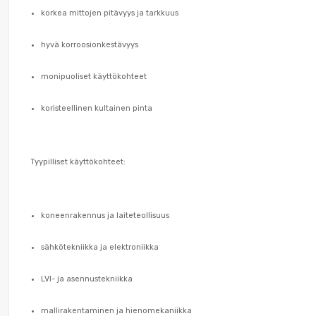
korkea mittojen pitävyys ja tarkkuus
hyvä korroosionkestävyys
monipuoliset käyttökohteet
koristeellinen kultainen pinta
Tyypilliset käyttökohteet:
koneenrakennus ja laiteteollisuus
sähkötekniikka ja elektroniikka
LVI- ja asennustekniikka
mallirakentaminen ja hienomekaniikka