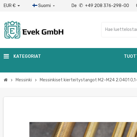
✆
EUR €
Suomi
De
+49 208 376-298-00

KATEGORIAT
TUOT
Messinki
Messinkiset kierteitystangot M2–M24 2.0401 0,1–
chevron_right
chevron_right