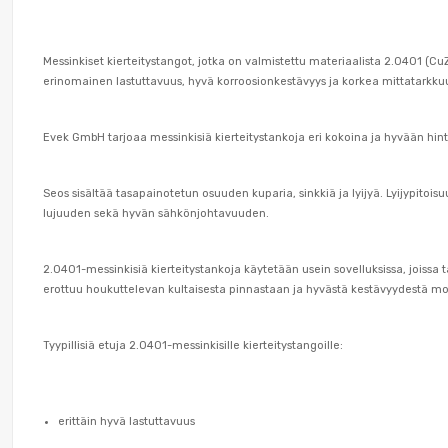
Messinkiset kierteitystangot, jotka on valmistettu materiaalista 2.0401 (
erinomainen lastuttavuus, hyvä korroosionkestävyys ja korkea mittatarkkuus.
Evek GmbH tarjoaa messinkisiä kierteitystankoja eri kokoina ja hyvään h
Seos sisältää tasapainotetun osuuden kuparia, sinkkiä ja lyijyä. Lyijypito
lujuuden sekä hyvän sähkönjohtavuuden.
2.0401-messinkisiä kierteitystankoja käytetään usein sovelluksissa, joissa
erottuu houkuttelevan kultaisesta pinnastaan ja hyvästä kestävyydestä mo
Tyypillisiä etuja 2.0401-messinkisille kierteitystangoille:
erittäin hyvä lastuttavuus