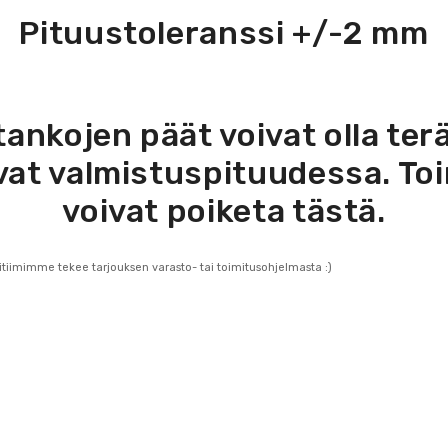
Pituustoleranssi +/-2 mm
ankojen päät voivat olla teräv
vat valmistuspituudessa. Toi
voivat poiketa tästä.
titiimimme tekee tarjouksen varasto- tai toimitusohjelmasta :)