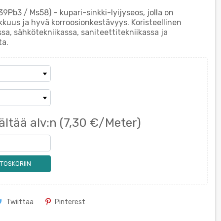
Pb3 / Ms58) – kupari-sinkki-lyijyseos, jolla on
kuus ja hyvä korroosionkestävyys. Koristeellinen
a, sähkötekniikassa, saniteettitekniikassa ja
ta.
ältää alv:n
(7,30 €/Meter)
TOSKORIIN
Twiittaa
Pinterest