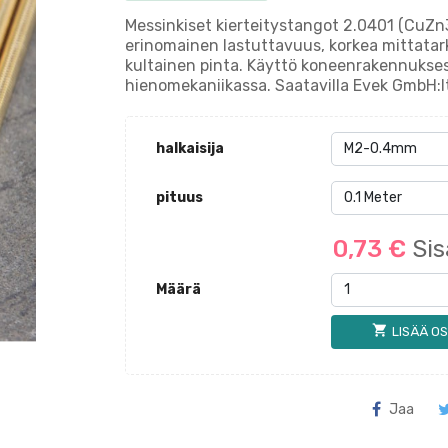
Messinkiset kierteitystangot 2.0401 (CuZn39
erinomainen lastuttavuus, korkea mittatark
kultainen pinta. Käyttö koneenrakennuksess
hienomekaniikassa. Saatavilla Evek GmbH:l
halkaisija
pituus
0,73 €
Sis
Määrä
shopping_cart
LISÄÄ OS
Jaa