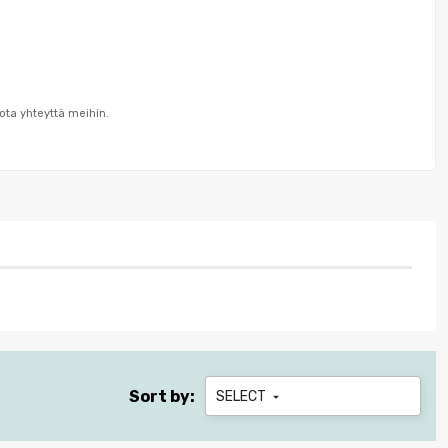
ota yhteyttä meihin.
Sort by:
SELECT
