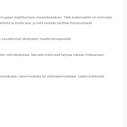
nnusalan käytetyimpiin messinkiseoksiin. Tälle materiaalille on ominaista
rteitä ja muita osia, ja niitä voidaan käyttää monipuolisesti.
e vaivattoman lähetyksen maailmanlaajuisesti.
en osien valmistuksessa. Samalla materiaali tarjoaa vakaan mekaanisen
kaniikassa, rakennusalalla tai sähköasennuksissa. Lisäksi materiaali