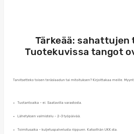
Tärkeää: sahattujen t
Tuotekuvissa tangot o
Tarvitsetteko toisen teräslaadun tai mitoituksen? Kirjoittakaa meille. Myyn
Tuotantoaika – ei. Saatavilla varastosta.
Lähetyksen valmistelu – 2–3 työpäivää.
Toimitusaika – kuljetuspalvelusta riippuen. Katsothän UKK:sta.