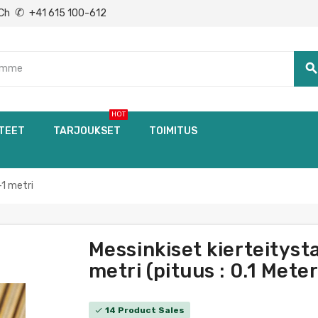
✆
Ch
+41 615 100-612
searc
HOT
TEET
TARJOUKSET
TOIMITUS
1 metri
Messinkiset kierteitys
metri (pituus : 0.1 Mete
14 Product Sales
check