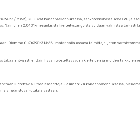
CuZn39Pb3 / Ms58), kuuluvat koneenrakennuksessa, sähkötekniikassa sekä LVI- ja ase
 Näin ollen 2.0401-messinkisistä kierteitystangoista voidaan valmistaa tarkasti kie
intaan. Olemme CuZn39Pb3 Ms58 -materiaalin osaava toimittaja, joten varmistamm
isuus takaa erityisesti erittäin hyvän työstettävyyden kierteiden ja muiden tarkkoj
 tarvitaan luotettavia liitoselementtejä – esimerkiksi koneenrakennuksessa, hienome
nia ympäristövaikutuksia vastaan.