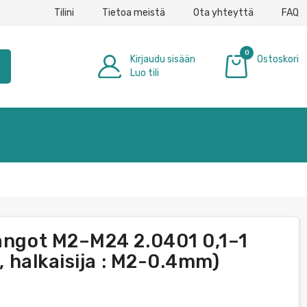
Tilini
Tietoa meistä
Ota yhteyttä
FAQ
0
Kirjaudu sisään
Ostoskori
h
Luo tili
0,00 €
tangot M2–M24 2.0401 0,1–1
r, halkaisija : M2-0.4mm)