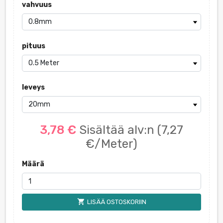
vahvuus
pituus
leveys
3,78 €
Sisältää alv:n
(7,27
€/Meter)
Määrä
shopping_cart
LISÄÄ OSTOSKORIIN