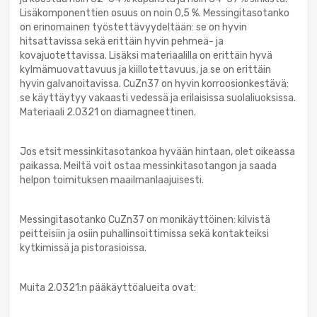
Lisäkomponenttien osuus on noin 0,5 %. Messingitasotanko
on erinomainen työstettävyydeltään: se on hyvin
hitsattavissa sekä erittäin hyvin pehmeä- ja
kovajuotettavissa. Lisäksi materiaalilla on erittäin hyvä
kylmämuovattavuus ja kiillotettavuus, ja se on erittäin
hyvin galvanoitavissa. CuZn37 on hyvin korroosionkestävä:
se käyttäytyy vakaasti vedessä ja erilaisissa suolaliuoksissa.
Materiaali 2.0321 on diamagneettinen.
Jos etsit messinkitasotankoa hyvään hintaan, olet oikeassa
paikassa. Meiltä voit ostaa messinkitasotangon ja saada
helpon toimituksen maailmanlaajuisesti.
Messingitasotanko CuZn37 on monikäyttöinen: kilvistä
peitteisiin ja osiin puhallinsoittimissa sekä kontakteiksi
kytkimissä ja pistorasioissa.
Muita 2.0321:n pääkäyttöalueita ovat: