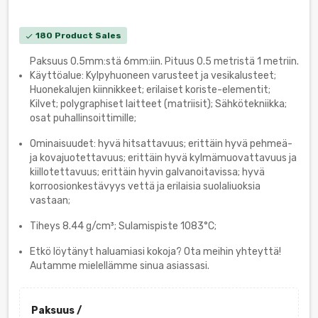
180 Product Sales
check
Paksuus 0.5mm:stä 6mm:iin. Pituus 0.5 metristä 1 metriin.
Käyttöalue: Kylpyhuoneen varusteet ja vesikalusteet;
Huonekalujen kiinnikkeet; erilaiset koriste-elementit;
Kilvet; polygraphiset laitteet (matriisit); Sähkötekniikka;
osat puhallinsoittimille;
Ominaisuudet: hyvä hitsattavuus; erittäin hyvä pehmeä-
ja kovajuotettavuus; erittäin hyvä kylmämuovattavuus ja
kiillotettavuus; erittäin hyvin galvanoitavissa; hyvä
korroosionkestävyys vettä ja erilaisia suolaliuoksia
vastaan;
Tiheys 8.44 g/cm³; Sulamispiste 1083°C;
Etkö löytänyt haluamiasi kokoja? Ota meihin yhteyttä!
Autamme mielellämme sinua asiassasi.
Paksuus /