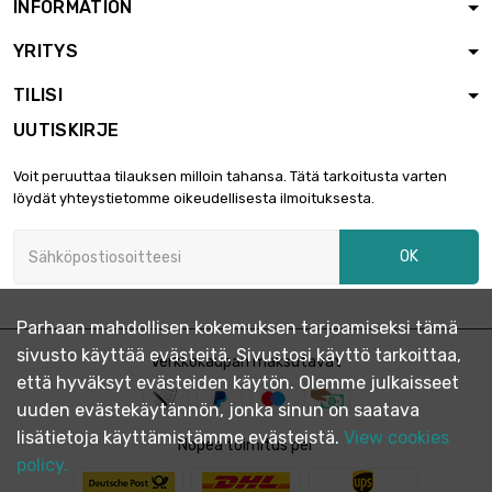
INFORMATION
pituus : 1 Meter
YRITYS
Paksuus / vahvuus :

12,32 €
1mm
TILISI
leveys : 25mm
UUTISKIRJE
pituus : 0.5 Meter
Paksuus / vahvuus :

8,84 €
Voit peruuttaa tilauksen milloin tahansa. Tätä tarkoitusta varten
1.5mm
löydät yhteystietomme oikeudellisesta ilmoituksesta.
leveys : 25mm
pituus : 1 Meter
OK
Paksuus / vahvuus :

17,68 €
1.5mm
leveys : 25mm
Parhaan mahdollisen kokemuksen tarjoamiseksi tämä
pituus : 0.5 Meter
sivusto käyttää evästeitä. Sivustosi käyttö tarkoittaa,
Paksuus / vahvuus :
Verkkokaupan maksutavat

4,87 €
että hyväksyt evästeiden käytön. Olemme julkaisseet
0.5mm
leveys : 30mm
uuden evästekäytännön, jonka sinun on saatava
lisätietoja käyttämistämme evästeistä.
View cookies
pituus : 1 Meter
Nopea toimitus per
Paksuus / vahvuus :
policy.

9,74 €
0.5mm