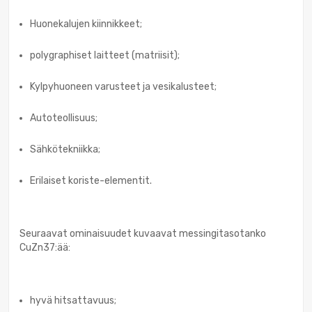
Huonekalujen kiinnikkeet;
polygraphiset laitteet (matriisit);
Kylpyhuoneen varusteet ja vesikalusteet;
Autoteollisuus;
Sähkötekniikka;
Erilaiset koriste-elementit.
Seuraavat ominaisuudet kuvaavat messingitasotanko
CuZn37:ää:
hyvä hitsattavuus;