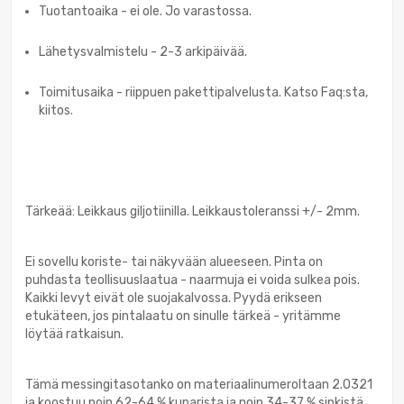
Tuotantoaika - ei ole. Jo varastossa.
Lähetysvalmistelu - 2-3 arkipäivää.
Toimitusaika - riippuen pakettipalvelusta. Katso Faq:sta,
kiitos.
Tärkeää: Leikkaus giljotiinilla. Leikkaustoleranssi +/- 2mm.
Ei sovellu koriste- tai näkyvään alueeseen. Pinta on
puhdasta teollisuuslaatua - naarmuja ei voida sulkea pois.
Kaikki levyt eivät ole suojakalvossa. Pyydä erikseen
etukäteen, jos pintalaatu on sinulle tärkeä - yritämme
löytää ratkaisun.
Tämä messingitasotanko on materiaalinumeroltaan 2.0321
ja koostuu noin 62-64 % kuparista ja noin 34-37 % sinkistä.