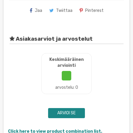
Jaa
Twiittaa
Pinterest
Asiakasarviot ja arvostelut
Keskimääräinen
arviointi
arvostelu: 0
ARVIOI SE
Click here to view product combination list.