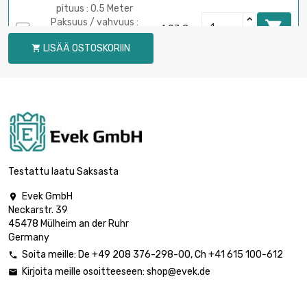
pituus : 0.5 Meter
Paksuus / vahvuus :

4,07 €
0.5mm
LISÄÄ OSTOSKORIIN

leveys : 25mm
pituus : 1 Meter
Paksuus / vahvuus :

8,12 €
0.5mm
leveys : 25mm
pituus : 0.5 Meter
Paksuus / vahvuus :

4,72 €
0.8mm
Testattu laatu Saksasta
leveys : 25mm
Evek GmbH

pituus : 1 Meter
Neckarstr. 39
Paksuus / vahvuus :

9,43 €
45478 Mülheim an der Ruhr
0.8mm
Germany
leveys : 25mm
Soita meille:
De
+49 208 376-298-00
, Ch
+41 615 100-612

pituus : 0.5 Meter
Kirjoita meille osoitteeseen:
shop@evek.de

Paksuus / vahvuus :

6,16 €
1mm
leveys : 25mm