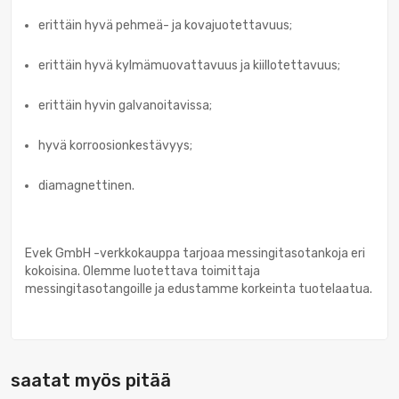
erittäin hyvä pehmeä- ja kovajuotettavuus;
erittäin hyvä kylmämuovattavuus ja kiillotettavuus;
erittäin hyvin galvanoitavissa;
hyvä korroosionkestävyys;
diamagnettinen.
Evek GmbH -verkkokauppa tarjoaa messingitasotankoja eri
kokoisina. Olemme luotettava toimittaja
messingitasotangoille ja edustamme korkeinta tuotelaatua.
saatat myös pitää