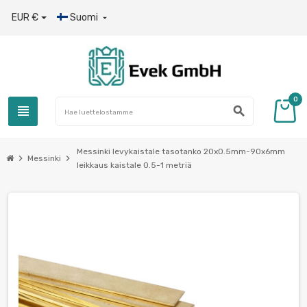
EUR €
Suomi

0
view_headline
search
Messinki levykaistale tasotanko 20x0.5mm-90x6mm
chevron_right
chevron_right
Messinki
leikkaus kaistale 0.5-1 metriä