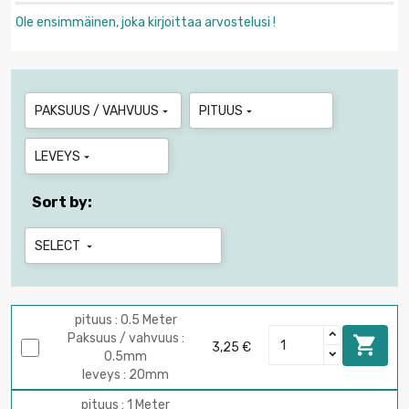
Ole ensimmäinen, joka kirjoittaa arvostelusi !
PAKSUUS / VAHVUUS
PITUUS


LEVEYS

Sort by:
SELECT

pituus : 0.5 Meter
Paksuus / vahvuus :

3,25 €
0.5mm
leveys : 20mm
pituus : 1 Meter