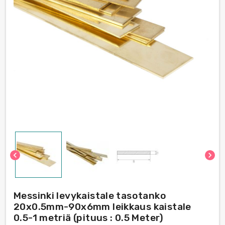
chevron_left
chevron_right
Messinki levykaistale tasotanko
20x0.5mm-90x6mm leikkaus kaistale
0.5-1 metriä (pituus : 0.5 Meter)