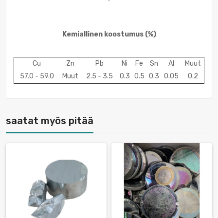
Kemiallinen koostumus
(%)
Cu
Zn
Pb
Ni
Fe
Sn
Al
Muut
57.0 - 59.0
Muut
2.5 - 3.5
0.3
0.5
0.3
0.05
0.2
saatat myös pitää