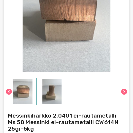
chevron_left
chevron_right
Messinkiharkko 2.0401 ei-rautametalli
Ms 58 Messinki ei-rautametalli CW614N
25gr-5kg