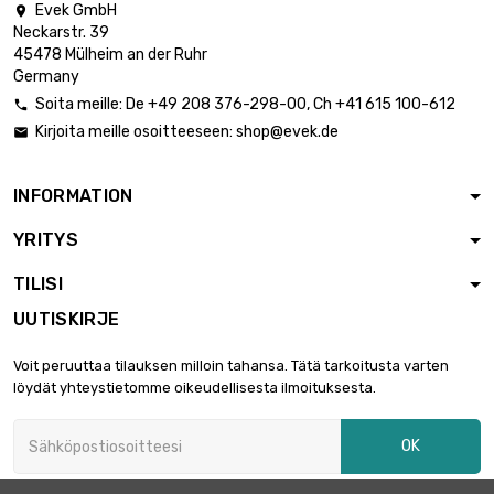
Evek GmbH

Neckarstr. 39
45478 Mülheim an der Ruhr
Germany
Soita meille:
De
+49 208 376-298-00
, Ch
+41 615 100-612

Kirjoita meille osoitteeseen:
shop@evek.de

INFORMATION
YRITYS
TILISI
UUTISKIRJE
Voit peruuttaa tilauksen milloin tahansa. Tätä tarkoitusta varten
löydät yhteystietomme oikeudellisesta ilmoituksesta.
OK