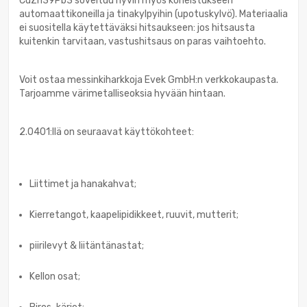
CuZn39Pb3 soveltuu hyvin myös koneistukseen
automaattikoneilla ja tinakylpyihin (upotuskylvö). Materiaalia
ei suositella käytettäväksi hitsaukseen: jos hitsausta
kuitenkin tarvitaan, vastushitsaus on paras vaihtoehto.
Voit ostaa messinkiharkkoja Evek GmbH:n verkkokaupasta.
Tarjoamme värimetalliseoksia hyvään hintaan.
2.0401:llä on seuraavat käyttökohteet:
Liittimet ja hanakahvat;
Kierretangot, kaapelipidikkeet, ruuvit, mutterit;
piirilevyt & liitäntänastat;
Kellon osat;