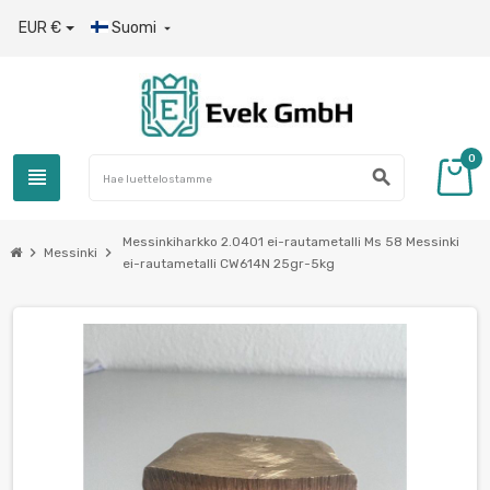
EUR €
Suomi

0
view_headline
search
Messinkiharkko 2.0401 ei-rautametalli Ms 58 Messinki
chevron_right
chevron_right
Messinki
ei-rautametalli CW614N 25gr-5kg