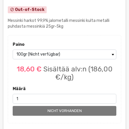
Out-of-Stock
block
Messinki harkot 99,9% jalometalli messinki kulta metalli
puhdasta messinkiä 25gr-5kg
Paino
18,60 €
Sisältää alv:n
(186,00
€/kg)
Määrä
NICHT VORHANDEN