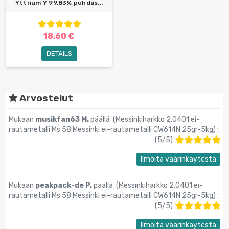
Yttrium Y 99,83% puhdas...
18,60 €
DETAILS
Arvostelut
Mukaan
musikfan63 M.
päällä (
Messinkiharkko 2.0401 ei-
rautametalli Ms 58 Messinki ei-rautametalli CW614N 25gr-5kg
) :
(
5
/
5
)
Ilmoita väärinkäytöstä
Mukaan
peakpack-de P.
päällä (
Messinkiharkko 2.0401 ei-
rautametalli Ms 58 Messinki ei-rautametalli CW614N 25gr-5kg
) :
(
5
/
5
)
Ilmoita väärinkäytöstä