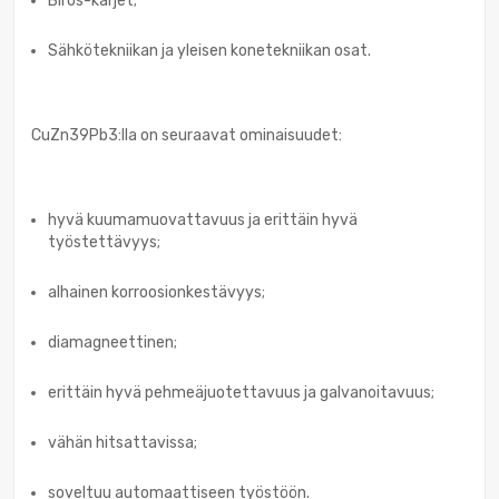
Biros-kärjet;
Sähkötekniikan ja yleisen konetekniikan osat.
CuZn39Pb3:lla on seuraavat ominaisuudet:
hyvä kuumamuovattavuus ja erittäin hyvä
työstettävyys;
alhainen korroosionkestävyys;
diamagneettinen;
erittäin hyvä pehmeäjuotettavuus ja galvanoitavuus;
vähän hitsattavissa;
soveltuu automaattiseen työstöön.