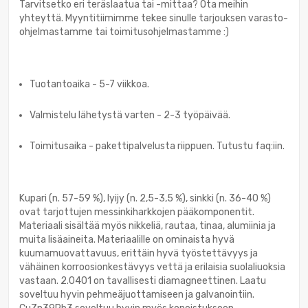
Tarvitsetko eri teräslaatua tai -mittaa? Ota meihin
yhteyttä. Myyntitiimimme tekee sinulle tarjouksen varasto-
ohjelmastamme tai toimitusohjelmastamme :)
Tuotantoaika - 5-7 viikkoa.
Valmistelu lähetystä varten - 2-3 työpäivää.
Toimitusaika - pakettipalvelusta riippuen. Tutustu faq:iin.
Kupari (n. 57-59 %), lyijy (n. 2,5-3,5 %), sinkki (n. 36-40 %)
ovat tarjottujen messinkiharkkojen pääkomponentit.
Materiaali sisältää myös nikkeliä, rautaa, tinaa, alumiinia ja
muita lisäaineita. Materiaalille on ominaista hyvä
kuumamuovattavuus, erittäin hyvä työstettävyys ja
vähäinen korroosionkestävyys vettä ja erilaisia suolaliuoksia
vastaan. 2.0401 on tavallisesti diamagneettinen. Laatu
soveltuu hyvin pehmeäjuottamiseen ja galvanointiin.