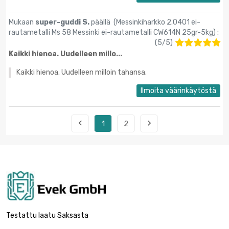
Mukaan
super-guddi S.
päällä (
Messinkiharkko 2.0401 ei-
rautametalli Ms 58 Messinki ei-rautametalli CW614N 25gr-5kg
) :
(
5
/
5
)
Kaikki hienoa. Uudelleen millo...
Kaikki hienoa. Uudelleen milloin tahansa.
Ilmoita väärinkäytöstä


1
2
Testattu laatu Saksasta