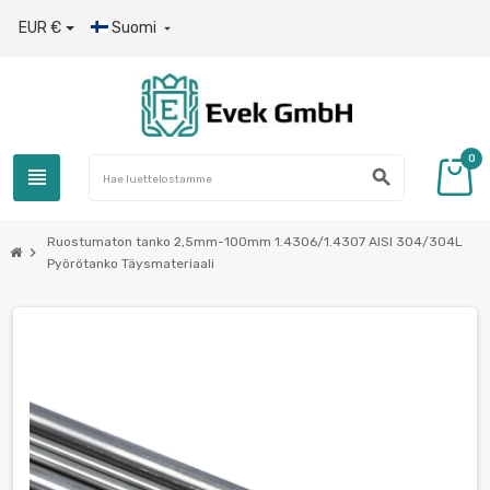
EUR €
Suomi

0
view_headline
search
Ruostumaton tanko 2,5mm-100mm 1.4306/1.4307 AISI 304/304L
chevron_right
Pyörötanko Täysmateriaali