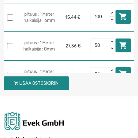
pituus : 1 Meter

15,44 €
halkaisija : 6mm
pituus : 1 Meter

27,36 €
halkaisija : 8mm
pituus : 1 Meter

42,80 €
halkaisija : 10mm
LISÄÄ OSTOSKORIIN

pituus : 1 Meter

33,63 €
halkaisija : 12mm
pituus : 1 Meter

45,81 €
halkaisija : 14mm