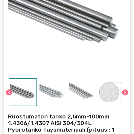
chevron_left
chevron_right
Ruostumaton tanko 2,5mm-100mm
1.4306/1.4307 AISI 304/304L
Pyörötanko Täysmateriaali (pituus : 1