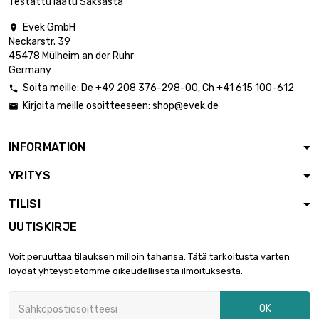
Testattu laatu Saksasta
Evek GmbH

Neckarstr. 39
pituus : 1 Meter

52,58 €
45478 Mülheim an der Ruhr
halkaisija : 15mm
Germany
Soita meille:
De
+49 208 376-298-00
, Ch
+41 615 100-612

Kirjoita meille osoitteeseen:
shop@evek.de

pituus : 1 Meter

59,86 €
halkaisija : 16mm
INFORMATION
YRITYS
pituus : 1 Meter

67,52 €
halkaisija : 17mm
TILISI
UUTISKIRJE
pituus : 1 Meter

75,68 €
Voit peruuttaa tilauksen milloin tahansa. Tätä tarkoitusta varten
halkaisija : 18mm
löydät yhteystietomme oikeudellisesta ilmoituksesta.
OK
pituus : 1 Meter

100,40 €