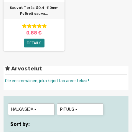
Sauvat Teräs Ø0.4-110mm
Pyöreä sauva...
0,88 €
DETAILS
Arvostelut
Ole ensimmäinen, joka kirjoittaa arvostelusi !
HALKAISIJA
PITUUS


Sort by: