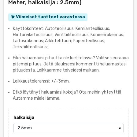
Meter, halkaisija : 2.5mm)
Viimeiset tuotteet varastossa
notifications_active
Käyttökohteet: Autoteollisuus; Kemianteollisuus;
Elintarviketeollisuus; Venttiiliteollisuus; Koneenrakennus;
Laitosrakennus; Arkkitehtuuri; Paperiteollisuus;
Tekstiiliteollisuus;
Eikö haluamaasi pituutta ole luettelossa? Valitse seuraava
pitempi pituus. Jätä tilaukseesi kommentti haluamastasi
pituudesta. Leikkaamme toiveidesi mukaan.
Leikkaustoleranssi: +/-3mm.
Etkö löytänyt haluamiasi kokoja? Ota meihin yhteyttä!
Autamme mielellämme.
halkaisija