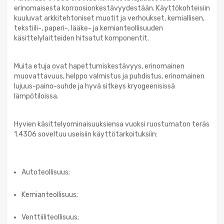
erinomaisesta korroosionkestävyydestään. Käyttökohteisiin
kuuluvat arkkitehtoniset muotit ja verhoukset, kemiallisen,
tekstiili-, paperi-, lääke- ja kemianteollisuuden
käsittelylaitteiden hitsatut komponentit.
Muita etuja ovat hapettumiskestävyys, erinomainen
muovattavuus, helppo valmistus ja puhdistus, erinomainen
lujuus-paino-suhde ja hyvä sitkeys kryogeenisissä
lämpötiloissa.
Hyvien käsittelyominaisuuksiensa vuoksi ruostumaton teräs
1.4306 soveltuu useisiin käyttötarkoituksiin:
Autoteollisuus;
Kemianteollisuus;
Venttiiliteollisuus;