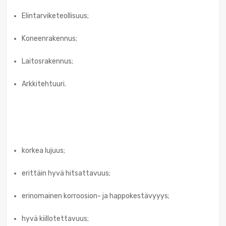
Elintarviketeollisuus;
Koneenrakennus;
Laitosrakennus;
Arkkitehtuuri.
korkea lujuus;
erittäin hyvä hitsattavuus;
erinomainen korroosion- ja happokestävyyys;
hyvä kiillotettavuus;