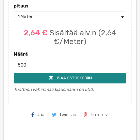
pituus
2,64 €
Sisältää alv:n
(2,64
€/Meter)
Määrä
shopping_cart
LISÄÄ OSTOSKORIIN
Tuotteen vähimmäistilausmäärä on 500.
Jaa
Twiittaa
Pinterest