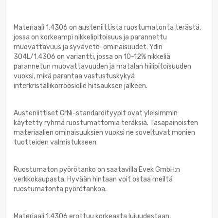
Materiaali 1.4306 on austeniittista ruostumatonta terästä,
jossa on korkeampi nikkelipitoisuus ja parannettu
muovattavuus ja syväveto-ominaisuudet. Ydin
304L/1.4306 on variantti, jossa on 10-12% nikkeliä
parannetun muovattavuuden ja matalan hiilipitoisuuden
vuoksi, mikä parantaa vastustuskykyä
interkristallikorroosiolle hitsauksen jälkeen.
Austeniittiset CrNi-standardityypit ovat yleisimmin
käytetty ryhmä ruostumattomia teräksiä. Tasapainoisten
materiaalien ominaisuuksien vuoksi ne soveltuvat monien
tuotteiden valmistukseen.
Ruostumaton pyörötanko on saatavilla Evek GmbH:n
verkkokaupasta. Hyvään hintaan voit ostaa meiltä
ruostumatonta pyörötankoa.
Materiaali 1.4306 erottuu korkeasta lujuudestaan,