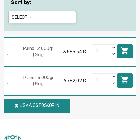
Sort by:
SELECT

Paino : 2 000gr

3 585,54 €
(2kg)
Paino : 5 000gr

6 782,02 €
(5kg)
LISÄÄ OSTOSKORIIN
