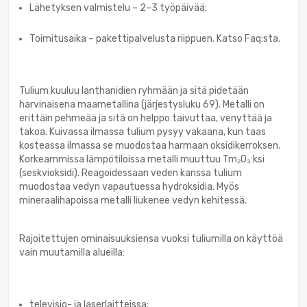
Lähetyksen valmistelu – 2–3 työpäivää;
Toimitusaika – pakettipalvelusta riippuen. Katso Faq:sta.
Tulium kuuluu lanthanidien ryhmään ja sitä pidetään
harvinaisena maametallina (järjestysluku 69). Metalli on
erittäin pehmeää ja sitä on helppo taivuttaa, venyttää ja
takoa. Kuivassa ilmassa tulium pysyy vakaana, kun taas
kosteassa ilmassa se muodostaa harmaan oksidikerroksen.
Korkeammissa lämpötiloissa metalli muuttuu Tm₂O₃:ksi
(seskvioksidi). Reagoidessaan veden kanssa tulium
muodostaa vedyn vapautuessa hydroksidia. Myös
mineraalihapoissa metalli liukenee vedyn kehitessä.
Rajoitettujen ominaisuuksiensa vuoksi tuliumilla on käyttöä
vain muutamilla alueilla:
televisio- ja laserlaitteissa;