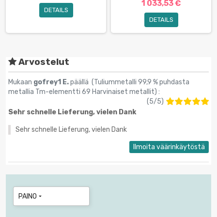
1 033,53 €
DETAILS
DETAILS
Arvostelut
Mukaan
gofrey1 E.
päällä (
Tuliummetalli 99,9 % puhdasta
metallia Tm-elementti 69 Harvinaiset metallit
) :
(
5
/
5
)
Sehr schnelle Lieferung, vielen Dank
Sehr schnelle Lieferung, vielen Dank
Ilmoita väärinkäytöstä
PAINO
