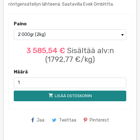
röntgensäteilyn lähteenä. Saatavilla Evek GmbH:lta.
Paino
3 585,54 €
Sisältää alv:n
(1792,77 €/kg)
Määrä
shopping_cart
LISÄÄ OSTOSKORIIN
Jaa
Twiittaa
Pinterest