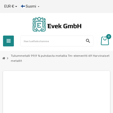
EUR €
Suomi

0
view_headline
search
Tuliummetalli 99,9 % puhdasta metallia Tm-elementti 69 Harvinaiset
chevron_right
metallit