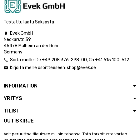
Testattu laatu Saksasta
Evek GmbH

Neckarstr. 39
45478 Mülheim an der Ruhr
Germany
Soita meille:
De
+49 208 376-298-00
, Ch
+41 615 100-612

Kirjoita meille osoitteeseen:
shop@evek.de

INFORMATION
YRITYS
TILISI
UUTISKIRJE
Voit peruuttaa tilauksen milloin tahansa. Tätä tarkoitusta varten