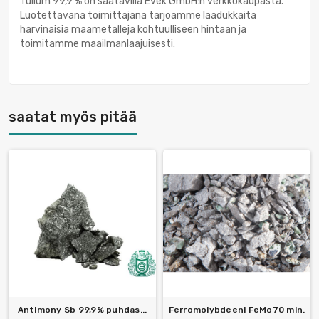
Tulium 99,9 % on saatavilla Evek GmbH:n verkkokaupasta.
Luotettavana toimittajana tarjoamme laadukkaita
harvinaisia maametalleja kohtuulliseen hintaan ja
toimitamme maailmanlaajuisesti.
saatat myös pitää
Antimony Sb 99,9% puhdas...
Ferromolybdeeni FeMo70 min.