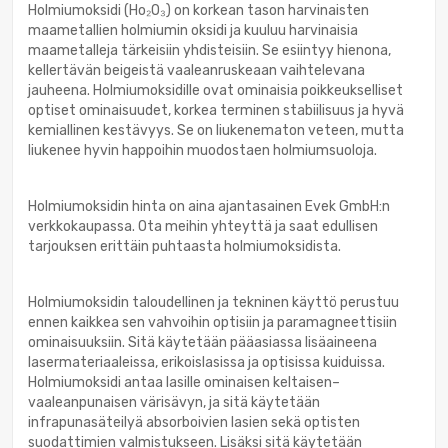
Holmiumoksidi (Ho₂O₃) on korkean tason harvinaisten
maametallien holmiumin oksidi ja kuuluu harvinaisia
maametalleja tärkeisiin yhdisteisiin. Se esiintyy hienona,
kellertävän beigeistä vaaleanruskeaan vaihtelevana
jauheena. Holmiumoksidille ovat ominaisia poikkeukselliset
optiset ominaisuudet, korkea terminen stabiilisuus ja hyvä
kemiallinen kestävyys. Se on liukenematon veteen, mutta
liukenee hyvin happoihin muodostaen holmiumsuoloja.
Holmiumoksidin hinta on aina ajantasainen Evek GmbH:n
verkkokaupassa. Ota meihin yhteyttä ja saat edullisen
tarjouksen erittäin puhtaasta holmiumoksidista.
Holmiumoksidin taloudellinen ja tekninen käyttö perustuu
ennen kaikkea sen vahvoihin optisiin ja paramagneettisiin
ominaisuuksiin. Sitä käytetään pääasiassa lisäaineena
lasermateriaaleissa, erikoislasissa ja optisissa kuiduissa.
Holmiumoksidi antaa lasille ominaisen keltaisen–
vaaleanpunaisen värisävyn, ja sitä käytetään
infrapunasäteilyä absorboivien lasien sekä optisten
suodattimien valmistukseen. Lisäksi sitä käytetään