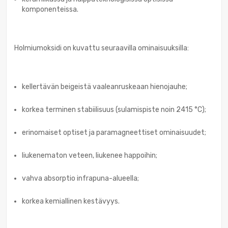
komponenteissa.
Holmiumoksidi on kuvattu seuraavilla ominaisuuksilla:
kellertävän beigeistä vaaleanruskeaan hienojauhe;
korkea terminen stabiilisuus (sulamispiste noin 2415 °C);
erinomaiset optiset ja paramagneettiset ominaisuudet;
liukenematon veteen, liukenee happoihin;
vahva absorptio infrapuna-alueella;
korkea kemiallinen kestävyys.