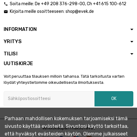
Soita meille:
De
+49 208 376-298-00
, Ch
+41 615 100-612

Kirjoita meille osoitteeseen:
shop@evek.de

INFORMATION
YRITYS
TILISI
UUTISKIRJE
Voit peruuttaa tilauksen milloin tahansa. Tätä tarkoitusta varten
löydät yhteystietomme oikeudellisesta ilmoituksesta.
OK
Parhaan mahdollisen kokemuksen tarjoamiseksi tämä
sivusto käyttää evästeitä. Sivustosi käyttö tarkoittaa,
Verkkokaupan maksutavat
että hyväksyt evästeiden käytön. Olemme julkaisseet