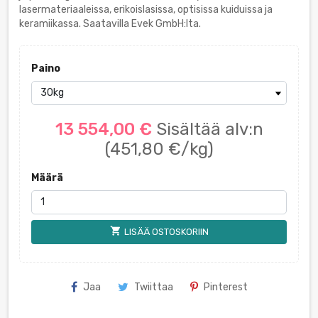
lasermateriaaleissa, erikoislasissa, optisissa kuiduissa ja
keramiikassa. Saatavilla Evek GmbH:lta.
Paino
13 554,00 €
Sisältää alv:n
(451,80 €/kg)
Määrä
shopping_cart
LISÄÄ OSTOSKORIIN
Jaa
Twiittaa
Pinterest