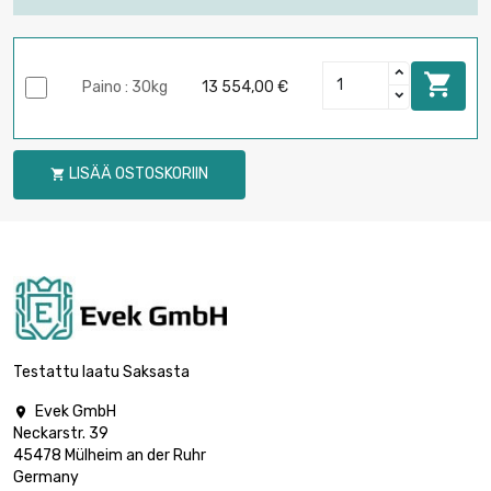

Paino : 30kg
13 554,00 €
LISÄÄ OSTOSKORIIN

Testattu laatu Saksasta
Evek GmbH

Neckarstr. 39
45478 Mülheim an der Ruhr
Germany