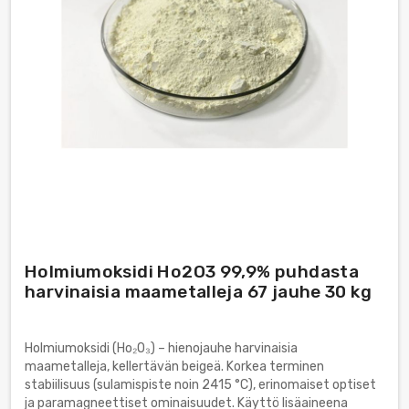
Holmiumoksidi Ho2O3 99,9% puhdasta
harvinaisia maametalleja 67 jauhe 30 kg
Holmiumoksidi (Ho₂O₃) – hienojauhe harvinaisia
maametalleja, kellertävän beigeä. Korkea terminen
stabiilisuus (sulamispiste noin 2415 °C), erinomaiset optiset
ja paramagneettiset ominaisuudet. Käyttö lisäaineena