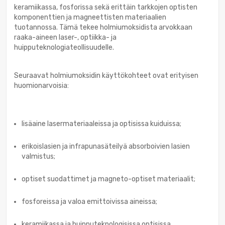
keramiikassa, fosforissa sekä erittäin tarkkojen optisten
komponenttien ja magneettisten materiaalien
tuotannossa. Tämä tekee holmiumoksidista arvokkaan
raaka-aineen laser-, optiikka- ja
huipputeknologiateollisuudelle.
Seuraavat holmiumoksidin käyttökohteet ovat erityisen
huomionarvoisia:
lisäaine lasermateriaaleissa ja optisissa kuiduissa;
erikoislasien ja infrapunasäteilyä absorboivien lasien
valmistus;
optiset suodattimet ja magneto-optiset materiaalit;
fosforeissa ja valoa emittoivissa aineissa;
keramiikassa ja huipputeknologisissa optisissa