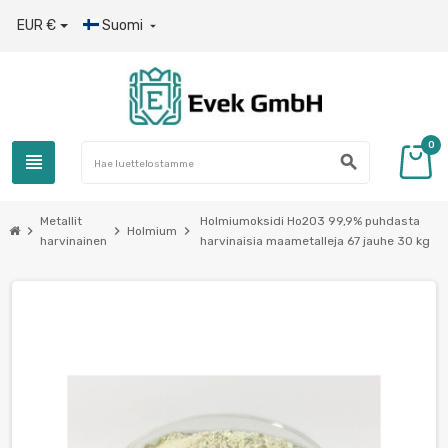
EUR €
Suomi

0
view_headline
search
Metallit
Holmiumoksidi Ho2O3 99,9% puhdasta
chevron_right
chevron_right
chevron_right
Holmium
harvinainen
harvinaisia maametalleja 67 jauhe 30 kg