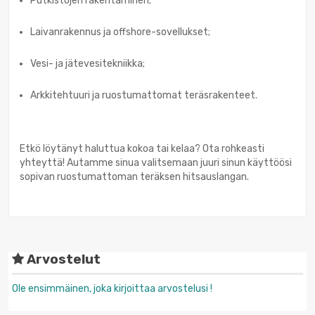
Putkistojen rakentaminen;
Laivanrakennus ja offshore-sovellukset;
Vesi- ja jätevesitekniikka;
Arkkitehtuuri ja ruostumattomat teräsrakenteet.
Etkö löytänyt haluttua kokoa tai kelaa? Ota rohkeasti
yhteyttä! Autamme sinua valitsemaan juuri sinun käyttöösi
sopivan ruostumattoman teräksen hitsauslangan.
Arvostelut
Ole ensimmäinen, joka kirjoittaa arvostelusi !