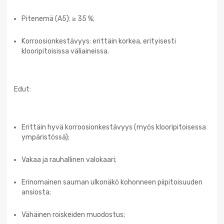
Pitenemä (A5): ≥ 35 %;
Korroosionkestävyys: erittäin korkea, erityisesti
klooripitoisissa väliaineissa.
Edut:
Erittäin hyvä korroosionkestävyys (myös klooripitoisessa
ympäristössä);
Vakaa ja rauhallinen valokaari;
Erinomainen sauman ulkonäkö kohonneen piipitoisuuden
ansiosta;
Vähäinen roiskeiden muodostus;