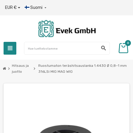
EUR €
Suomi

0
view_headline
search
Hitsaus ja
Ruostumaton teräshitsauslanka 1.4430 Ø 0,8–1 mm
chevron_right
chevron_right
juotto
316LSi MIG MAG WIG