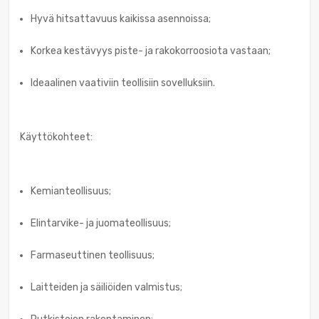
Hyvä hitsattavuus kaikissa asennoissa;
Korkea kestävyys piste- ja rakokorroosiota vastaan;
Ideaalinen vaativiin teollisiin sovelluksiin.
Käyttökohteet:
Kemianteollisuus;
Elintarvike- ja juomateollisuus;
Farmaseuttinen teollisuus;
Laitteiden ja säiliöiden valmistus;