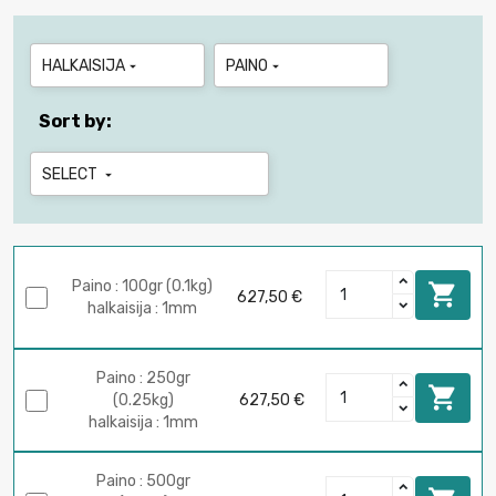
HALKAISIJA
PAINO


Sort by:
SELECT

Paino : 100gr (0.1kg)

627,50 €
halkaisija : 1mm
Paino : 250gr

(0.25kg)
627,50 €
halkaisija : 1mm
Paino : 500gr