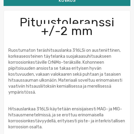
KUVAUS
Pituustoleranssi
+/-2 mm
Ruostumaton teräshitsauslanka 316LSi on austeniittinen,
korkeaseosteinen täytelanka suojakaasuhitsaukseen
korroosionkestäville CrNiMo-teräksille. Kohonneen
piipitoisuuden ansiosta se takaa erityisen hyvän
kostuvuuden, vakaan valokaaren sekä puhtaan ja tasaisen
hitsaussauman ulkonäön. Materiaali soveltuu erinomaisesti
vaativiin hitsausliitoksiin kemiallisessa ja merellisessä
ympäristössä.
Hitsauslankaa 316LSi käytetään ensisijaisesti MAG- ja MIG-
hitsausmenetelmissä, ja se erottuu erinomaisella
korroosionkestävyydellä, erityisesti piste- ja interkristallisen
korroosion osalta.