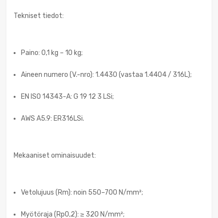
Tekniset tiedot:
Paino: 0,1 kg – 10 kg;
Aineen numero (V.-nro): 1.4430 (vastaa 1.4404 / 316L);
EN ISO 14343-A: G 19 12 3 LSi;
AWS A5.9: ER316LSi.
Mekaaniset ominaisuudet:
Vetolujuus (Rm): noin 550–700 N/mm²;
Myötöraja (Rp0,2): ≥ 320 N/mm²;