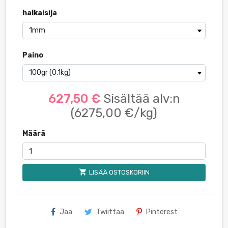
halkaisija
Paino
627,50 €
Sisältää alv:n
(6275,00 €/kg)
Määrä
shopping_cart
LISÄÄ OSTOSKORIIN
Jaa
Twiittaa
Pinterest