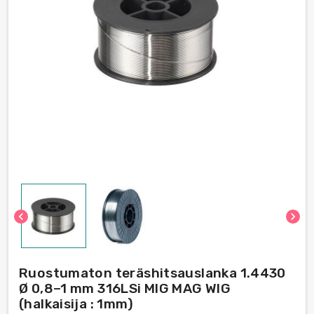
chevron_left
chevron_right
Ruostumaton teräshitsauslanka 1.4430
Ø 0,8–1 mm 316LSi MIG MAG WIG
(halkaisija : 1mm)