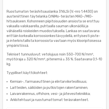
Ruostumaton teräshitsauslanka 316LSi (V.-nro 1.4430) on
austeniittinen täytelanka CrNiMo-terästen MAG-/MIG-
hitsaukseen. Kohonneen piipitoisuuden ansiosta se erottuu
vakaalla valokaarella, puhtaalla sauman ulkonäöllä ja
vähäisellä roiskeiden muodostuksella. Lankaa on saatavana
erittäin korkealla korroosionkestävyydellä, erityisesti piste-
ja interkristallista korroosiota vastaan myös klooripitoisessa
ympäristössä.
Tekniset tunnusluvut: vetolujuus noin 550–700 N/mm²,
myötöraja ≥ 320 N/mm², pitenemä ≥ 35 %. Saatavana 0,1–10
kg.
Tyypilliset käyttökohteet:
Kemian-, farmaseuttinen ja elintarviketeollisuus;
Laitteiden, säiliöiden ja putkistojen rakentaminen;
Laivanrakennus, offshore, vesi- ja jätevesitekniikka;
Arkkitehtuuri ja ruostumattomat teräsrakenteet.