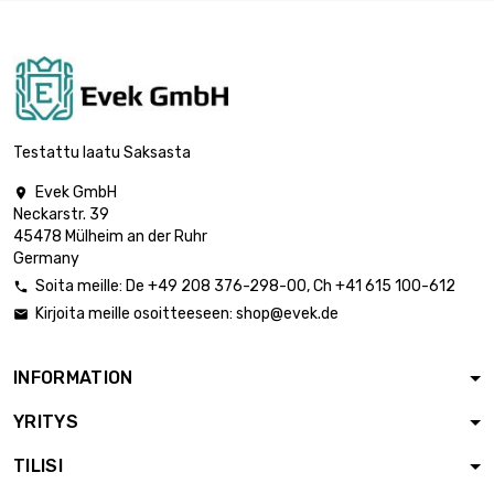
Paino : 10 000gr

(10kg)
627,50 €
halkaisija : 1mm
Paino : 100gr (0.1kg)

627,50 €
halkaisija : 0.8mm
Testattu laatu Saksasta
Evek GmbH

Paino : 250gr
Neckarstr. 39

(0.25kg)
627,50 €
45478 Mülheim an der Ruhr
halkaisija : 0.8mm
Germany
Soita meille:
De
+49 208 376-298-00
, Ch
+41 615 100-612

Paino : 500gr
Kirjoita meille osoitteeseen:
shop@evek.de


(0.5kg)
627,50 €
halkaisija : 0.8mm
INFORMATION
YRITYS
Paino : 1 000gr (1kg)

627,50 €
halkaisija : 0.8mm
TILISI