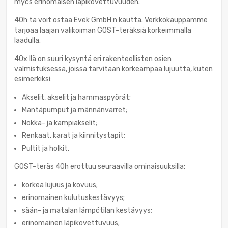
myös erinomaisen läpikovettuvuuden.
40h:ta voit ostaa Evek GmbH:n kautta. Verkkokauppamme
tarjoaa laajan valikoiman GOST-teräksiä korkeimmalla
laadulla.
40x:llä on suuri kysyntä eri rakenteellisten osien
valmistuksessa, joissa tarvitaan korkeampaa lujuutta, kuten
esimerkiksi:
Akselit, akselit ja hammaspyörät;
Mäntäpumput ja männänvarret;
Nokka- ja kampiakselit;
Renkaat, karat ja kiinnitystapit;
Pultit ja holkit.
GOST-teräs 40h erottuu seuraavilla ominaisuuksilla:
korkea lujuus ja kovuus;
erinomainen kulutuskestävyys;
sään- ja matalan lämpötilan kestävyys;
erinomainen läpikovettuvuus;