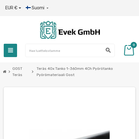
EUR €
Suomi

0
view_headline
search
GOST
Teräs 40x Tanko 1-360mm 4Ch Pyörötanko
chevron_right
chevron_right
Teräs
Pyörömateriaali Gost