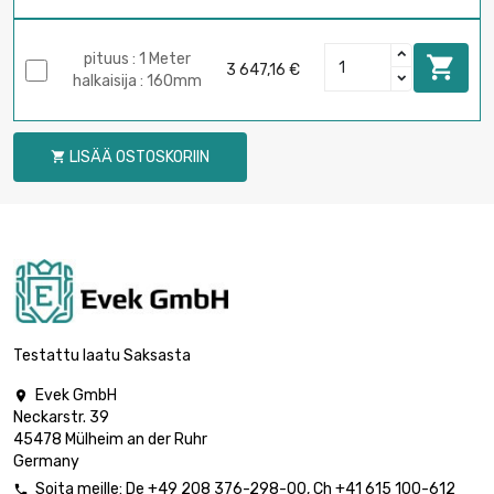
pituus : 1 Meter

3 647,16 €
halkaisija : 160mm
LISÄÄ OSTOSKORIIN

Testattu laatu Saksasta
Evek GmbH

Neckarstr. 39
45478 Mülheim an der Ruhr
Germany
Soita meille:
De
+49 208 376-298-00
, Ch
+41 615 100-612
