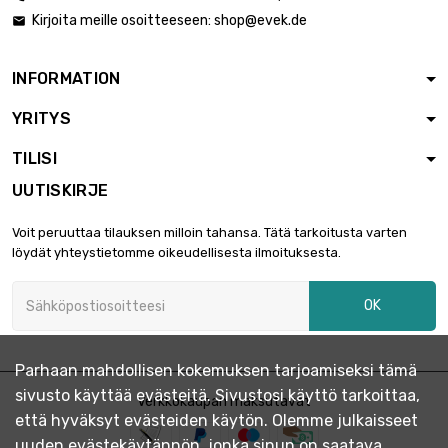
Kirjoita meille osoitteeseen:
shop@evek.de

INFORMATION
YRITYS
TILISI
UUTISKIRJE
Voit peruuttaa tilauksen milloin tahansa. Tätä tarkoitusta varten
löydät yhteystietomme oikeudellisesta ilmoituksesta.
OK
Parhaan mahdollisen kokemuksen tarjoamiseksi tämä
sivusto käyttää evästeitä. Sivustosi käyttö tarkoittaa,
Verkkokaupan maksutavat
että hyväksyt evästeiden käytön. Olemme julkaisseet
uuden evästekäytännön, jonka sinun on saatava