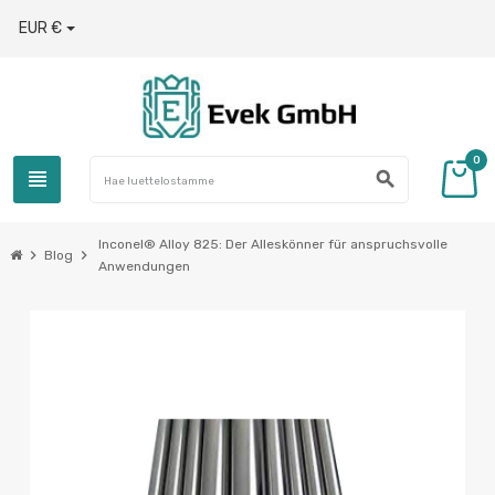
EUR €
0
view_headline
search
Inconel® Alloy 825: Der Alleskönner für anspruchsvolle
chevron_right
chevron_right
Blog
Anwendungen