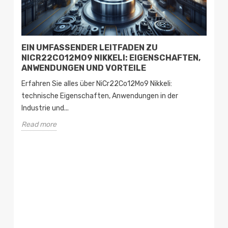
EIN UMFASSENDER LEITFADEN ZU
H
NICR22CO12MO9 NIKKELI: EIGENSCHAFTEN,
A
ANWENDUNGEN UND VORTEILE
K
Erfahren Sie alles über NiCr22Co12Mo9 Nikkeli:
H
technische Eigenschaften, Anwendungen in der
N
Industrie und...
C
Read more
R