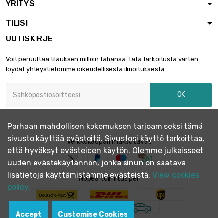
YRITYS
TILISI
UUTISKIRJE
Voit peruuttaa tilauksen milloin tahansa. Tätä tarkoitusta varten
löydät yhteystietomme oikeudellisesta ilmoituksesta.
OK
Parhaan mahdollisen kokemuksen tarjoamiseksi tämä
sivusto käyttää evästeitä. Sivustosi käyttö tarkoittaa,
Verkkokaupan maksutavat
että hyväksyt evästeiden käytön. Olemme julkaisseet
uuden evästekäytännön, jonka sinun on saatava
lisätietoja käyttämistämme evästeistä.
View cookies
Nopea toimitus per
policy.
Accept
Customise Cookies