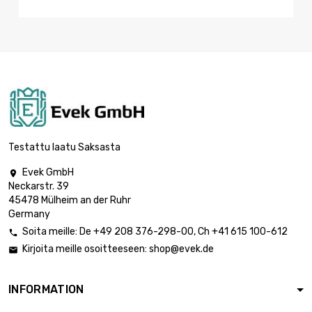
Testattu laatu Saksasta
Evek GmbH

Neckarstr. 39
45478 Mülheim an der Ruhr
Germany
Soita meille:
De
+49 208 376-298-00
, Ch
+41 615 100-612

Kirjoita meille osoitteeseen:
shop@evek.de

INFORMATION