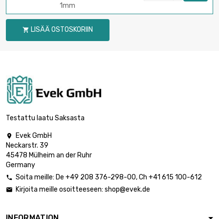
1mm
LISÄÄ OSTOSKORIIN

Testattu laatu Saksasta
Evek GmbH

Neckarstr. 39
45478 Mülheim an der Ruhr
Germany
Soita meille:
De
+49 208 376-298-00
, Ch
+41 615 100-612

Kirjoita meille osoitteeseen:
shop@evek.de

INFORMATION