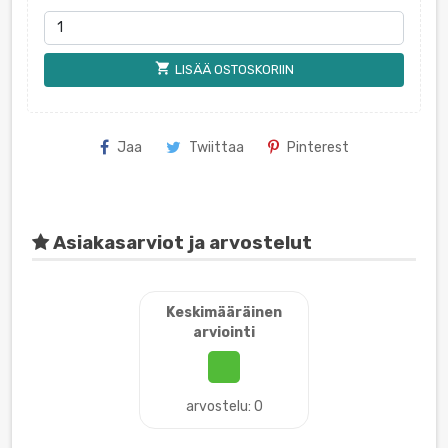
shopping_cart
LISÄÄ OSTOSKORIIN
Jaa
Twiittaa
Pinterest
Asiakasarviot ja arvostelut
Keskimääräinen
arviointi
arvostelu: 0