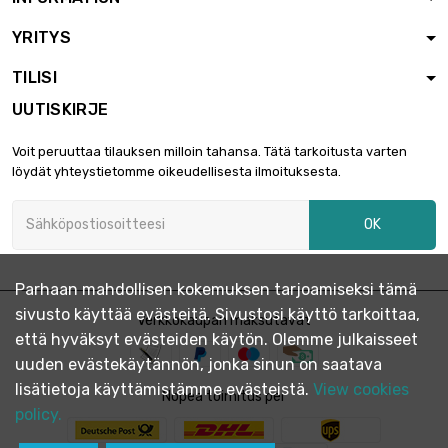
YRITYS
TILISI
UUTISKIRJE
Voit peruuttaa tilauksen milloin tahansa. Tätä tarkoitusta varten
löydät yhteystietomme oikeudellisesta ilmoituksesta.
OK
Parhaan mahdollisen kokemuksen tarjoamiseksi tämä
sivusto käyttää evästeitä. Sivustosi käyttö tarkoittaa,
Verkkokaupan maksutavat
että hyväksyt evästeiden käytön. Olemme julkaisseet
uuden evästekäytännön, jonka sinun on saatava
lisätietoja käyttämistämme evästeistä.
View cookies
Nopea toimitus per
policy.