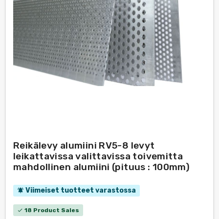
Reikälevy alumiini RV5-8 levyt
leikattavissa valittavissa toivemitta
mahdollinen alumiini (pituus : 100mm)
Viimeiset tuotteet varastossa
notifications_active
18 Product Sales
check