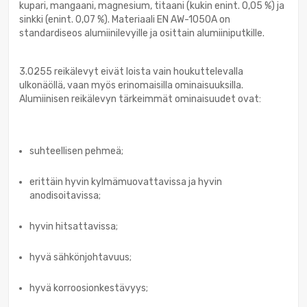
kupari, mangaani, magnesium, titaani (kukin enint. 0,05 %) ja
sinkki (enint. 0,07 %). Materiaali EN AW-1050A on
standardiseos alumiinilevyille ja osittain alumiiniputkille.
3.0255 reikälevyt eivät loista vain houkuttelevalla
ulkonäöllä, vaan myös erinomaisilla ominaisuuksilla.
Alumiinisen reikälevyn tärkeimmät ominaisuudet ovat:
suhteellisen pehmeä;
erittäin hyvin kylmämuovattavissa ja hyvin
anodisoitavissa;
hyvin hitsattavissa;
hyvä sähkönjohtavuus;
hyvä korroosionkestävyys;