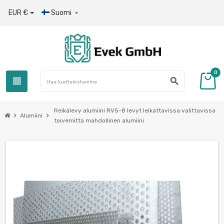
EUR €
Suomi

0
view_headline
search
Reikälevy alumiini RV5-8 levyt leikattavissa valittavissa
chevron_right
chevron_right
Alumiini
toivemitta mahdollinen alumiini