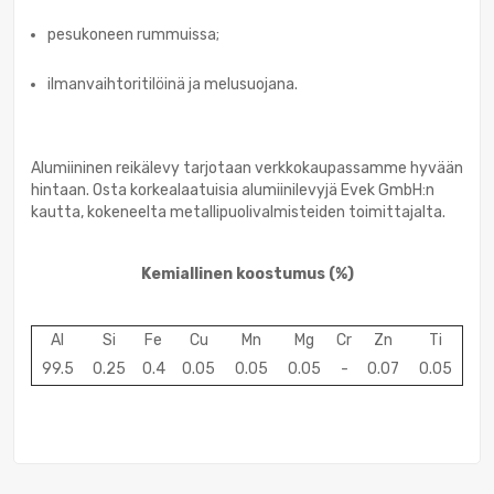
pesukoneen rummuissa;
ilmanvaihtoritilöinä ja melusuojana.
Alumiininen reikälevy tarjotaan verkkokaupassamme hyvään
hintaan. Osta korkealaatuisia alumiinilevyjä Evek GmbH:n
kautta, kokeneelta metallipuolivalmisteiden toimittajalta.
Kemiallinen koostumus
(%)
Al
Si
Fe
Cu
Mn
Mg
Cr
Zn
Ti
99.5
0.25
0.4
0.05
0.05
0.05
-
0.07
0.05