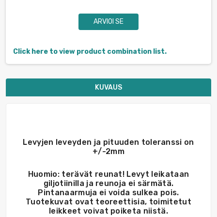
ARVIOI SE
Click here to view product combination list.
KUVAUS
Levyjen leveyden ja pituuden toleranssi on
+/-2mm
Huomio: terävät reunat! Levyt leikataan
giljotiinilla ja reunoja ei särmätä.
Pintanaarmuja ei voida sulkea pois.
Tuotekuvat ovat teoreettisia, toimitetut
leikkeet voivat poiketa niistä.