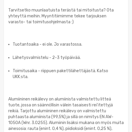
Tarvitsetko muunlaatuista terästä tai mitoitusta? Ota
yhteyttä meihin. Myyntitiimimme tekee tarjouksen
varasto- tai toimitusohjelmasta :)
Tuotantoaika - ei ole. Jo varastossa.
Lähetysvalmistelu - 2-3 työpäivää.
Toimitusaika - riippuen pakettilähettäjästä. Katso
UKK:sta.
Alumiininen reikälevy on alumiinista valmistettu litteä
tuote, jossa on säännöllisin välein tasaisesti rei'itettyjä
reikiä. Tarjottu alumiininen reikälevy on valmistettu
puhtaasta alumiinista (99,5%) ja sillä on nimitys EN AW-
1050A (Wnr. 3.0255). Alumiinin lisäksi mukana on myös muita
ainesosia: rauta (enint. 0,4 %), piidioksidi (enint. 0,25 %),