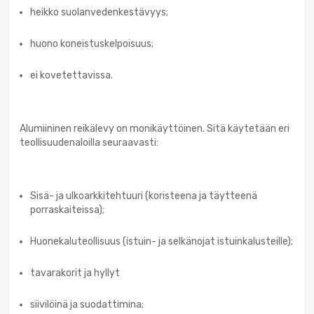
heikko suolanvedenkestävyys;
huono koneistuskelpoisuus;
ei kovetettavissa.
Alumiininen reikälevy on monikäyttöinen. Sitä käytetään eri
teollisuudenaloilla seuraavasti:
Sisä- ja ulkoarkkitehtuuri (koristeena ja täytteenä
porraskaiteissa);
Huonekaluteollisuus (istuin- ja selkänojat istuinkalusteille);
tavarakorit ja hyllyt
siivilöinä ja suodattimina;