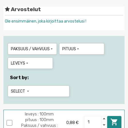
Arvostelut
Ole ensimmäinen, joka kirjoittaa arvostelusi !
PAKSUUS / VAHVUUS
PITUUS


LEVEYS

Sort by:
SELECT

leveys : 100mm
pituus : 100mm

0,88 €
Paksuus / vahvuus :