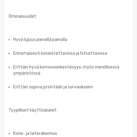
Ominaisuudet:
Hyvä lujuus pienellä painolla
Erinomaisesti koneistettavissa ja hitsattavissa
Erittäin hyvä korroosionkestävyys, myös merellisessä
ympäristössä
Erittäin sopiva jyrsintään ja sorvaukseen
Tyypilliset käyttöalueet:
Kone- ja laiterakennus