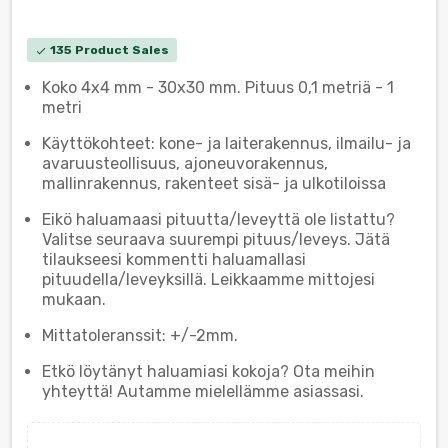
135 Product Sales
check
Koko 4x4 mm - 30x30 mm. Pituus 0,1 metriä - 1
metri
Käyttökohteet: kone- ja laiterakennus, ilmailu- ja
avaruusteollisuus, ajoneuvorakennus,
mallinrakennus, rakenteet sisä- ja ulkotiloissa
Eikö haluamaasi pituutta/leveyttä ole listattu?
Valitse seuraava suurempi pituus/leveys. Jätä
tilaukseesi kommentti haluamallasi
pituudella/leveyksillä. Leikkaamme mittojesi
mukaan.
Mittatoleranssit: +/-2mm.
Etkö löytänyt haluamiasi kokoja? Ota meihin
yhteyttä! Autamme mielellämme asiassasi.