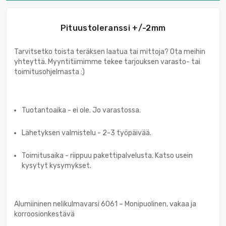
Pituustoleranssi +/-2mm
Tarvitsetko toista teräksen laatua tai mittoja? Ota meihin
yhteyttä. Myyntitiimimme tekee tarjouksen varasto- tai
toimitusohjelmasta :)
Tuotantoaika - ei ole. Jo varastossa.
Lähetyksen valmistelu - 2-3 työpäivää.
Toimitusaika - riippuu pakettipalvelusta. Katso usein
kysytyt kysymykset.
Alumiininen nelikulmavarsi 6061 – Monipuolinen, vakaa ja
korroosionkestävä