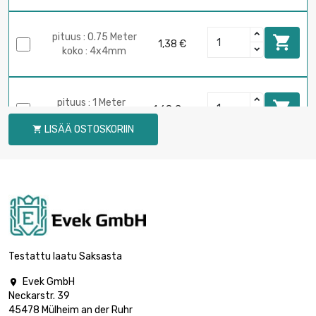
pituus : 0.75 Meter

1,38 €
koko : 4x4mm
pituus : 1 Meter

1,68 €
koko : 4x4mm
LISÄÄ OSTOSKORIIN

pituus : 0.1 Meter

0,88 €
koko : 5x5mm
pituus : 0.2 Meter

0,88 €
koko : 5x5mm
Testattu laatu Saksasta
Evek GmbH

Neckarstr. 39
pituus : 0.3 Meter

0,88 €
45478 Mülheim an der Ruhr
koko : 5x5mm