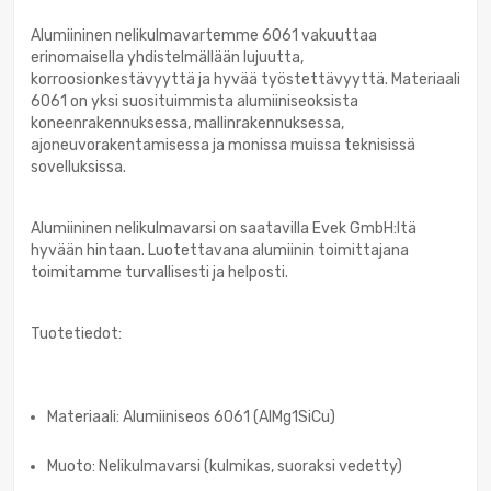
Alumiininen nelikulmavartemme 6061 vakuuttaa
erinomaisella yhdistelmällään lujuutta,
korroosionkestävyyttä ja hyvää työstettävyyttä. Materiaali
6061 on yksi suosituimmista alumiiniseoksista
koneenrakennuksessa, mallinrakennuksessa,
ajoneuvorakentamisessa ja monissa muissa teknisissä
sovelluksissa.
Alumiininen nelikulmavarsi on saatavilla Evek GmbH:ltä
hyvään hintaan. Luotettavana alumiinin toimittajana
toimitamme turvallisesti ja helposti.
Tuotetiedot:
Materiaali: Alumiiniseos 6061 (AlMg1SiCu)
Muoto: Nelikulmavarsi (kulmikas, suoraksi vedetty)