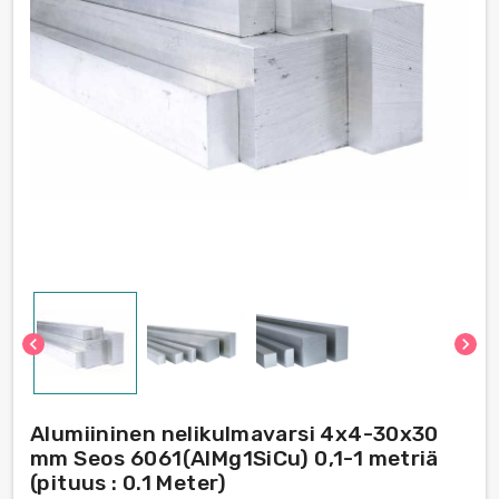
chevron_left
chevron_right
Alumiininen nelikulmavarsi 4x4-30x30
mm Seos 6061(AlMg1SiCu) 0,1-1 metriä
(pituus : 0.1 Meter)