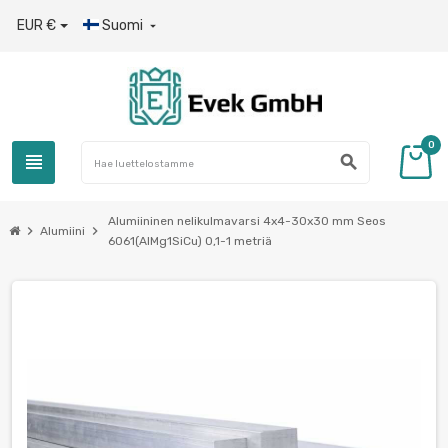
EUR €
Suomi

0
view_headline
search
Alumiininen nelikulmavarsi 4x4-30x30 mm Seos
chevron_right
chevron_right
Alumiini
6061(AlMg1SiCu) 0,1-1 metriä