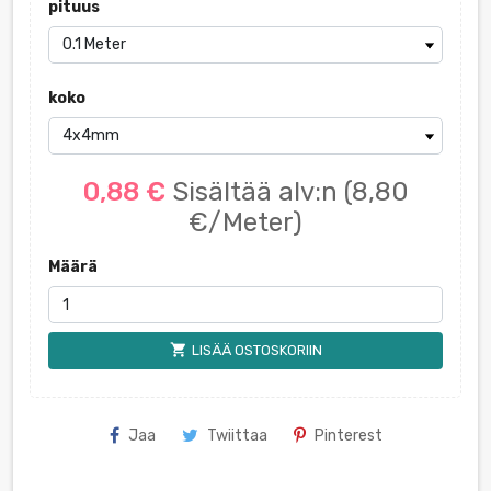
pituus
koko
0,88 €
Sisältää alv:n
(8,80
€/Meter)
Määrä
shopping_cart
LISÄÄ OSTOSKORIIN
Jaa
Twiittaa
Pinterest