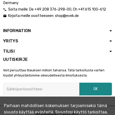
Germany
Soita meille:
De
+49 208 376-298-00
, Ch
+41 615 100-612

Kirjoita meille osoitteeseen:
shop@evek.de

koko : 5x5mm

0,94 €
pituus : 0.4 Meter
INFORMATION
YRITYS
pituus : 0.5 Meter

1,12 €
koko : 5x5mm
TILISI
UUTISKIRJE
pituus : 0.75 Meter

1,54 €
Voit peruuttaa tilauksen milloin tahansa. Tätä tarkoitusta varten
koko : 5x5mm
löydät yhteystietomme oikeudellisesta ilmoituksesta.
OK
pituus : 1 Meter

1,87 €
koko : 5x5mm
Parhaan mahdollisen kokemuksen tarjoamiseksi tämä
sivusto käyttää evästeitä. Sivustosi käyttö tarkoittaa,
pituus : 0.1 Meter
Verkkokaupan maksutavat