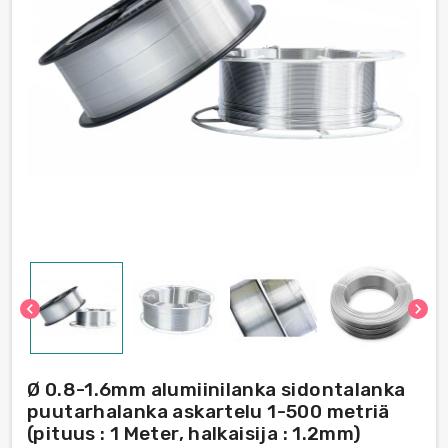
chevron_left
chevron_right
Ø 0.8-1.6mm alumiinilanka sidontalanka
puutarhalanka askartelu 1-500 metriä
(pituus : 1 Meter, halkaisija : 1.2mm)