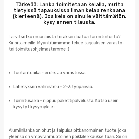
Tärkeää: Lanka toimitetaan kelalla, mutta
tietyissä tapauksissa ilman kelaa renkaana
(kierteenä). Jos kela on sinulle välttämätön,
kysy ennen tilausta.
Tarvitsetko muunlaista teräksen laatua tai mitoitusta?
Kirjoita meille. Myyntitiimimme tekee tarjouksen varasto-
tai toimitusohjelmastamme :)
Tuotantoaika - ei ole. Jo varastossa.
Lähetyksen valmistelu - 2-3 työpäivää.
Toimitusaika - riippuu pakettipalvelusta. Katso usein
kysytyt kysymykset.
Alumiinilanka on ohut ja taipuisa pitkänomainen tuote, joka
yleensä on ympyränmuotoinen poikkileikkaukseltaan. Se on