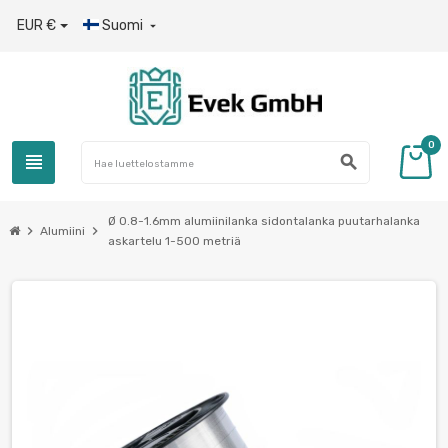
EUR €
Suomi

0
view_headline
search
Ø 0.8-1.6mm alumiinilanka sidontalanka puutarhalanka
chevron_right
chevron_right
Alumiini
askartelu 1-500 metriä