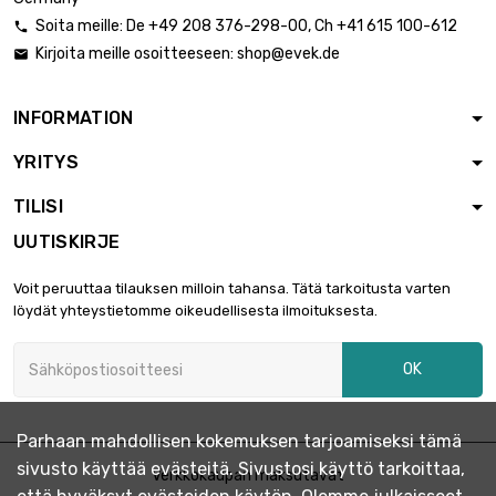
Soita meille:
De
+49 208 376-298-00
, Ch
+41 615 100-612

Kirjoita meille osoitteeseen:
shop@evek.de

pituus : 2 Meter

6,22 €
halkaisija : 1mm
INFORMATION
YRITYS
pituus : 5 Meter

6,22 €
halkaisija : 1mm
TILISI
UUTISKIRJE
pituus : 10 Meter

6,22 €
Voit peruuttaa tilauksen milloin tahansa. Tätä tarkoitusta varten
halkaisija : 1mm
löydät yhteystietomme oikeudellisesta ilmoituksesta.
OK
pituus : 25 Meter

6,22 €
halkaisija : 1mm
Parhaan mahdollisen kokemuksen tarjoamiseksi tämä
sivusto käyttää evästeitä. Sivustosi käyttö tarkoittaa,
pituus : 50 Meter
Verkkokaupan maksutavat

6,22 €