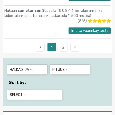
Mukaan
sametanzen S.
päällä (
Ø 0.8-1.6mm alumiinilanka
sidontalanka puutarhalanka askartelu 1-500 metriä
) :
(
5
/
5
)
Ilmoita väärinkäytöstä


1
2
HALKAISIJA
PITUUS


Sort by:
SELECT
