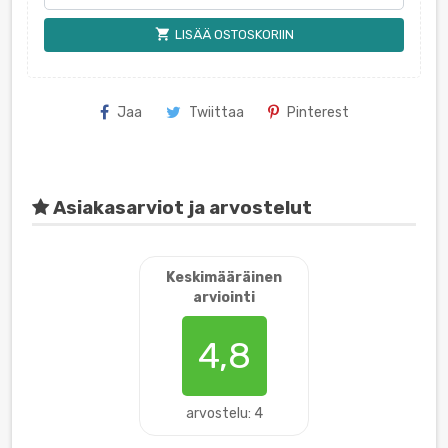
shopping_cart
LISÄÄ OSTOSKORIIN
Jaa
Twiittaa
Pinterest
Asiakasarviot ja arvostelut
Keskimääräinen
arviointi
4,8
arvostelu: 4