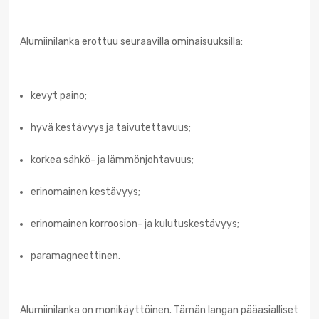
Alumiinilanka erottuu seuraavilla ominaisuuksilla:
kevyt paino;
hyvä kestävyys ja taivutettavuus;
korkea sähkö- ja lämmönjohtavuus;
erinomainen kestävyys;
erinomainen korroosion- ja kulutuskestävyys;
paramagneettinen.
Alumiinilanka on monikäyttöinen. Tämän langan pääasialliset