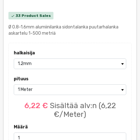
33 Product Sales
check
Ø 0.8-1.6mm alumiinilanka sidontalanka puutarhalanka
askartelu 1-500 metriä
halkaisija
pituus
6,22 €
Sisältää alv:n
(6,22
€/Meter)
Määrä