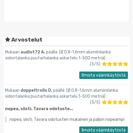
Arvostelut
Mukaan
audiot72 A.
päällä (
Ø 0.8-1.6mm alumiinilanka
sidontalanka puutarhalanka askartelu 1-500 metriä
) :
(
5
/
5
)
Ilmoita väärinkäytöstä
Mukaan
doppeltrollo D.
päällä (
Ø 0.8-1.6mm alumiinilanka
sidontalanka puutarhalanka askartelu 1-500 metriä
) :
(
5
/
5
)
nopea, siisti. Tavara odotuste...
nopea, siisti. Tavara odotusten mukainen ja paljon nopeampi
Ilmoita väärinkäytöstä