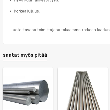
hyvä kuumankestävyys;
korkea lujuus.
Luotettavana toimittajana takaamme korkean laadun ja
saatat myös pitää