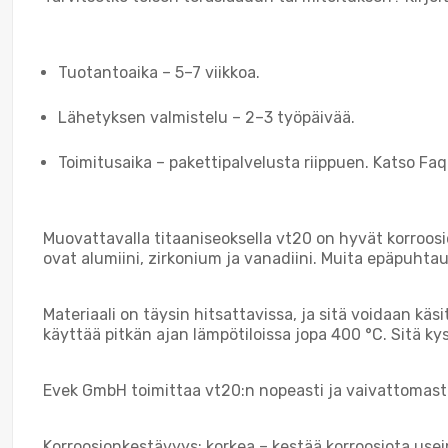
Tuotantoaika – 5–7 viikkoa.
Lähetyksen valmistelu – 2–3 työpäivää.
Toimitusaika – pakettipalvelusta riippuen. Katso Faq
Muovattavalla titaaniseoksella vt20 on hyvät korro
ovat alumiini, zirkonium ja vanadiini. Muita epäpuhtauks
Materiaali on täysin hitsattavissa, ja sitä voidaan kä
käyttää pitkän ajan lämpötiloissa jopa 400 °C. Sitä ky
Evek GmbH toimittaa vt20:n nopeasti ja vaivattomas
Korroosionkestävyys: korkea – kestää korroosiota useim