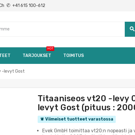
✆
Ch
+41 615 100-612
searc
HOT
TEET
TARJOUKSET
TOIMITUS
 -levyt Gost
Titaaniseos vt20 -levy 
levyt Gost (pituus : 2
Viimeiset tuotteet varastossa
notifications_active
Evek GmbH toimittaa vt20:n nopeasti j