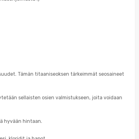
suudet. Tämän titaaniseoksen tärkeimmät seosaineet
äytetään sellaisten osien valmistukseen, joita voidaan
ä hyvään hintaan.
i, kloridit ja hapot.