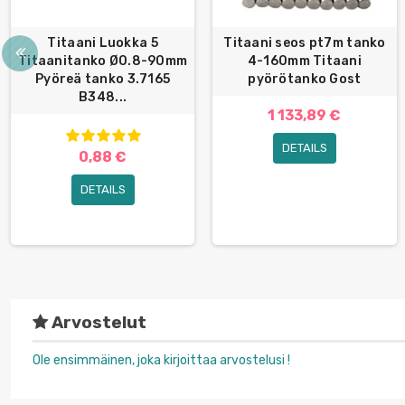
Titaani Luokka 5
Titaani seos pt7m tanko
Titaanitanko Ø0.8-90mm
4-160mm Titaani
Pyöreä tanko 3.7165
pyörötanko Gost
B348...
1 133,89 €
DETAILS
0,88 €
DETAILS
Arvostelut
Ole ensimmäinen, joka kirjoittaa arvostelusi !