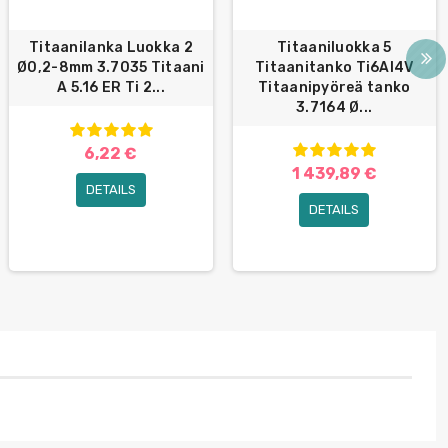
Titaanilanka Luokka 2
Titaaniluokka 5
Ø0,2-8mm 3.7035 Titaani
Titaanitanko Ti6Al4V
A 5.16 ER Ti 2...
Titaanipyöreä tanko
3.7164 Ø...
6,22 €
1 439,89 €
DETAILS
DETAILS