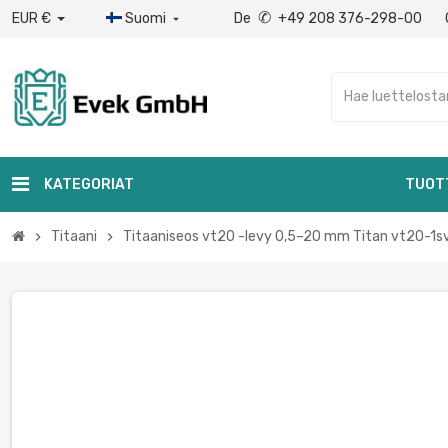
✆
EUR €
Suomi
De
+49 208 376-298-00

KATEGORIAT
TUOT
Titaani
Titaaniseos vt20 -levy 0,5–20 mm Titan vt20-1sv
chevron_right
chevron_right