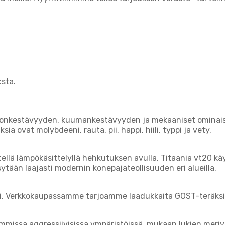
:sta.
osionkestävyyden, kuumankestävyyden ja mekaaniset ominai
ia ovat molybdeeni, rauta, pii, happi, hiili, typpi ja vety.
sitellä lämpökäsittelyllä hehkutuksen avulla. Titaania vt20 k
sytään laajasti modernin konepajateollisuuden eri alueilla.
ti. Verkkokaupassamme tarjoamme laadukkaita GOST-teräksi
missa aggressiivisissa ympäristöissä, mukaan lukien merives