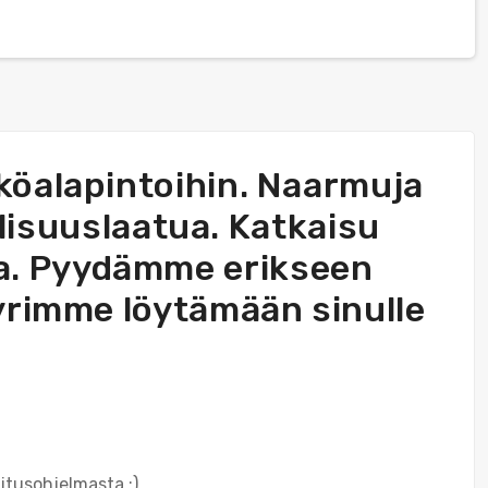
äköalapintoihin. Naarmuja
llisuuslaatua. Katkaisu
via. Pyydämme erikseen
pyrimme löytämään sinulle
itusohjelmasta :)