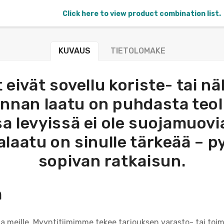
Click here to view product combination list.
KUVAUS
TIETOLOMAKE
 eivät sovellu koriste- tai n
Pinnan laatu on puhdasta teo
issa levyissä ei ole suojamuo
alaatu on sinulle tärkeää – 
sopivan ratkaisun.
m
ta meille. Myyntitiimimme tekee tarjouksen varasto- tai toim