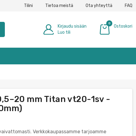
Tilini
Tietoa meistä
Ota yhteyttä
FAQ
0
Kirjaudu sisään
Ostoskori
h
Luo tili
0,00 €
0,5–20 mm Titan vt20-1sv -
000mm)
a vaivattomasti. Verkkokaupassamme tarjoamme