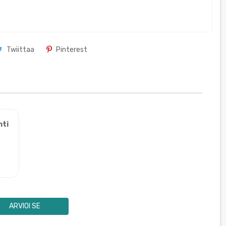
Twiittaa
Pinterest
nti
ARVIOI SE