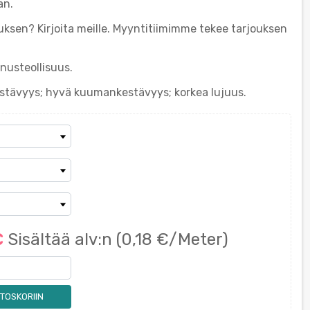
an.
tuksen? Kirjoita meille. Myyntitiimimme tekee tarjouksen
nusteollisuus.
stävyys; hyvä kuumankestävyys; korkea lujuus.
€
Sisältää alv:n
(0,18 €/Meter)
TOSKORIIN