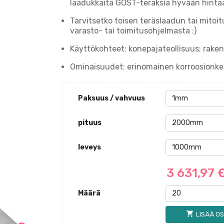
laadukkaita GOST-teräksiä hyvään hinta
Tarvitsetko toisen teräslaadun tai mitoi
varasto- tai toimitusohjelmasta :)
Käyttökohteet: konepajateollisuus; raken
Ominaisuudet: erinomainen korroosionke
Paksuus / vahvuus
pituus
leveys
3 631,97 
Määrä
shopping_cart
LISÄÄ OS