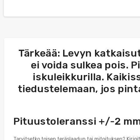
Tärkeää: Levyn katkaisut
ei voida sulkea pois. 
iskuleikkurilla. Kaik
tiedustelemaan, jos pint
Pituustoleranssi +/-2 m
Tarvitsetko toisen teräslaadun tai mitoituksen? Kirjoi