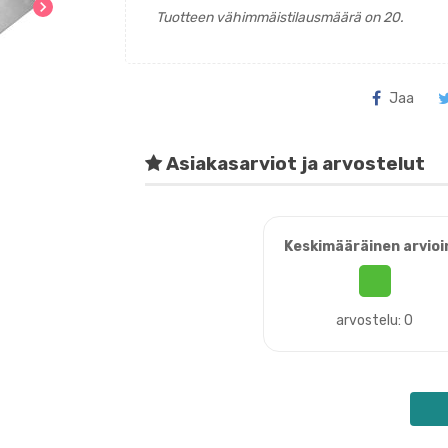
chevron_right
Tuotteen vähimmäistilausmäärä on 20.
Jaa
Asiakasarviot ja arvostelut
Keskimääräinen arvioi
arvostelu: 0