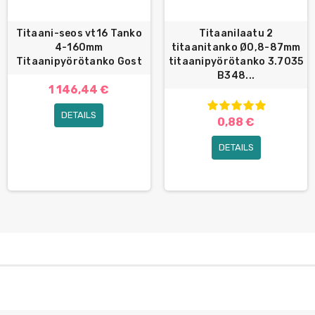
Titaani-seos vt16 Tanko
Titaanilaatu 2
4-160mm
titaanitanko Ø0,8-87mm
Titaanipyörötanko Gost
titaanipyörötanko 3.7035
B348...
1 146,44 €
DETAILS
0,88 €
DETAILS